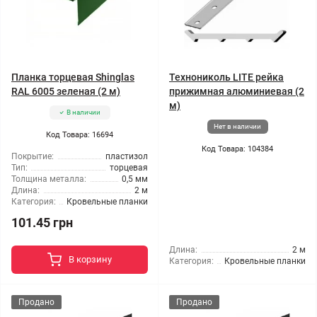
Планка торцевая Shinglas
Технониколь LITE рейка
RAL 6005 зеленая (2 м)
прижимная алюминиевая (2
м)
В наличии
Нет в наличии
Код Товара: 16694
Код Товара: 104384
Покрытие:
пластизол
Тип:
торцевая
Толщина металла:
0,5 мм
Длина:
2 м
Категория:
Кровельные планки
101.45 грн
Длина:
2 м
В корзину
Категория:
Кровельные планки
Продано
Продано