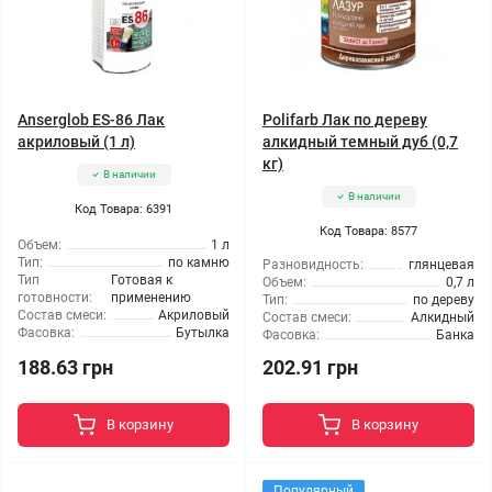
Anserglob ES-86 Лак
Polifarb Лак по дереву
акриловый (1 л)
алкидный темный дуб (0,7
кг)
В наличии
В наличии
Код Товара: 6391
Код Товара: 8577
Объем:
1 л
Тип:
по камню
Разновидность:
глянцевая
Тип
Готовая к
Объем:
0,7 л
готовности:
применению
Тип:
по дереву
Состав смеси:
Акриловый
Состав смеси:
Алкидный
Фасовка:
Бутылка
Фасовка:
Банка
188.63 грн
202.91 грн
В корзину
В корзину
Популярный