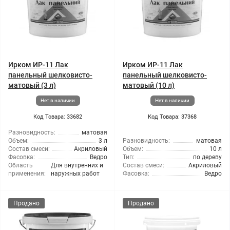
Ирком ИР-11 Лак
Ирком ИР-11 Лак
панельный шелковисто-
панельный шелковисто-
матовый (3 л)
матовый (10 л)
Нет в наличии
Нет в наличии
Код Товара: 33682
Код Товара: 37368
Разновидность:
матовая
Объем:
3 л
Разновидность:
матовая
Состав смеси:
Акриловый
Объем:
10 л
Фасовка:
Ведро
Тип:
по дереву
Область
Для внутренних и
Состав смеси:
Акриловый
применения:
наружных работ
Фасовка:
Ведро
Продано
Продано