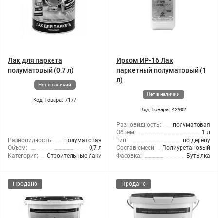
Лак для паркета
Ирком ИР-16 Лак
полуматовый (0,7 л)
паркетный полуматовый (1
л)
Нет в наличии
Нет в наличии
Код Товара: 7177
Код Товара: 42902
Разновидность:
полуматовая
Объем:
1 л
Разновидность:
полуматовая
Тип:
по дереву
Объем:
0,7 л
Состав смеси:
Полиуретановый
Категория:
Строительные лаки
Фасовка:
Бутылка
Продано
Продано