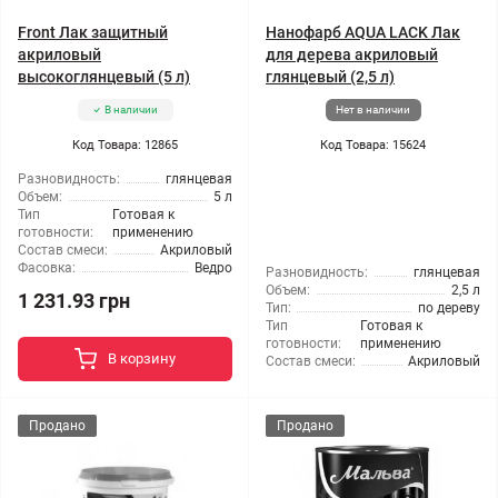
Front Лак защитный
Нанофарб AQUA LACK Лак
акриловый
для дерева акриловый
высокоглянцевый (5 л)
глянцевый (2,5 л)
В наличии
Нет в наличии
Код Товара: 12865
Код Товара: 15624
Разновидность:
глянцевая
Объем:
5 л
Тип
Готовая к
готовности:
применению
Состав смеси:
Акриловый
Фасовка:
Ведро
Разновидность:
глянцевая
Объем:
2,5 л
1 231.93 грн
Тип:
по дереву
Тип
Готовая к
готовности:
применению
В корзину
Состав смеси:
Акриловый
Продано
Продано