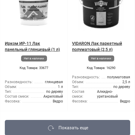
Ирком ИР-11 Лак
VIDARON Лак паркетный
панельный глянцевый (1 л)
полуматовый (2,5 л)
Нет в наличии
Нет в наличии
Код Товара: 33677
Код Товара: 16290
Разновидность:
полуматовая
Разновидность:
глянцевая
Объем:
2,5 л
Объем:
1 л
Тип:
по дереву
Тип:
по дереву
Состав
Алкидно-
Состав смеси:
Акриловый
смеси:
уретановый
Фасовка:
Ведро
Фасовка:
Ведро
Показать еще