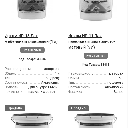
Ирком ИР-13 Лак
Ирком ИР-11 Лак
мебельный глянцевый (1 л)
панельный шелковисто-
матовый (5 л)
Нет в наличии
Нет в наличии
Код Товара: 33685
Код Товара: 33683
Разновидность:
глянцевая
Объем:
1 л
Разновидность:
матовая
Тип:
по дереву
Объем:
5 л
Состав смеси:
Акриловый
Тип:
по дереву
Область
Для внутренних и
Состав смеси:
Акриловый
применения:
наружных работ
Фасовка:
Ведро
Продано
Продано