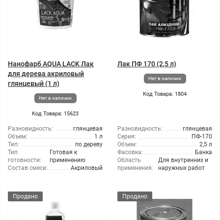
Нанофарб AQUA LACK Лак
Лак ПФ 170 (2,5 л)
для дерева акриловый
Нет в наличии
глянцевый (1 л)
Код Товара: 1804
Нет в наличии
Код Товара: 15623
Разновидность:
глянцевая
Разновидность:
глянцевая
Объем:
1 л
Серия:
ПФ-170
Тип:
по дереву
Объем:
2,5 л
Тип
Готовая к
Фасовка:
Банка
готовности:
применению
Область
Для внутренних и
Состав смеси:
Акриловый
применения:
наружных работ
Продано
Продано