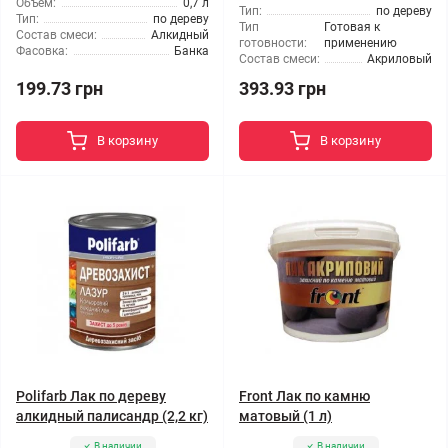
Объем:
0,7 л
Тип:
по дереву
Тип:
по дереву
Тип
Готовая к
Состав смеси:
Алкидный
готовности:
применению
Фасовка:
Банка
Состав смеси:
Акриловый
199.73 грн
393.93 грн
В корзину
В корзину
Polifarb Лак по дереву
Front Лак по камню
алкидный палисандр (2,2 кг)
матовый (1 л)
В наличии
В наличии