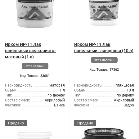
Ирком ИР-11 Лак
Ирком ИР-11 Лак
панельный шелковисто-
панельный глянцевый (10 л)
матовый (1 л)
Нет в наличии
Нет в наличии
Код Товара: 37362
Код Товара: 33681
Разновидность:
матовая
Разновидность:
глянцевая
Объем:
1 л
Объем:
10 л
Тип:
по дереву
Тип:
по дереву
Состав смеси:
Акриловый
Состав смеси:
Акриловый
Фасовка:
Банка
Фасовка:
Ведро
Продано
Продано