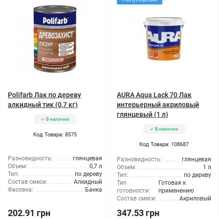
Polifarb Лак по дереву
AURA Aqua Lack 70 Лак
алкидный тик (0,7 кг)
интерьерный акриловый
глянцевый (1 л)
В наличии
В наличии
Код Товара: 8575
Код Товара: 108687
Разновидность:
глянцевая
Разновидность:
глянцевая
Объем:
0,7 л
Объем:
1 л
Тип:
по дереву
Тип:
по дереву
Состав смеси:
Алкидный
Тип
Готовая к
Фасовка:
Банка
готовности:
применению
Состав смеси:
Акриловый
202.91 грн
347.53 грн