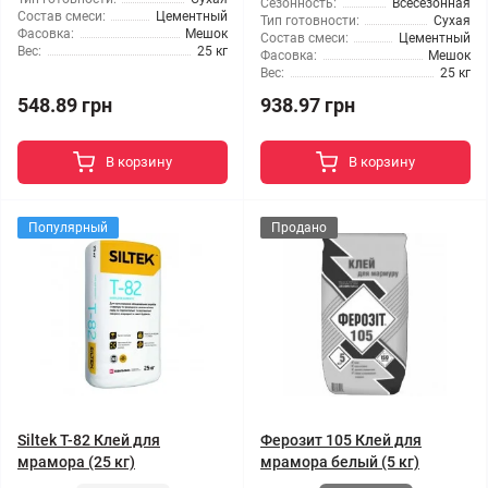
Сезонность:
Всесезонная
Состав смеси:
Цементный
Тип готовности:
Сухая
Фасовка:
Мешок
Состав смеси:
Цементный
Вес:
25 кг
Фасовка:
Мешок
Вес:
25 кг
548.89 грн
938.97 грн
В корзину
В корзину
Популярный
Продано
Siltek T-82 Клей для
Ферозит 105 Клей для
мрамора (25 кг)
мрамора белый (5 кг)