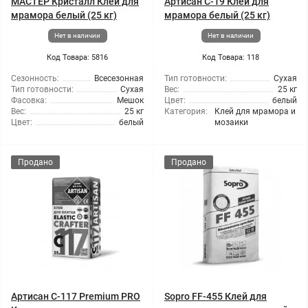
МАСТЕР Кристалл Клей для
Артисан С-19 Клей для
мрамора белый (25 кг)
мрамора белый (25 кг)
Нет в наличии
Нет в наличии
Код Товара: 5816
Код Товара: 118
Сезонность:
Всесезонная
Тип готовности:
Сухая
Тип готовности:
Сухая
Вес:
25 кг
Фасовка:
Мешок
Цвет:
белый
Вес:
25 кг
Категория:
Клей для мрамора и
Цвет:
белый
мозаики
Продано
Продано
Артисан C-117 Premium PRO
Sopro FF-455 Клей для