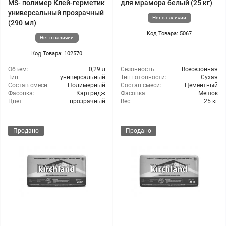
MS- полимер Клей-герметик
для мрамора белый (25 кг)
универсальный прозрачный
Нет в наличии
(290 мл)
Код Товара: 5067
Нет в наличии
Код Товара: 102570
Объем:
0,29 л
Сезонность:
Всесезонная
Тип:
универсальный
Тип готовности:
Сухая
Состав смеси:
Полимерный
Состав смеси:
Цементный
Фасовка:
Картридж
Фасовка:
Мешок
Цвет:
прозрачный
Вес:
25 кг
Продано
Продано