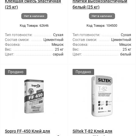
Клеящая смесь эластичная
плитки высокоэластичный
(25 кг)
белый (25 кг)
Нет в наличии
Нет в наличии
Код Товара: 62646
Код Товара: 104500
Тип готовности:
Сухая
Тип готовности:
Сухая
Состав смеси:
Цементный
Состав смеси:
Цементный
Фасовка:
Мешок
Фасовка:
Мешок
Вес:
25 кг
Вес:
25 кг
Цвет:
серый
Цвет:
белый
Продано
Продано
Sopro FF-450 Клей для
Siltek T-82 Клей для