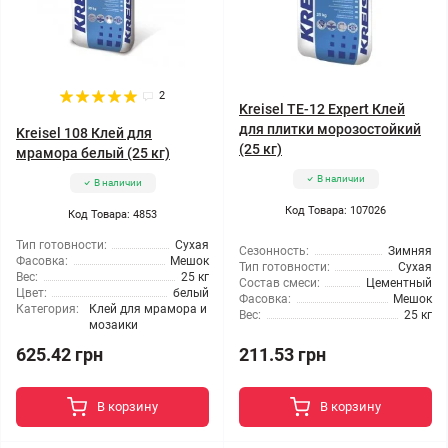
2
Kreisel TE-12 Expert Клей
для плитки морозостойкий
Kreisel 108 Клей для
(25 кг)
мрамора белый (25 кг)
В наличии
В наличии
Код Товара: 107026
Код Товара: 4853
Тип готовности:
Сухая
Сезонность:
Зимняя
Фасовка:
Мешок
Тип готовности:
Сухая
Вес:
25 кг
Состав смеси:
Цементный
Цвет:
белый
Фасовка:
Мешок
Категория:
Клей для мрамора и
Вес:
25 кг
мозаики
625.42 грн
211.53 грн
В корзину
В корзину