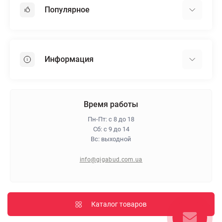
Популярное
Гипсокартон
OSB
Информация
Пенопласт
Пенополистирол
Доставка
Минеральная вата
Оплата
Время работы
Клей для плитки
Контакты
Пн-Пт: с 8 до 18
Гарантия и возврат
Сб: с 9 до 14
Вс: выходной
Про магазин
Политика конфиденциальности
info@gigabud.com.ua
Отзывы
Блог
Карта сайта
Каталог товаров
Производители