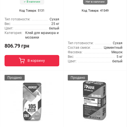
В наличии
Нет в наличии
Код Товара: 5131
Код Товара: 41549
Тип готовности:
Сухая
Вес:
25 кг
Цвет:
белый
Категория:
Клей для мрамора и
мозаики
Тип готовности:
Сухая
806.79 грн
Состав смеси:
Цементный
Фасовка:
Мешок
Вес:
5 кг
В корзину
Цвет:
белый
Продано
Продано