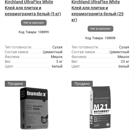
Kirchland UltraFlex White
Kirchland UltraFlex White
Клей для плитки и
Клей для плитки и
керамогранита белый (5 кг)
керамогранита белый (25
кг)
Нет в наличии
Нет в наличии
Код Товара: 108899
Код Товара: 108898
Тип готовности:
Сухая
Тип готовности:
Сухая
Состав смеси:
Цементный
Состав смеси:
Цементный
Фасовка:
Мешок
Фасовка:
Мешок
Вес:
5 кг
Вес:
25 кг
Цвет:
белый
Цвет:
белый
Продано
Продано