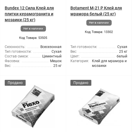
Bundex 12 Сила Клей для
Botament M-21 Р Клей для
плитки керамогранита и
мрамора белый (25 кг)
мозаики (25 кг)
Нет в наличии
Нет в наличии
Код Товара: 13302
Код Товара: 53505
Сезонность:
Всесезонная
Тип готовности:
Сухая
Тип готовности:
Сухая
Вес:
25 кг
Состав смеси:
Цементный
Цвет:
белый
Фасовка:
Мешок
Категория:
Клей для мрамора и
Вес:
25 кг
мозаики
Продано
Продано