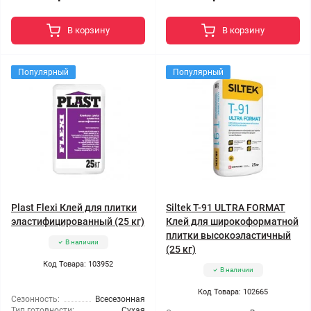
В корзину
В корзину
Популярный
Популярный
Plast Flexi Клей для плитки
Siltek Т-91 ULTRA FORMAT
эластифицированный (25 кг)
Клей для широкоформатной
плитки высокоэластичный
В наличии
(25 кг)
Код Товара: 103952
В наличии
Код Товара: 102665
Сезонность:
Всесезонная
Тип готовности:
Сухая