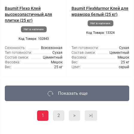
Baumit Flexo Клей
Baumit FlexMarmor Клей для
высокоэластичный для
мрамора белый (25 кг)
плитки (25 кг)
Нет в наличии
Нет в наличии
Код Товара: 13324
Код Товара: 102843
Сезонность:
Всесезонная
Тип готовности:
Сухая
Тип готовности:
Сухая
Состав смеси:
Цементный
Состав смеси:
Цементный
Фасовка:
Мешок
Фасовка:
Мешок
Вес:
25 кг
Вес:
25 кг
Цвет:
серый
Показать еще
1
2
>
>|