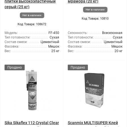
плитки высокоэластичный
мрамора (20 кг)
серый (25 кг)
Нет в наличии
Нет в наличии
Код Товара: 10810
Код Товара: 108672
Модель:
FF-450
Сезонность:
Всесезонная
Тип готовности:
Сухая
Тип готовности:
Сухая
Состав смеси:
Цементный
Состав смеси:
Цементный
Фасовка:
Мешок
Фасовка:
Мешок
Вес:
25 кг
Вес:
20 кг
Продано
Продано
Sika Sikaflex 112 Crystal Clear
Scanmix MULTISUPER Клей