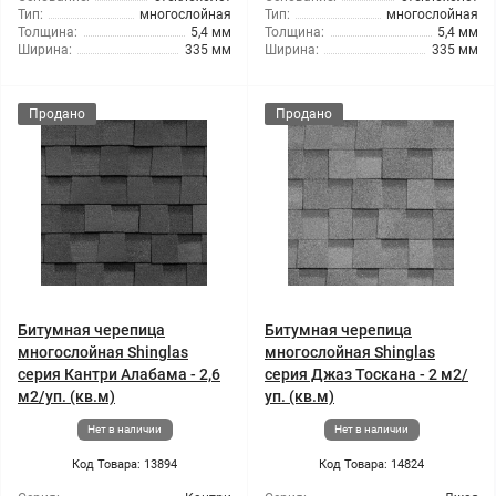
Тип:
многослойная
Тип:
многослойная
Толщина:
5,4 мм
Толщина:
5,4 мм
Ширина:
335 мм
Ширина:
335 мм
Продано
Продано
Битумная черепица
Битумная черепица
многослойная Shinglas
многослойная Shinglas
серия Кантри Алабама - 2,6
серия Джаз Тоскана - 2 м2/
м2/уп. (кв.м)
уп. (кв.м)
Нет в наличии
Нет в наличии
Код Товара: 13894
Код Товара: 14824