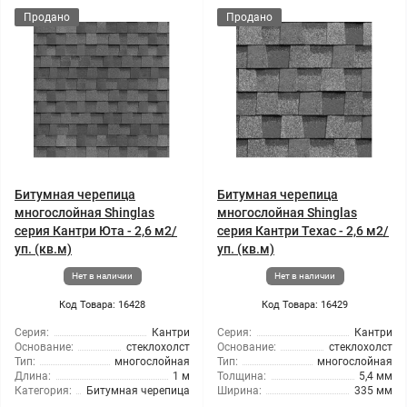
Продано
Продано
Битумная черепица
Битумная черепица
многослойная Shinglas
многослойная Shinglas
серия Кантри Юта - 2,6 м2/
серия Кантри Техас - 2,6 м2/
уп. (кв.м)
уп. (кв.м)
Нет в наличии
Нет в наличии
Код Товара: 16428
Код Товара: 16429
Серия:
Кантри
Серия:
Кантри
Основание:
стеклохолст
Основание:
стеклохолст
Тип:
многослойная
Тип:
многослойная
Длина:
1 м
Толщина:
5,4 мм
Категория:
Битумная черепица
Ширина:
335 мм