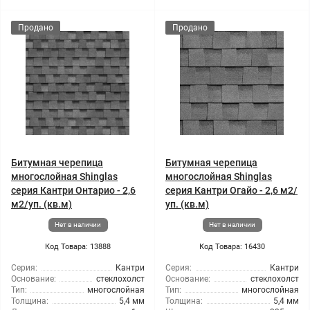
Продано
Продано
Битумная черепица
Битумная черепица
многослойная Shinglas
многослойная Shinglas
серия Кантри Онтарио - 2,6
серия Кантри Огайо - 2,6 м2/
м2/уп. (кв.м)
уп. (кв.м)
Нет в наличии
Нет в наличии
Код Товара: 13888
Код Товара: 16430
Серия:
Кантри
Серия:
Кантри
Основание:
стеклохолст
Основание:
стеклохолст
Тип:
многослойная
Тип:
многослойная
Толщина:
5,4 мм
Толщина:
5,4 мм