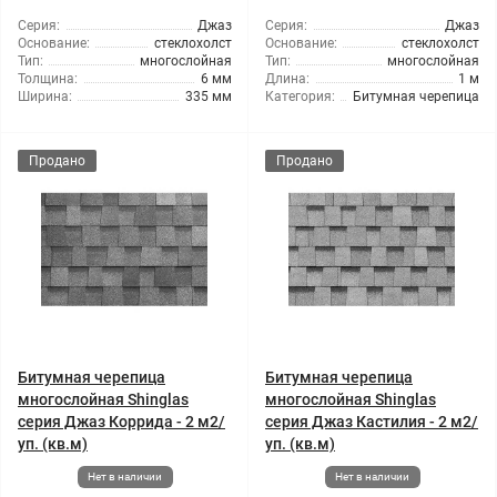
Серия:
Джаз
Серия:
Джаз
Основание:
стеклохолст
Основание:
стеклохолст
Тип:
многослойная
Тип:
многослойная
Толщина:
6 мм
Длина:
1 м
Ширина:
335 мм
Категория:
Битумная черепица
Продано
Продано
Битумная черепица
Битумная черепица
многослойная Shinglas
многослойная Shinglas
серия Джаз Коррида - 2 м2/
серия Джаз Кастилия - 2 м2/
уп. (кв.м)
уп. (кв.м)
Нет в наличии
Нет в наличии