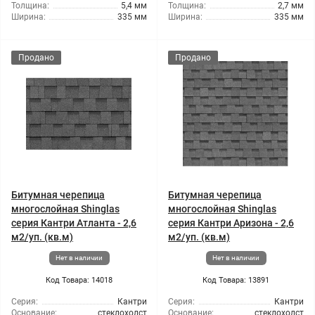
Толщина:
5,4 мм
Толщина:
2,7 мм
Ширина:
335 мм
Ширина:
335 мм
Продано
Продано
Битумная черепица
Битумная черепица
многослойная Shinglas
многослойная Shinglas
серия Кантри Атланта - 2,6
серия Кантри Аризона - 2,6
м2/уп. (кв.м)
м2/уп. (кв.м)
Нет в наличии
Нет в наличии
Код Товара: 14018
Код Товара: 13891
Серия:
Кантри
Серия:
Кантри
Основание:
стеклохолст
Основание:
стеклохолст