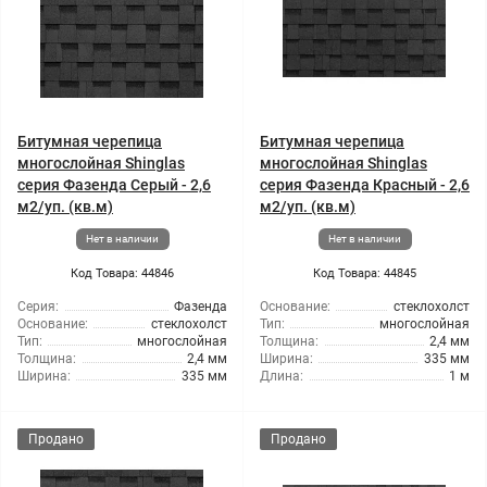
Битумная черепица
Битумная черепица
многослойная Shinglas
многослойная Shinglas
серия Фазенда Серый - 2,6
серия Фазенда Красный - 2,6
м2/уп. (кв.м)
м2/уп. (кв.м)
Нет в наличии
Нет в наличии
Код Товара: 44846
Код Товара: 44845
Серия:
Фазенда
Основание:
стеклохолст
Основание:
стеклохолст
Тип:
многослойная
Тип:
многослойная
Толщина:
2,4 мм
Толщина:
2,4 мм
Ширина:
335 мм
Ширина:
335 мм
Длина:
1 м
Продано
Продано