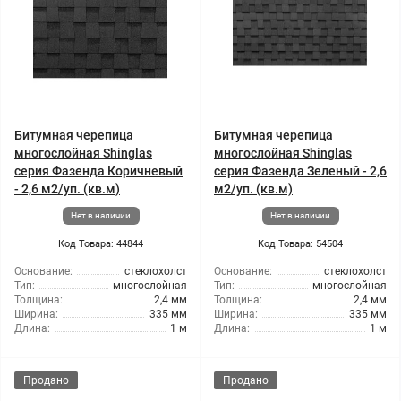
Битумная черепица
Битумная черепица
многослойная Shinglas
многослойная Shinglas
серия Фазенда Коричневый
серия Фазенда Зеленый - 2,6
- 2,6 м2/уп. (кв.м)
м2/уп. (кв.м)
Нет в наличии
Нет в наличии
Код Товара: 44844
Код Товара: 54504
Основание:
стеклохолст
Основание:
стеклохолст
Тип:
многослойная
Тип:
многослойная
Толщина:
2,4 мм
Толщина:
2,4 мм
Ширина:
335 мм
Ширина:
335 мм
Длина:
1 м
Длина:
1 м
Продано
Продано