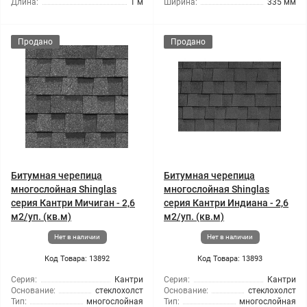
Длина:
1 м
Ширина:
335 мм
Продано
Продано
Битумная черепица
Битумная черепица
многослойная Shinglas
многослойная Shinglas
серия Кантри Мичиган - 2,6
серия Кантри Индиана - 2,6
м2/уп. (кв.м)
м2/уп. (кв.м)
Нет в наличии
Нет в наличии
Код Товара: 13892
Код Товара: 13893
Серия:
Кантри
Серия:
Кантри
Основание:
стеклохолст
Основание:
стеклохолст
Тип:
многослойная
Тип:
многослойная