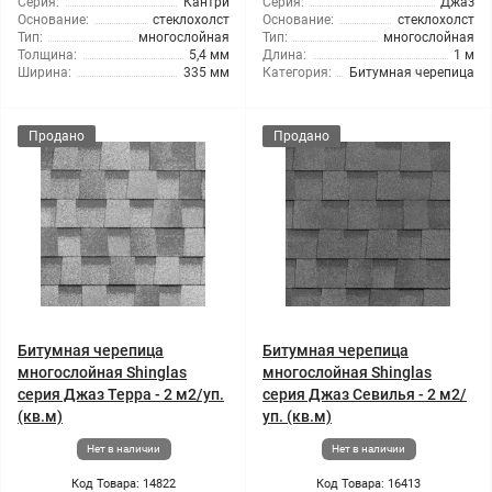
Серия:
Кантри
Серия:
Джаз
Основание:
стеклохолст
Основание:
стеклохолст
Тип:
многослойная
Тип:
многослойная
Толщина:
5,4 мм
Длина:
1 м
Ширина:
335 мм
Категория:
Битумная черепица
Продано
Продано
Битумная черепица
Битумная черепица
многослойная Shinglas
многослойная Shinglas
серия Джаз Терра - 2 м2/уп.
серия Джаз Севилья - 2 м2/
(кв.м)
уп. (кв.м)
Нет в наличии
Нет в наличии
Код Товара: 14822
Код Товара: 16413