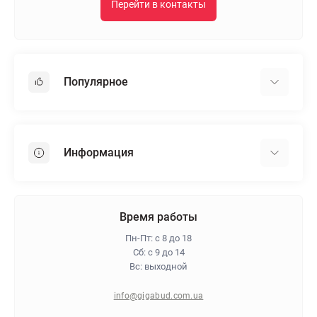
Перейти в контакты
Популярное
Гипсокартон
OSB
Информация
Пенопласт
Пенополистирол
Доставка
Минеральная вата
Оплата
Время работы
Клей для плитки
Контакты
Пн-Пт: с 8 до 18
Гарантия и возврат
Сб: с 9 до 14
Вс: выходной
Про магазин
Политика конфиденциальности
info@gigabud.com.ua
Отзывы