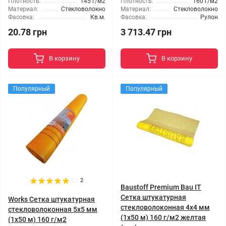
Плотность:
145 г/м2
Плотность:
160 г/м2
Материал:
Стекловолокно
Материал:
Стекловолокно
Фасовка:
Кв.м.
Фасовка:
Рулон
20.78 грн
3 713.47 грн
В корзину
В корзину
Популярный
Популярный
2
Baustoff Premium Bau IT
Сетка штукатурная
Works Сетка штукатурная
стекловолоконная 4x4 мм
стекловолоконная 5x5 мм
(1x50 м) 160 г/м2 желтая
(1x50 м) 160 г/м2