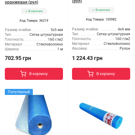
(рул)
оранжевая (рул)
В наличии
В наличии
Код Товара: 105982
Код Товара: 36219
Размер ячейки:
4x4 мм
Размер ячейки:
5x5 мм
Тип:
Сетка штукатурная
Тип:
Сетка штукатурная
Плотность:
160 г/м2
Плотность:
160 г/м2
Материал:
Стекловолокно
Материал:
Стекловолокно
Фасовка:
Рулон
Ширина:
1 м
702.95 грн
1 224.43 грн
В корзину
В корзину
Популярный