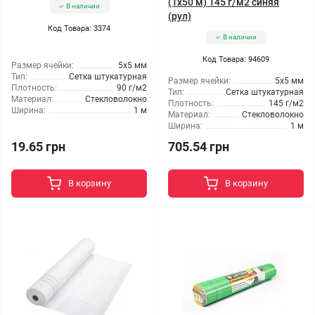
(1x50 м) 145 г/м2 синяя
В наличии
(рул)
Код Товара: 3374
В наличии
Код Товара: 94609
Размер ячейки:
5x5 мм
Тип:
Сетка штукатурная
Размер ячейки:
5x5 мм
Плотность:
90 г/м2
Тип:
Сетка штукатурная
Материал:
Стекловолокно
Плотность:
145 г/м2
Ширина:
1 м
Материал:
Стекловолокно
Ширина:
1 м
19.65 грн
705.54 грн
В корзину
В корзину