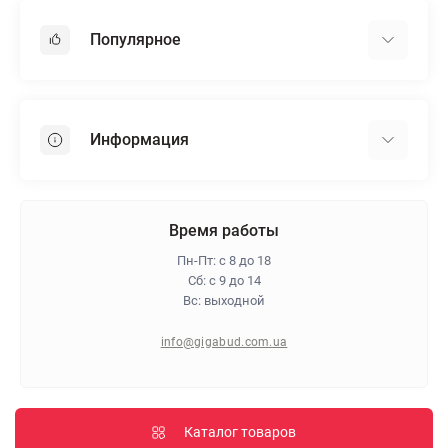
Популярное
Гипсокартон
OSB
Информация
Пенопласт
Пенополистирол
Доставка
Минеральная вата
Оплата
Время работы
Клей для плитки
Контакты
Пн-Пт: с 8 до 18
Гарантия и возврат
Сб: с 9 до 14
Вс: выходной
Про магазин
Политика конфиденциальности
info@gigabud.com.ua
Отзывы
Блог
Карта сайта
Каталог товаров
Производители