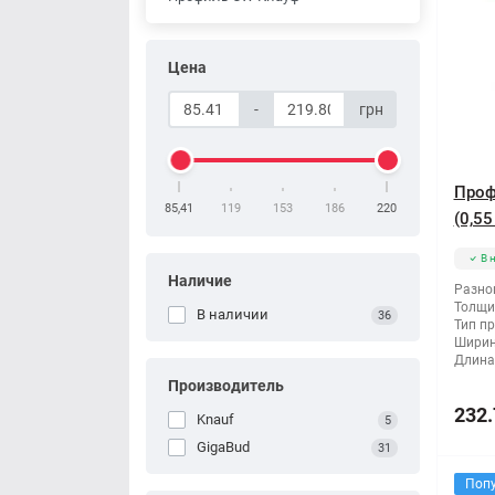
Цена
-
грн
Проф
85,41
119
153
186
220
(0,55
В 
Наличие
Разно
Толщи
В наличии
36
Тип п
Ширин
Длина
Производитель
232.
Knauf
5
GigaBud
31
Поп