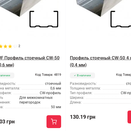
2
F Профиль стоечный CW-50
Профиль стоечный CW-50 4 
0,6 мм)
(0,4 мм)
Код Товара: 4819
Код Товар
наличии
В наличии
видность:
стоечный
Разновидность:
ст
на металла:
0,6 мм
Толщина металла:
рофиля:
CW-профиль
Тип профиля:
CW-п
ть
Для межкомнатных
Ширина:
нения:
перегородок
Длина:
а:
50 мм
130.19 грн
03 грн