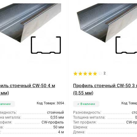
2
иль стоечный CW-50 4 м
Профиль стоечный CW-50 3 
 мм)
(0,55 мм)
Код Товара: 3054
Код Товар
наличии
В наличии
видность:
стоечный
Разновидность:
ст
на металла:
0,55 мм
Толщина металла:
рофиля:
CW-профиль
Тип профиля:
CW-п
а:
50 мм
Ширина:
:
4 м
Длина: