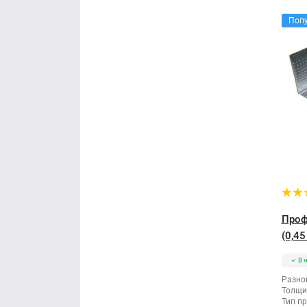
Поп
Проф
(0,45
В 
Разно
Толщи
Тип п