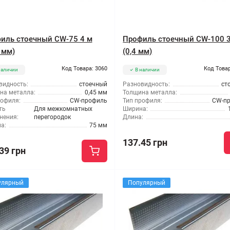
иль стоечный CW-75 4 м
Профиль стоечный CW-100 
 мм)
(0,4 мм)
Код Товара: 3060
Код Товар
наличии
В наличии
видность:
стоечный
Разновидность:
ст
на металла:
0,45 мм
Толщина металла:
рофиля:
CW-профиль
Тип профиля:
CW-п
ть
Для межкомнатных
Ширина:
нения:
перегородок
Длина:
а:
75 мм
137.45 грн
39 грн
улярный
Популярный