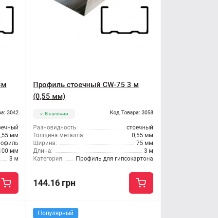
3м
Профиль стоечный CW-75 3 м
(0,55 мм)
а: 3042
Код Товара: 3058
В наличии
оечный
Разновидность:
стоечный
0,55 мм
Толщина металла:
0,55 мм
рофиль
Ширина:
75 мм
100 мм
Длина:
3 м
3 м
Категория:
Профиль для гипсокартона
144.16 грн
Популярный