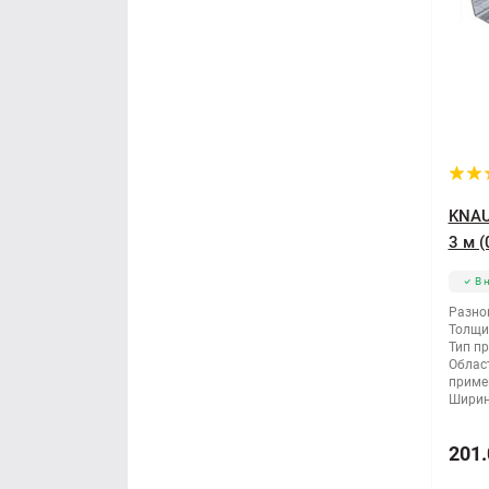
KNAU
3 м (
В 
Разно
Толщи
Тип п
Облас
приме
Ширин
201.