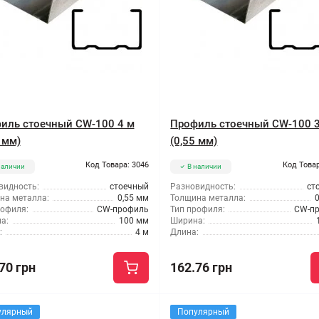
иль стоечный CW-100 4 м
Профиль стоечный CW-100 
 мм)
(0,55 мм)
Код Товара: 3046
Код Товар
наличии
В наличии
видность:
стоечный
Разновидность:
ст
на металла:
0,55 мм
Толщина металла:
рофиля:
CW-профиль
Тип профиля:
CW-п
а:
100 мм
Ширина:
:
4 м
Длина:
70 грн
162.76 грн
улярный
Популярный