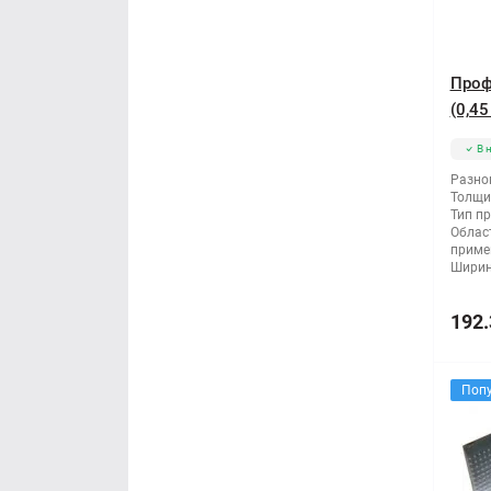
Проф
(0,45
В 
Разно
Толщи
Тип п
Облас
приме
Ширин
192.
Поп