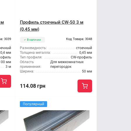
3м
Профиль стоечный CW-50 3 м
(0,45 мм)
а: 3039
Код Товара: 3048
В наличии
оечный
Разновидность:
стоечный
0,4 мм
Толщина металла:
0,45 мм
рофиль
Тип профиля:
CW-профиль
100 мм
Область
Для межкомнатных
3 м
применения:
перегородок
Ширина:
50 мм
114.08 грн
Популярный