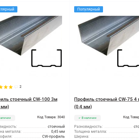
улярный
Популярный
2
иль стоечный CW-100 3м
Профиль стоечный CW-75 4 
 мм)
(0,4 мм)
Код Товара: 3040
Код Товар
наличии
В наличии
видность:
стоечный
Разновидность:
ст
на металла:
0,45 мм
Толщина металла:
рофиля:
CW-профиль
Ширина: