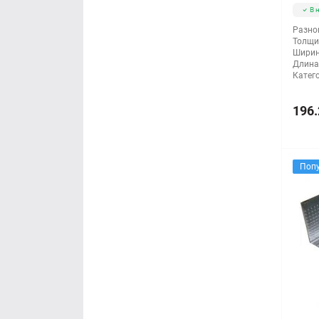
В 
Разно
Толщи
Ширин
Длина
Катег
196.
Поп