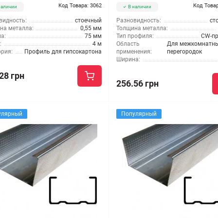
Код Товара: 3062
Код Товар
наличии
В наличии
видность:
стоечный
Разновидность:
ст
на металла:
0,55 мм
Толщина металла:
а:
75 мм
Тип профиля:
CW-п
:
4 м
Область
Для межкомнатн
ория:
Профиль для гипсокартона
применения:
перегородок
Ширина:
28 грн
256.56 грн
улярный
Популярный