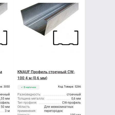
м
KNAUF Профиль стоечный CW-
100 4 м (0,6 мм)
а: 3050
Код Товара: 5266
В наличии
оечный
Разновидность:
стоечный
0,55 мм
Толщина металла:
0,6 мм
рофиль
Тип профиля:
CW-профиль
50 мм
Область
Для межкомнатных
3 м
применения:
перегородок