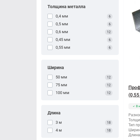
Толщина металла
0,4 мм
6
0,5 мм
6
0,6 мм
12
0,45 мм
6
0,55 мм
6
Ширина
50 мм
12
75 мм
12
Проф
100 мм
12
(0,55
В 
Длина
Разно
Толщи
3 м
18
Тип п
4 м
Ширин
18
Длина