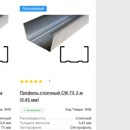
Популярный
1
м
Профиль стоечный CW-75 3 м
(0,45 мм)
а: 3059
Код Товара: 3056
В наличии
оечный
Разновидность:
стоечный
0,4 мм
Толщина металла:
0,45 мм
75 мм
Тип профиля:
CW-профиль