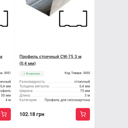
м
Профиль стоечный CW-75 3 м
(0,4 мм)
а: 3051
Код Товара: 3055
В наличии
оечный
Разновидность:
стоечный
0,4 мм
Толщина металла:
0,4 мм
рофиль
Ширина:
75 мм
50 мм
Длина:
3 м
4 м
Категория:
Профиль для гипсокартона
102.18 грн