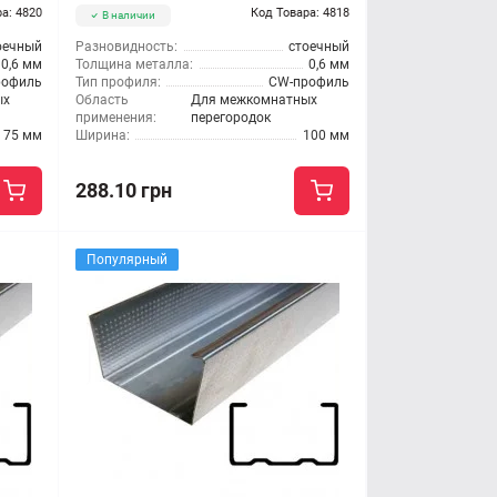
а: 4820
Код Товара: 4818
В наличии
оечный
Разновидность:
стоечный
0,6 мм
Толщина металла:
0,6 мм
рофиль
Тип профиля:
CW-профиль
ых
Область
Для межкомнатных
применения:
перегородок
75 мм
Ширина:
100 мм
288.10 грн
Популярный