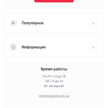
Популярное
Гипсокартон
OSB
Информация
Пенопласт
Пенополистирол
Доставка
Минеральная вата
Оплата
Время работы
Клей для плитки
Контакты
Пн-Пт: с 8 до 18
Гарантия и возврат
Сб: с 9 до 14
Вс: выходной
Про магазин
Политика конфиденциальности
info@gigabud.com.ua
Отзывы
Блог