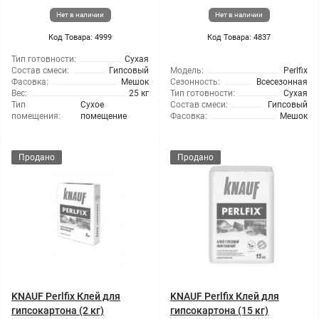
Нет в наличии
Нет в наличии
Код Товара: 4999
Код Товара: 4837
Тип готовности:
Сухая
Состав смеси:
Гипсовый
Модель:
Perlfix
Фасовка:
Мешок
Сезонность:
Всесезонная
Вес:
25 кг
Тип готовности:
Сухая
Тип
Сухое
Состав смеси:
Гипсовый
помещения:
помещение
Фасовка:
Мешок
Продано
Продано
KNAUF Perlfix Клей для
KNAUF Perlfix Клей для
гипсокартона (2 кг)
гипсокартона (15 кг)