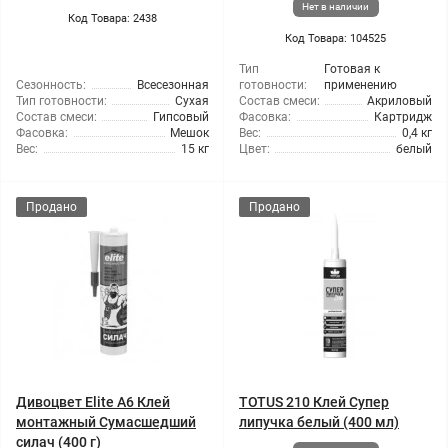
Нет в наличии
Код Товара: 2438
Код Товара: 104525
Тип
Готовая к
Сезонность:
Всесезонная
готовности:
применению
Тип готовности:
Сухая
Состав смеси:
Акриловый
Состав смеси:
Гипсовый
Фасовка:
Картридж
Фасовка:
Мешок
Вес:
0,4 кг
Вес:
15 кг
Цвет:
белый
Продано
Продано
Дивоцвет Elite A6 Клей
TOTUS 210 Клей Супер
монтажный Сумасшедший
липучка белый (400 мл)
силач (400 г)