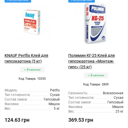
KNAUF Perlfix Клей для
Полимин КГ-25 Клей для
гипсокартона (5 кг)
гипсокартона «Монтаж-
гипс» (25 кг)
В наличии
В наличии
Код Товара: 10335
Код Товара: 2859
Модель:
Perlfix
Сезонность:
Всесезонная
Тип готовности:
Сухая
Тип готовности:
Сухая
Состав смеси:
Гипсовый
Состав смеси:
Гипсовый
Фасовка:
Мешок
Фасовка:
Мешок
Вес:
5 кг
Вес:
25 кг
124.63 грн
369.53 грн