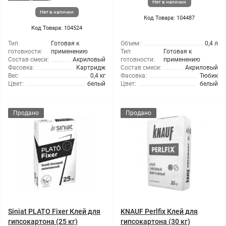
Нет в наличии
Нет в наличии
Код Товара: 104487
Код Товара: 104524
Тип
Готовая к
Объем:
0,4 л
готовности:
применению
Тип
Готовая к
Состав смеси:
Акриловый
готовности:
применению
Фасовка:
Картридж
Состав смеси:
Акриловый
Вес:
0,4 кг
Фасовка:
Тюбик
Цвет:
белый
Цвет:
белый
Продано
Продано
Siniat PLATO Fixer Клей для
KNAUF Perlfix Клей для
гипсокартона (25 кг)
гипсокартона (30 кг)