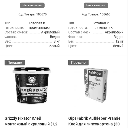
Нет в наличии
Нет в наличии
Код Товара: 108670
Код Товара: 108665
Тип
Готовая к
Тип
Готовая к
готовности:
применению
готовности:
применению
Состав смеси:
Акриловый
Состав смеси:
Акриловый
Фасовка:
Ведро
Фасовка:
Ведро
Вес:
3 кг
Вес:
12 кг
Цвет:
белый
Цвет:
белый
Продано
Продано
Grizzly Fixator Клей
GipsFabrik Aufkleber Pramie
монтажный акриловый (1,2
Клей для гипсокартона (30