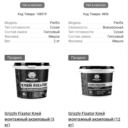
Нет в наличии
Нет в наличии
Код Товара: 108519
Код Товара: 4836
Модель:
Perlfix
Модель:
Perlfix
Тип готовности:
Сухая
Сезонность:
Всесезонная
Состав смеси:
Гипсовый
Тип готовности:
Сухая
Фасовка:
Мешок
Состав смеси:
Гипсовый
Вес:
2 кг
Фасовка:
Мешок
Продано
Продано
Grizzly Fixator Клей
Grizzly Fixator Клей
монтажный акриловый (3
монтажный акриловый (12
кг)
кг)