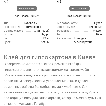
кг)
кг)
Нет в наличии
Нет в наличии
Код Товара: 108669
Код Товара: 108405
Тип
Готовая к
Тип готовности:
Сухая
готовности:
применению
Состав смеси:
Гипсовый
Состав смеси:
Акриловый
Фасовка:
Мешок
Фасовка:
Ведро
Вес:
30 кг
Вес:
1,2 кг
Категория:
Клей для
Цвет:
белый
гипсокартона
Клей для гипсокартона в Киеве
В современном строительстве и ремонте клей для
гипсокартона является незаменимым материалом. Он
обеспечивает надежное крепление гипсокартонных плит к
различным поверхностям, упрощает монтаж и делает
ремонтные работы более быстрыми и удобными. Для
качественного и долговечного результата важно подобрать
подходящий клей для гипсокартона, который можно купить в
интернет-магазине Гигабуд.