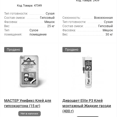
Код Товара: 2439
Код Товара: 47349
Тип готовности:
Сухая
Состав смеси:
Гипсовый
Сезонность:
Всесезонная
Фасовка:
Мешок
Тип готовности:
Сухая
Вес:
25 кг
Состав смеси:
Гипсовый
Тип
Сухое
Фасовка:
Мешок
помещения:
помещение
Вес:
30 кг
Продано
Продано
МАСТЕР Унификс Клей для
Дивоцвет Elite P3 Клей
гипсокартона (15 кг)
монтажный Жидкие гвозди
(400 г)
Нет в наличии