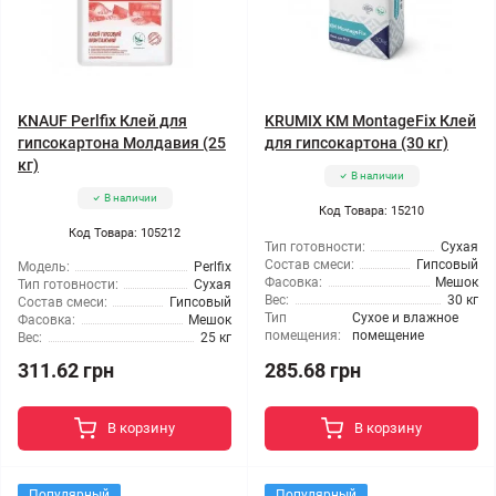
KNAUF Perlfix Клей для
KRUMIX КМ MontageFix Клей
гипсокартона Молдавия (25
для гипсокартона (30 кг)
кг)
В наличии
В наличии
Код Товара: 15210
Код Товара: 105212
Тип готовности:
Сухая
Состав смеси:
Гипсовый
Модель:
Perlfix
Фасовка:
Мешок
Тип готовности:
Сухая
Вес:
30 кг
Состав смеси:
Гипсовый
Тип
Сухое и влажное
Фасовка:
Мешок
помещения:
помещение
Вес:
25 кг
311.62 грн
285.68 грн
В корзину
В корзину
Популярный
Популярный