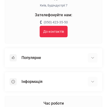
Київ, Будіндустрії 7
Зателефонуйте нам:
(050) 423-35-50
До контактів
Популярне
Гіпсокартон
OSB
Інформація
Пінопласт
Пінополістирол
Доставка
Мінеральна вата
Оплата
Час роботи
Клей для плитки