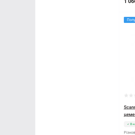
1 06
Поп
Scan
цеме
В н
Різнов