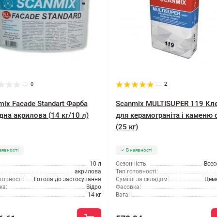
0
2
mix Facade Standart Фарба
Scanmix MULTISUPER 119 Кл
дна акрилова (14 кг/10 л)
для керамограніта і каменю 
(25 кг)
аявності
В наявності
10 л
Сезонність:
Всес
акрилова
Тип готовності:
товності:
Готова до застосування
Суміші за складом:
Цем
ка:
Відро
Фасовка:
14 кг
Вага: