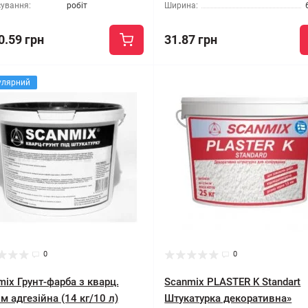
сування:
робіт
Ширина:
0.59 грн
31.87 грн
улярний
0
0
ix Грунт-фарба з кварц.
Scanmix PLASTER K Standart
м адгезійна (14 кг/10 л)
Штукатурка декоративна»