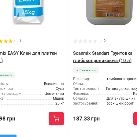
1
0
mix EASY Клей для плитки
Scanmix Standart Грунтовка
г)
глибокопроникаюча (10 л)
В наявності
аявності
Різновид:
глибокого прони
ість:
Всесезонна
Об'єм:
товності:
Суха
Тип готовності:
Готова до засто
 за складом:
Цементний
Фасовка:
Ка
ка:
Мішок
Область
Для внутрішніх і
25 кг
застосування:
зовнішніх робіт
98 грн
187.33 грн