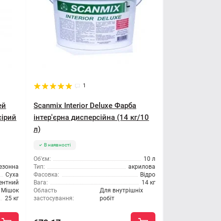
1
ей
Scanmix Interior Deluxe Фарба
сірий
інтер'єрна дисперсійна (14 кг/10
л)
В наявності
Об'єм:
10 л
езонна
Тип:
акрилова
Суха
Фасовка:
Відро
ентний
Вага:
14 кг
Мішок
Область
Для внутрішніх
25 кг
застосування:
робіт