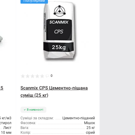
Популярний
0
25
Scanmix CPS Цементно-піщана
суміш (25 кг)
В наявності
5 кг/м3
Суміші за складом:
Цементно-піщаний
стирол
Фасовка:
Мішок
Лист
Вага:
25 кг
10 мм
Колір:
сірий