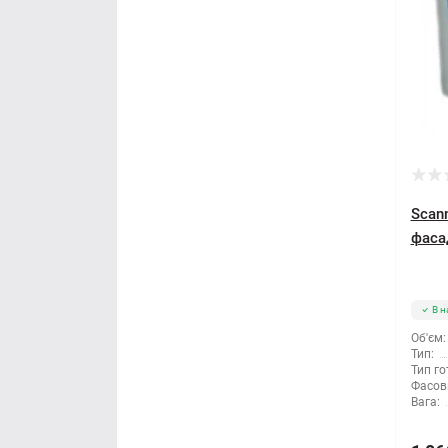
Правило будівельне
Рубанок
Секатори
Сокира
Стамеска
Scan
фаса
Струбцина
Терка будівельна
В н
Об'єм:
Шпатель
Тип:
Тип го
Фасов
Щітка по металу
Вага: