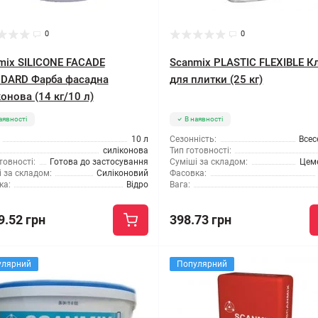
0
0
mix SILICONE FACADE
Scanmix PLASTIC FLEXIBLE К
DARD Фарба фасадна
для плитки (25 кг)
онова (14 кг/10 л)
аявності
В наявності
10 л
Сезонність:
Всес
силіконова
Тип готовності:
товності:
Готова до застосування
Суміші за складом:
Цем
 за складом:
Силіконовий
Фасовка:
ка:
Відро
Вага:
9.52 грн
398.73 грн
улярний
Популярний