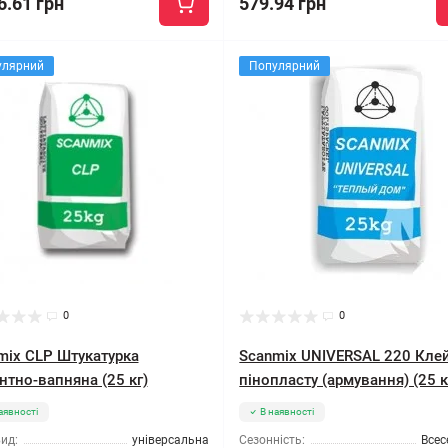
6.61 грн
579.94 грн
улярний
Популярний
0
0
mix CLP Штукатурка
Scanmix UNIVERSAL 220 Кле
нтно-вапняна (25 кг)
пінопласту (армування) (25 к
аявності
В наявності
ид:
універсальна
Сезонність:
Всес