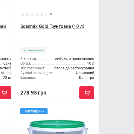
0
лей
Scanmix Gold Грунтовка (10 л)
В наявності
езонна
Різновид:
глибокого проникнення
Суха
Об'єм:
10 л
ентний
Тип готовності:
Готова до застосування
Мішок
Суміші за складом:
Акриловий
25 кг
Фасовка:
Каністра
278.93 грн
Популярний