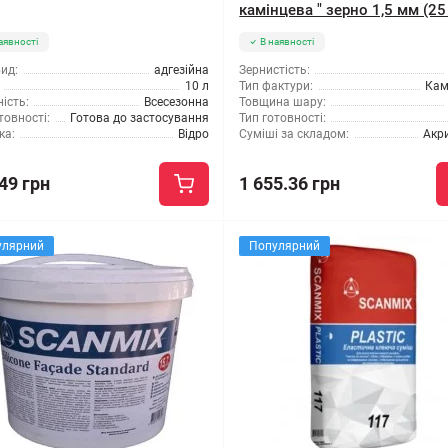
камінцева " зерно 1,5 мм (25 
аявності
В наявності
ид:
адгезійна
Зернистість:
10 л
Тип фактури:
Кам
ість:
Всесезонна
Товщина шару:
товності:
Готова до застосування
Тип готовності:
ка:
Відро
Суміші за складом:
Акр
49 грн
1 655.36 грн
улярний
Популярний