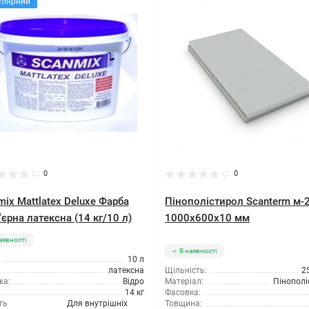
улярний
0
0
ix Mattlatex Deluxe Фарба
Пінополістирол Scanterm м-
'єрна латексна (14 кг/10 л)
1000x600x10 мм
аявності
В наявності
10 л
латексна
Щільність:
2
ка:
Відро
Матеріал:
Пінополі
14 кг
Фасовка:
ть
Для внутрішніх
Товщина: