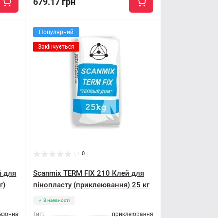
679.17 грн
Популярний
Закінчується
0
й для
Scanmix TERM FIX 210 Клей для
г)
пінопласту (приклеювання) 25 кг
В наявності
езонна
Тип:
приклеювання