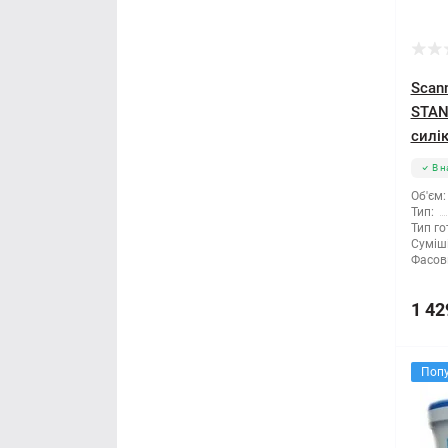
Мітла
Молоток
Scan
STAN
Монтажні пістолети
силік
В н
Ніж і леза
Об'єм:
Тип:
Напилки
Тип го
Суміші
Фасов
Ножиці по металу
1 42
Обценьки
Пили і ножівки
Поп
Плоскогубці