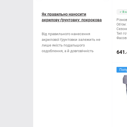
Мотузки
Віник
В н
Наждачний папір
Як правильно наносити
Викрутка
акрилову ґрунтовку: покрокова
Різнов
Об'єм:
інструкція
Сітка абразивна
Граблі
Сезонн
Тип го
Від правильного нанесення
Фасов
акрилової ґрунтовки залежить не
Стрічка
Губки для шліфування
лише якість подальшого
оздоблення, а й довговічність
641.
Хрестики для плитки
Зубило
поверхні. Ця стаття..
Кельма
Поп
Кліщі
Ключі
Коронки
Лопата