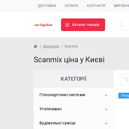
ДОСТАВКА
ОПЛАТА
КОНТАКТИ
ВИРОБН
Каталог товарів
Виробник
Scanmix
Scanmix ціна у Києві
КАТЕГОРІЇ
Гіпсокартонні системи
Поп
Утеплювач
Гіпсокартон
Будівельні суміші
Профіль для гіпсокартону
Пінопласт
Стельовий гіпсокартон