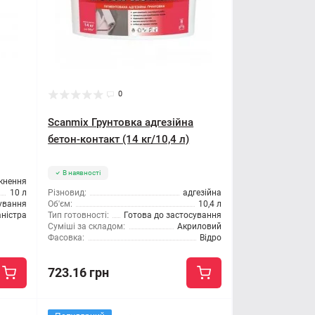
0
Scanmix Грунтовка адгезійна
бетон-контакт (14 кг/10,4 л)
В наявності
кнення
10 л
Різновид:
адгезійна
сування
Об'єм:
10,4 л
ністра
Тип готовності:
Готова до застосування
Суміші за складом:
Акриловий
Фасовка:
Відро
723.16 грн