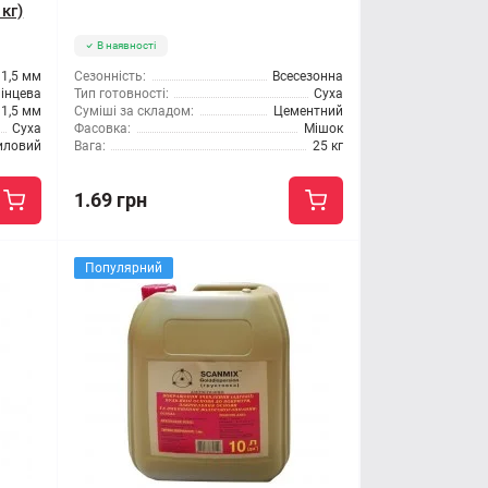
кг)
В наявності
1,5 мм
Сезонність:
Всесезонна
інцева
Тип готовності:
Суха
1,5 мм
Суміші за складом:
Цементний
Суха
Фасовка:
Мішок
иловий
Вага:
25 кг
1.69 грн
Популярний