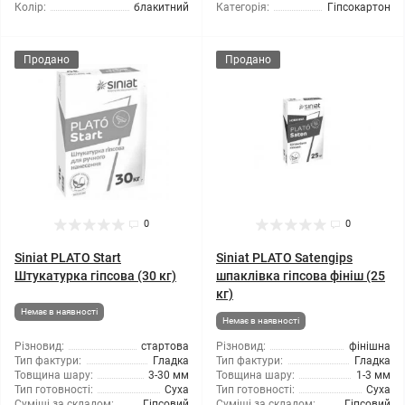
Колір:
блакитний
Категорія:
Гіпсокартон
Продано
Продано
0
0
Siniat PLATO Start
Siniat PLATO Satengips
Штукатурка гіпсова (30 кг)
шпаклівка гіпсова фініш (25
кг)
Немає в наявності
Немає в наявності
Різновид:
стартова
Різновид:
фінішна
Тип фактури:
Гладка
Тип фактури:
Гладка
Товщина шару:
3-30 мм
Товщина шару:
1-3 мм
Тип готовності:
Суха
Тип готовності:
Суха
Суміші за складом:
Гіпсовий
Суміші за складом:
Гіпсовий