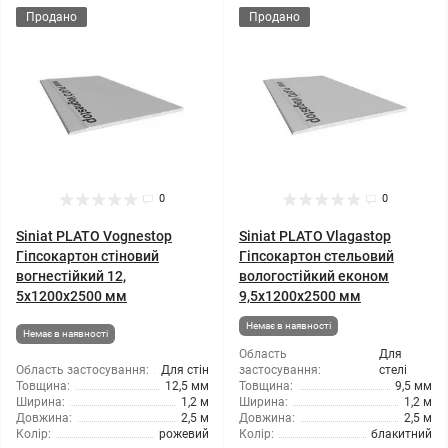
Продано
Продано
0
0
Siniat PLATO Vognestop
Siniat PLATO Vlagastop
Гіпсокартон стіновий
Гіпсокартон стельовий
вогнестійкий 12,
вологостійкий економ
5x1200x2500 мм
9,5x1200x2500 мм
Немає в наявності
Немає в наявності
Область
Для
Область застосування:
Для стін
застосування:
стелі
Товщина:
12,5 мм
Товщина:
9,5 мм
Ширина:
1,2 м
Ширина:
1,2 м
Довжина:
2,5 м
Довжина:
2,5 м
Колір:
рожевий
Колір:
блакитний