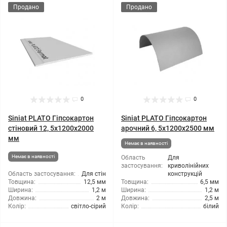
Продано
Продано
0
0
Siniat PLATO Гіпсокартон
Siniat PLATO Гіпсокартон
стіновий 12, 5x1200x2000
арочний 6, 5x1200x2500 мм
мм
Немає в наявності
Немає в наявності
Область
Для
застосування:
криволінійних
Область застосування:
Для стін
конструкцій
Товщина:
12,5 мм
Товщина:
6,5 мм
Ширина:
1,2 м
Ширина:
1,2 м
Довжина:
2 м
Довжина:
2,5 м
Колір:
світло-сірий
Колір:
білий