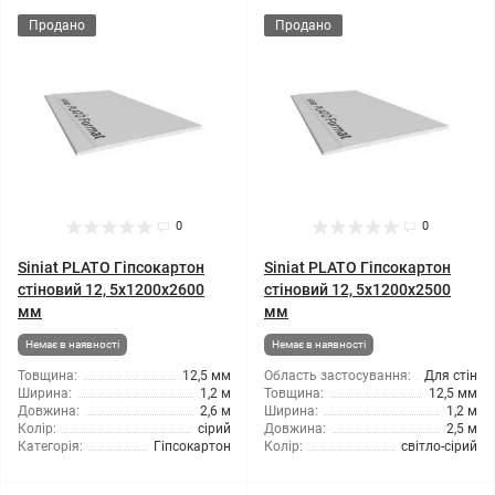
Продано
Продано
0
0
Siniat PLATO Гіпсокартон
Siniat PLATO Гіпсокартон
стіновий 12, 5x1200x2600
стіновий 12, 5x1200x2500
мм
мм
Немає в наявності
Немає в наявності
Товщина:
12,5 мм
Область застосування:
Для стін
Ширина:
1,2 м
Товщина:
12,5 мм
Довжина:
2,6 м
Ширина:
1,2 м
Колір:
сірий
Довжина:
2,5 м
Категорія:
Гіпсокартон
Колір:
світло-сірий