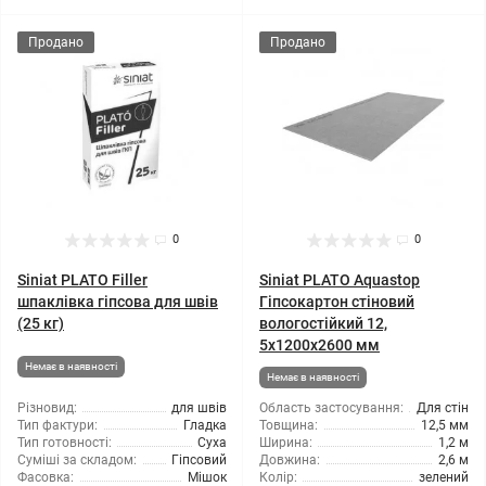
Продано
Продано
0
0
Siniat PLATO Filler
Siniat PLATO Aquastop
шпаклівка гіпсова для швів
Гіпсокартон стіновий
(25 кг)
вологостійкий 12,
5x1200x2600 мм
Немає в наявності
Немає в наявності
Різновид:
для швів
Область застосування:
Для стін
Тип фактури:
Гладка
Товщина:
12,5 мм
Тип готовності:
Суха
Ширина:
1,2 м
Суміші за складом:
Гіпсовий
Довжина:
2,6 м
Фасовка:
Мішок
Колір:
зелений