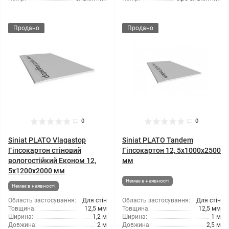
Продано
Продано
0
0
Siniat PLATO Vlagastop
Siniat PLATO Tandem
Гіпсокартон стіновий
Гіпсокартон 12, 5x1000x2500
вологостійкий Економ 12,
мм
5x1200x2000 мм
Немає в наявності
Немає в наявності
Область застосування:
Для стін
Область застосування:
Для стін
Товщина:
12,5 мм
Товщина:
12,5 мм
Ширина:
1,2 м
Ширина:
1 м
Довжина:
2 м
Довжина:
2,5 м