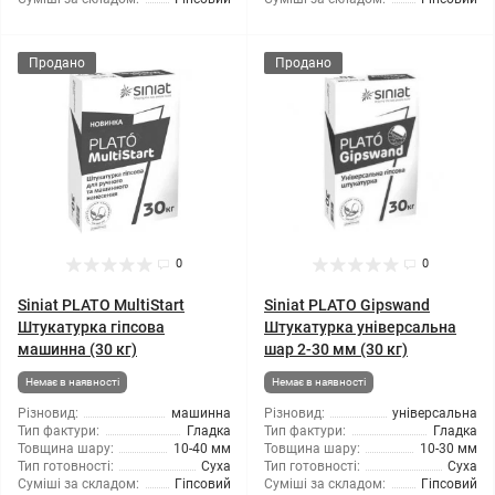
Продано
Продано
0
0
Siniat PLATO MultiStart
Siniat PLATO Gipswand
Штукатурка гіпсова
Штукатурка універсальна
машинна (30 кг)
шар 2-30 мм (30 кг)
Немає в наявності
Немає в наявності
Різновид:
машинна
Різновид:
універсальна
Тип фактури:
Гладка
Тип фактури:
Гладка
Товщина шару:
10-40 мм
Товщина шару:
10-30 мм
Тип готовності:
Суха
Тип готовності:
Суха
Суміші за складом:
Гіпсовий
Суміші за складом:
Гіпсовий