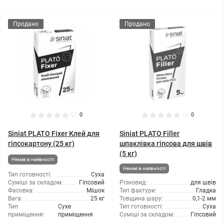
Продано
Продано
0
0
Siniat PLATO Fixer Клей для
Siniat PLATO Filler
гіпсокартону (25 кг)
шпаклівка гіпсова для швів
(5 кг)
Немає в наявності
Немає в наявності
Тип готовності:
Суха
Суміші за складом:
Гіпсовий
Різновид:
для швів
Фасовка:
Мішок
Тип фактури:
Гладка
Вага:
25 кг
Товщина шару:
0,1-2 мм
Тип
Сухе
Тип готовності:
Суха
приміщення:
приміщення
Суміші за складом:
Гіпсовий