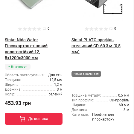
0
0
Siniat Nida Water
Siniat PLATO профіль
Гіпсокартон стіновий
стельовий CD-60 3 м (0,5
вологостійкий 12,
мм)
5x1200x3000 мм
В наявності
Немає в наявності
Область застосування:
Для стін
Товщина:
12,5 мм
Ширина:
1,2 м
Довжина:
3 м
Колір:
зелений
Товщина металу:
0,5 мм
Тип профілю:
CD-профіль
453.93 грн
Ширина:
60 мм
Довжина:
3 м
Категорія:
Профіль для
До кошика
гіпсокартону