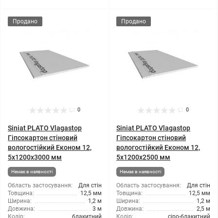
Продано
Продано
0
0
Siniat PLATO Vlagastop
Siniat PLATO Vlagastop
Гіпсокартон стіновий
Гіпсокартон стіновий
вологостійкий Економ 12,
вологостійкий Економ 12,
5x1200x3000 мм
5x1200x2500 мм
Немає в наявності
Немає в наявності
Область застосування:
Для стін
Область застосування:
Для стін
Товщина:
12,5 мм
Товщина:
12,5 мм
Ширина:
1,2 м
Ширина:
1,2 м
Довжина:
3 м
Довжина:
2,5 м
Колір:
блакитний
Колір:
сіро-блакитний