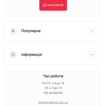
До контактів
Популярне
Гіпсокартон
OSB
Інформація
Пінопласт
Пінополістирол
Доставка
Мінеральна вата
Оплата
Час роботи
Клей для плитки
Контакти
Пн-Пт: з 8 до 18
Гарантія та повернення
Сб: з 9 до 14
Нд: вихідний
Про магазин
Політика конфіденційності
info@gigabud.com.ua