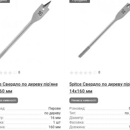
дано
Продано
0
0
e Свердло по дереву пір'яне
Spitce Свердло по дереву пір
60 мм
14x160 мм
в наявності
Немає в наявності
ид:
Перове
Різновид:
по дереву
Тип:
по
р:
16 мм
Діаметр:
ка:
1 шт
Фасовка:
на:
160 мм
Довжина: