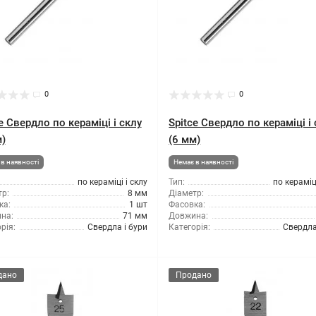
0
0
e Свердло по кераміці і склу
Spitce Свердло по кераміці і
)
(6 мм)
в наявності
Немає в наявності
по кераміці і склу
Тип:
по кераміці
р:
8 мм
Діаметр:
ка:
1 шт
Фасовка:
на:
71 мм
Довжина:
рія:
Свердла і бури
Категорія:
Свердла
дано
Продано