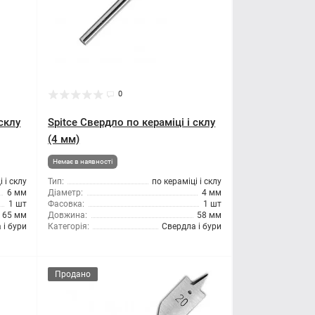
0
 склу
Spitce Свердло по кераміці і склу
(4 мм)
Немає в наявності
 і склу
Тип:
по кераміці і склу
6 мм
Діаметр:
4 мм
1 шт
Фасовка:
1 шт
65 мм
Довжина:
58 мм
 і бури
Категорія:
Свердла і бури
Продано