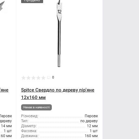
Продано
0
'яне
Spitce Свердло по дереву пір'яне
12x160 мм
Немає в наявності
Перове
Різновид:
Перове
 дереву
Тип:
по дереву
14 мм
Діаметр:
12 мм
1 шт
Фасовка:
1 шт
160 мм
Довжина:
160 мм