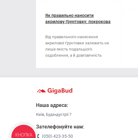
Мотузки
Віник
Наждачний папір
Як правильно наносити
Викрутка
акрилову ґрунтовку: покрокова
інструкція
Сітка абразивна
Граблі
Від правильного нанесення
акрилової ґрунтовки залежить не
Стрічка
Губки для шліфування
лише якість подальшого
оздоблення, а й довговічність
Хрестики для плитки
Зубило
поверхні. Ця стаття..
Кельма
Кліщі
Ключі
Наша адреса:
Київ, Будіндустрії 7
Коронки
Зателефонуйте нам:
Лопата
(050) 423-35-50
КНОПКА