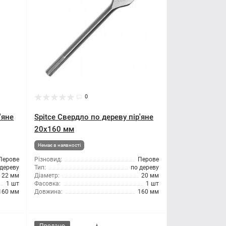
0
'яне
Spitce Свердло по дереву пір'яне
20x160 мм
Немає в наявності
Перове
Різновид:
Перове
 дереву
Тип:
по дереву
22 мм
Діаметр:
20 мм
1 шт
Фасовка:
1 шт
160 мм
Довжина:
160 мм