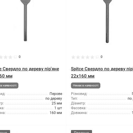
0
0
e Свердло по дереву пір'яне
Spitce Свердло по дереву пір
60 мм
22x160 мм
в наявності
Немає в наявності
ид:
Перове
Різновид:
по дереву
Тип:
по
р:
25 мм
Діаметр:
ка:
1 шт
Фасовка:
на:
160 мм
Довжина: