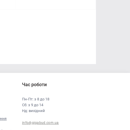
Час роботи
Пн-Пт: з 8 до 18
Сб: з 9 до 14
Нд: вихідний
ення
info@gigabud.com.ua