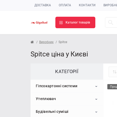
ДОСТАВКА
ОПЛАТА
КОНТАКТИ
ВИРОБН
Каталог товарів
Виробник
Spitce
Spitce ціна у Києві
КАТЕГОРІЇ
Гіпсокартонні системи
Про
Утеплювач
Гіпсокартон
Будівельні суміші
Профіль для гіпсокартону
Пінопласт
Стельовий гіпсокартон