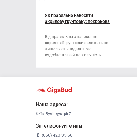
Мотузки
Віник
Наждачний папір
Як правильно наносити
Викрутка
акрилову ґрунтовку: покрокова
інструкція
Сітка абразивна
Граблі
Від правильного нанесення
акрилової ґрунтовки залежить не
Стрічка
Губки для шліфування
лише якість подальшого
оздоблення, а й довговічність
Хрестики для плитки
Зубило
поверхні. Ця стаття..
Кельма
Кліщі
Ключі
Наша адреса:
Київ, Будіндустрії 7
Коронки
Зателефонуйте нам:
Лопата
(050) 423-35-50