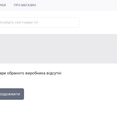
ИКИ
ПРО МАГАЗИН
ари обраного виробника відсутні
родовжити