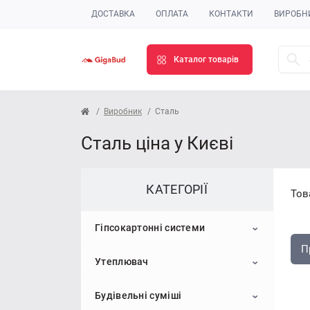
ДОСТАВКА
ОПЛАТА
КОНТАКТИ
ВИРОБН
Каталог товарів
Виробник
Сталь
Сталь ціна у Києві
КАТЕГОРІЇ
Тов
Гіпсокартонні системи
П
Утеплювач
Гіпсокартон
Будівельні суміші
Профіль для гіпсокартону
Пінопласт
Стельовий гіпсокартон