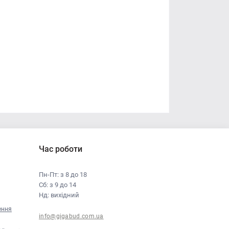
Час роботи
Пн-Пт: з 8 до 18
Сб: з 9 до 14
Нд: вихідний
ення
info@gigabud.com.ua