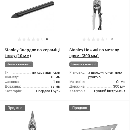
0
0
Stanley Свердло по кераміці
Stanley Ножиці по металу
і склу (10 мм)
прямі (300 мм)
Немає в наявності
Немає в наявності
Тип:
по кераміці і склу
Різновид:
з двокомпонентною
Діаметр:
10 мм
ручкою
Фасовка:
1 шт
Матеріал:
Cr-Mo
Довжина:
98 мм
Довжина:
300 мм
Категорія:
Свердла і бури
Категорія:
Ручний інструмент
Продано
Продано