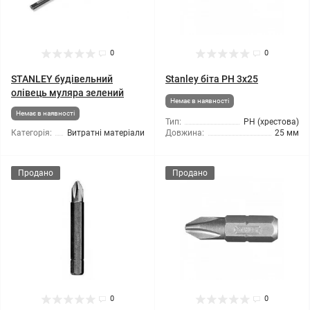
0
0
STANLEY будівельний
Stanley біта PH 3x25
олівець муляра зелений
Немає в наявності
Немає в наявності
Тип:
РН (хрестова)
Категорія:
Витратні матеріали
Довжина:
25 мм
Продано
Продано
0
0