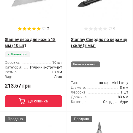
2
0
Stanley лезо для ножів 18
Stanley Свердло по кераміці
мм (10 шт)
і склу (8 мм)
В наявності
Фасовка:
10 шт
Немає в наявності
Категорія:
Ручний інструмент
Розмір:
18 мм
Вид:
Леза
Тип:
по кераміці і склу
213.57 грн
Діаметр:
8 мм
Фасовка:
1 шт
Довжина:
83 мм
До кошика
Категорія:
Свердла і бури
Продано
Продано