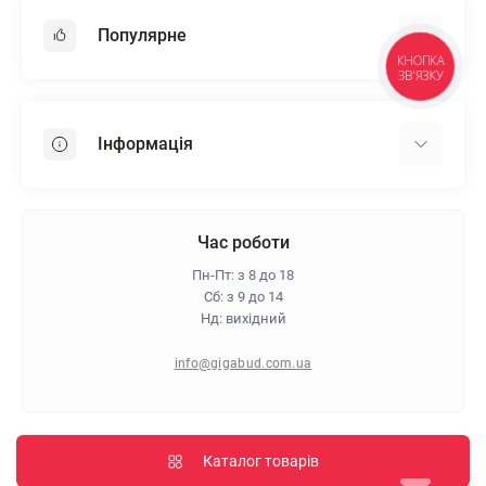
Популярне
КНОПКА
ЗВ'ЯЗКУ
Гіпсокартон
OSB
Інформація
Пінопласт
Пінополістирол
Доставка
Мінеральна вата
Оплата
Час роботи
Клей для плитки
Контакти
Пн-Пт: з 8 до 18
Гарантія та повернення
Сб: з 9 до 14
Нд: вихідний
Про магазин
Політика конфіденційності
info@gigabud.com.ua
Відгуки
Блог
Карта сайту
Каталог товарів
Виробники