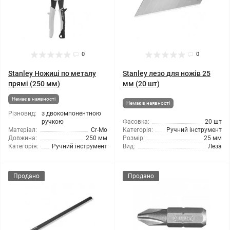
0
0
Stanley Ножиці по металу
Stanley лезо для ножів 25
прямі (250 мм)
мм (20 шт)
Немає в наявності
Немає в наявності
Різновид:
з двокомпонентною
ручкою
Фасовка:
20 шт
Матеріал:
Cr-Mo
Категорія:
Ручний інструмент
Довжина:
250 мм
Розмір:
25 мм
Категорія:
Ручний інструмент
Вид:
Леза
Продано
Продано