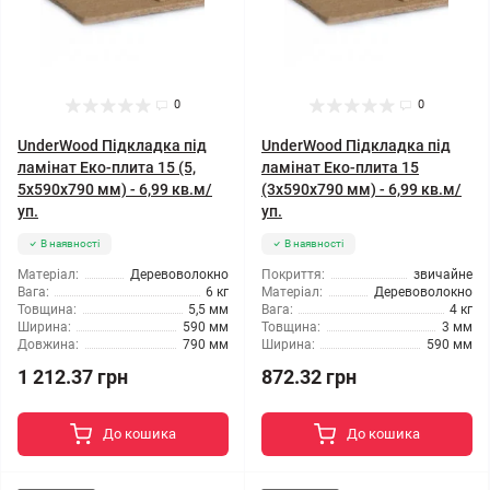
0
0
UnderWood Підкладка під
UnderWood Підкладка під
ламінат Еко-плита 15 (5,
ламінат Еко-плита 15
5x590x790 мм) - 6,99 кв.м/
(3x590x790 мм) - 6,99 кв.м/
уп.
уп.
В наявності
В наявності
Матеріал:
Деревоволокно
Покриття:
звичайне
Вага:
6 кг
Матеріал:
Деревоволокно
Товщина:
5,5 мм
Вага:
4 кг
Ширина:
590 мм
Товщина:
3 мм
Довжина:
790 мм
Ширина:
590 мм
1 212.37 грн
872.32 грн
До кошика
До кошика