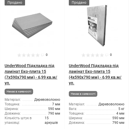
Продано
Продано
0
0
UnderWood Підкладка під
UnderWood Підкладка під
ламінат Еко-плита 15
ламінат Еко-плита 15
(7x590x790 мм) - 6,99 кв.м/
(4x590x790 мм) - 6,99 кв.м/
уп.
уп.
Немає в наявності
Немає в наявності
Матеріал:
Деревоволокно
Товщина:
7 мм
Матеріал:
Деревоволокно
Ширина:
590 мм
Вага:
5 кг
Довжина:
790 мм
Товщина:
4 мм
Кількість штук в
15
Ширина:
590 мм
упаковці:
аркушів
Довжина:
790 мм