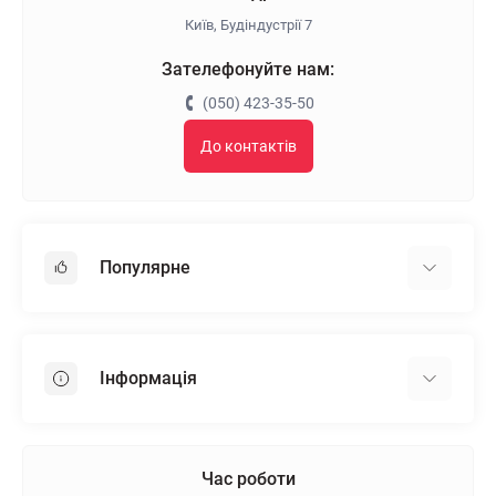
Київ, Будіндустрії 7
Зателефонуйте нам:
(050) 423-35-50
До контактів
Популярне
Гіпсокартон
OSB
Інформація
Пінопласт
Пінополістирол
Доставка
Мінеральна вата
Оплата
Час роботи
Клей для плитки