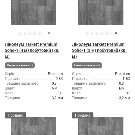
0
0
Лінолеум Tarkett Premium
Лінолеум Tarkett Premium
Soho-1 (4 м) побутовий (кв.
Soho-1 (3 м) побутовий (кв.
м)
м)
Немає в наявності
Немає в наявності
Серія:
Premium
Серія:
Premium
Підстава:
ПВХ
Підстава:
ПВХ
Товщина захисного
0,3
Товщина захисного
0,3
шару:
мм
шару:
мм
Клас:
31
Клас:
31
Товщина:
3,2 мм
Товщина:
3,2 мм
Продано
Продано