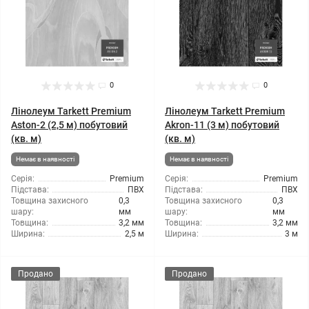
0
0
Лінолеум Tarkett Premium
Лінолеум Tarkett Premium
Aston-2 (2,5 м) побутовий
Akron-11 (3 м) побутовий
(кв. м)
(кв. м)
Немає в наявності
Немає в наявності
Серія:
Premium
Серія:
Premium
Підстава:
ПВХ
Підстава:
ПВХ
Товщина захисного
0,3
Товщина захисного
0,3
шару:
мм
шару:
мм
Товщина:
3,2 мм
Товщина:
3,2 мм
Ширина:
2,5 м
Ширина:
3 м
Продано
Продано