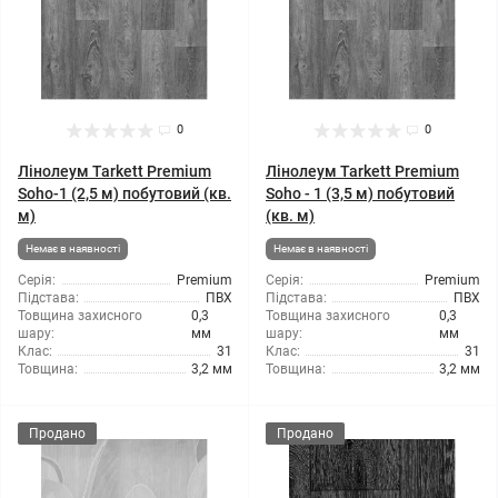
0
0
Лінолеум Tarkett Premium
Лінолеум Tarkett Premium
Soho-1 (2,5 м) побутовий (кв.
Soho - 1 (3,5 м) побутовий
м)
(кв. м)
Немає в наявності
Немає в наявності
Серія:
Premium
Серія:
Premium
Підстава:
ПВХ
Підстава:
ПВХ
Товщина захисного
0,3
Товщина захисного
0,3
шару:
мм
шару:
мм
Клас:
31
Клас:
31
Товщина:
3,2 мм
Товщина:
3,2 мм
Продано
Продано