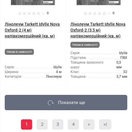
0
0
Лінолеум Tarkett Idylle Nova
Лінолеум Tarkett Idylle Nova
Oxford-2 (4 м)
Oxford-2 (3,5 м)
напівкомерційний (кв. м)
напівкомерційний (кв. м)
Немає в наявності
Немає в наявності
Серія:
Idylle
Підстава:
ПВХ
Товщина захисного
0,5
Серія:
Idylle
шару:
мм
Ширина:
4 м
Клас:
32
Категорія:
Лінолеум
Товщина:
3,7 мм
Показати ще
1
2
3
4
>
>|