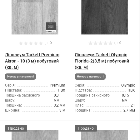
0
0
Лінолеум Tarkett Premium
Лінолеум Tarkett Olympic
Akron - 10 (3 м) побутовий
Florida-2(3,5 м) побутовий
(кв. м)
(кв. м)
Немає в наявності
Немає в наявності
Серія:
Premium
Серія:
Olympic
Підстава:
ПВХ
Підстава:
ПВХ
Товщина захисного
0,3
Товщина захисного
0,15
шару:
мм
шару:
мм
Товщина:
3,2 мм
Клас:
21
Ширина:
3 м
Товщина:
2,7 мм
Продано
Продано