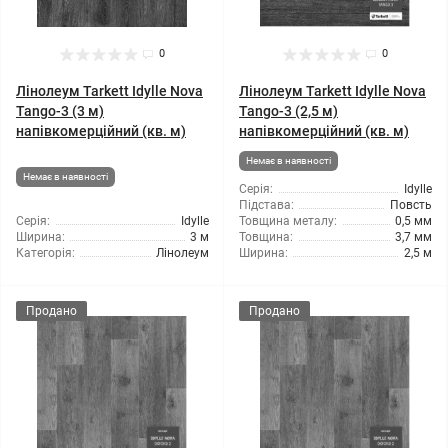
0
0
Лінолеум Tarkett Idylle Nova
Лінолеум Tarkett Idylle Nova
Tango-3 (3 м)
Tango-3 (2,5 м)
напівкомерційний (кв. м)
напівкомерційний (кв. м)
Немає в наявності
Немає в наявності
Серія:
Idylle
Підстава:
Повсть
Серія:
Idylle
Товщина металу:
0,5 мм
Ширина:
3 м
Товщина:
3,7 мм
Категорія:
Лінолеум
Ширина:
2,5 м
Продано
Продано