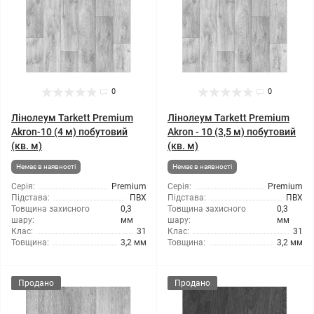
0
0
Лінолеум Tarkett Premium
Лінолеум Tarkett Premium
Akron-10 (4 м) побутовий
Akron - 10 (3,5 м) побутовий
(кв. м)
(кв. м)
Немає в наявності
Немає в наявності
Серія:
Premium
Серія:
Premium
Підстава:
ПВХ
Підстава:
ПВХ
Товщина захисного
0,3
Товщина захисного
0,3
шару:
мм
шару:
мм
Клас:
31
Клас:
31
Товщина:
3,2 мм
Товщина:
3,2 мм
Продано
Продано