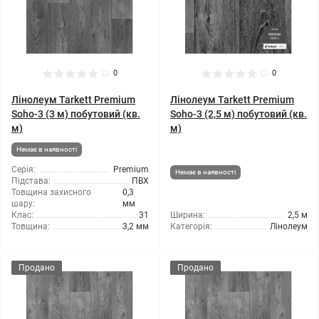
0
0
Лінолеум Tarkett Premium
Лінолеум Tarkett Premium
Soho-3 (3 м) побутовий (кв.
Soho-3 (2,5 м) побутовий (кв.
м)
м)
Немає в наявності
Серія:
Premium
Немає в наявності
Підстава:
ПВХ
Товщина захисного
0,3
шару:
мм
Клас:
31
Ширина:
2,5 м
Товщина:
3,2 мм
Категорія:
Лінолеум
Продано
Продано