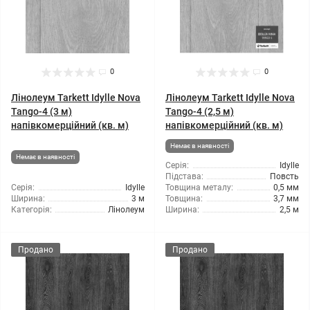
0
0
Лінолеум Tarkett Idylle Nova
Лінолеум Tarkett Idylle Nova
Tango-4 (3 м)
Tango-4 (2,5 м)
напівкомерційний (кв. м)
напівкомерційний (кв. м)
Немає в наявності
Немає в наявності
Серія:
Idylle
Підстава:
Повсть
Серія:
Idylle
Товщина металу:
0,5 мм
Ширина:
3 м
Товщина:
3,7 мм
Категорія:
Лінолеум
Ширина:
2,5 м
Продано
Продано