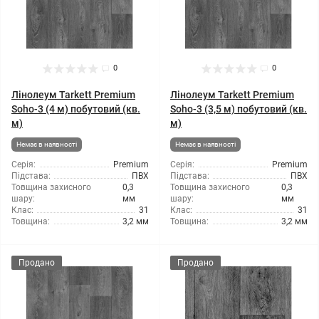
0
0
Лінолеум Tarkett Premium
Лінолеум Tarkett Premium
Soho-3 (4 м) побутовий (кв.
Soho-3 (3,5 м) побутовий (кв.
м)
м)
Немає в наявності
Немає в наявності
Серія:
Premium
Серія:
Premium
Підстава:
ПВХ
Підстава:
ПВХ
Товщина захисного
0,3
Товщина захисного
0,3
шару:
мм
шару:
мм
Клас:
31
Клас:
31
Товщина:
3,2 мм
Товщина:
3,2 мм
Продано
Продано