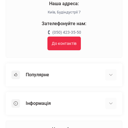
Наша адреса:
Київ, Будіндустрії 7
Зателефонуйте нам:
(050) 423-35-50
До контактів
Популярне
Гіпсокартон
OSB
Інформація
Пінопласт
Пінополістирол
Доставка
Мінеральна вата
Оплата