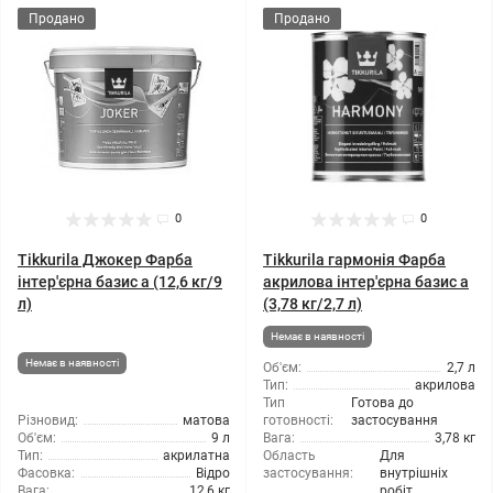
Продано
Продано
0
0
Tikkurila Джокер Фарба
Tikkurila гармонія Фарба
інтер'єрна базис а (12,6 кг/9
акрилова інтер'єрна базис а
л)
(3,78 кг/2,7 л)
Немає в наявності
Немає в наявності
Об'єм:
2,7 л
Тип:
акрилова
Тип
Готова до
Різновид:
матова
готовності:
застосування
Об'єм:
9 л
Вага:
3,78 кг
Тип:
акрилатна
Область
Для
Фасовка:
Відро
застосування:
внутрішніх
Вага:
12,6 кг
робіт