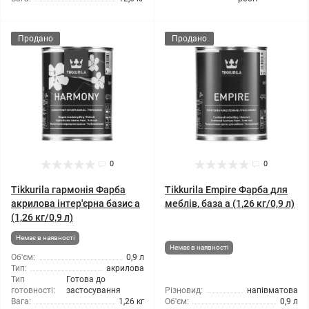
Продано
Продано
0
0
Tikkurila гармонія Фарба
Tikkurila Empire Фарба для
акрилова інтер'єрна базис а
меблів, база а (1,26 кг/0,9 л)
(1,26 кг/0,9 л)
Немає в наявності
Немає в наявності
Об'єм:
0,9 л
Тип:
акрилова
Тип
Готова до
готовності:
застосування
Різновид:
напівматова
Вага:
1,26 кг
Об'єм:
0,9 л