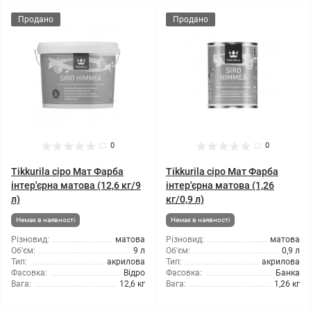
Продано
Продано
0
0
Tikkurila сіро Мат Фарба
Tikkurila сіро Мат Фарба
інтер'єрна матова (12,6 кг/9
інтер'єрна матова (1,26
л)
кг/0,9 л)
Немає в наявності
Немає в наявності
Різновид:
матова
Різновид:
матова
Об'єм:
9 л
Об'єм:
0,9 л
Тип:
акрилова
Тип:
акрилова
Фасовка:
Відро
Фасовка:
Банка
Вага:
12,6 кг
Вага:
1,26 кг