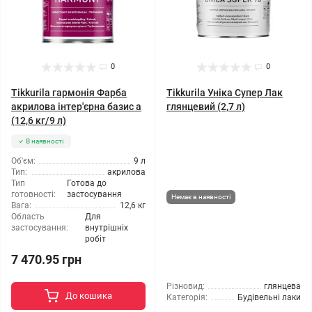
0
0
Tikkurila гармонія Фарба
Tikkurila Уніка Супер Лак
акрилова інтер'єрна базис а
глянцевий (2,7 л)
(12,6 кг/9 л)
В наявності
Об'єм:
9 л
Тип:
акрилова
Тип
Готова до
готовності:
застосування
Немає в наявності
Вага:
12,6 кг
Область
Для
застосування:
внутрішніх
робіт
7 470.95 грн
Різновид:
глянцева
До кошика
Категорія:
Будівельні лаки