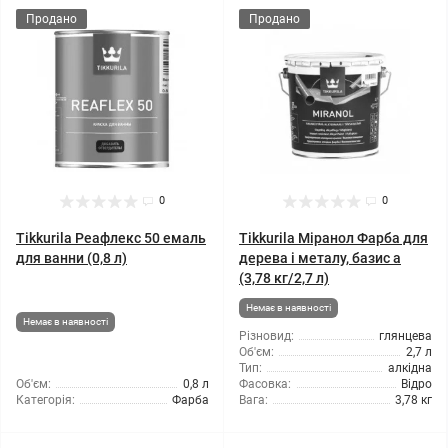
Продано
Продано
0
0
Tikkurila Реафлекс 50 емаль
Tikkurila Міранол Фарба для
для ванни (0,8 л)
дерева і металу, базис а
(3,78 кг/2,7 л)
Немає в наявності
Немає в наявності
Різновид:
глянцева
Об'єм:
2,7 л
Тип:
алкідна
Об'єм:
0,8 л
Фасовка:
Відро
Категорія:
Фарба
Вага:
3,78 кг