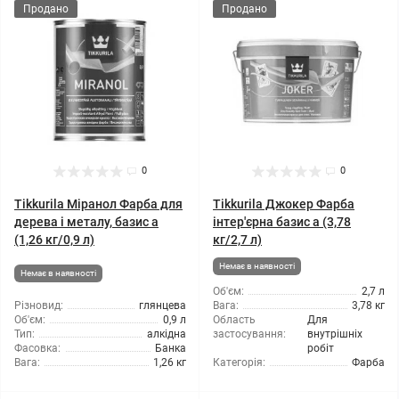
Продано
Продано
0
0
Tikkurila Міранол Фарба для
Tikkurila Джокер Фарба
дерева і металу, базис а
інтер'єрна базис а (3,78
(1,26 кг/0,9 л)
кг/2,7 л)
Немає в наявності
Немає в наявності
Об'єм:
2,7 л
Різновид:
глянцева
Вага:
3,78 кг
Об'єм:
0,9 л
Область
Для
Тип:
алкідна
застосування:
внутрішніх
Фасовка:
Банка
робіт
Вага:
1,26 кг
Категорія:
Фарба