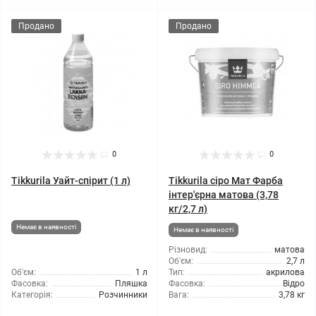
Продано
Продано
0
0
Tikkurila Уайт-спірит (1 л)
Tikkurila сіро Мат Фарба
інтер'єрна матова (3,78
кг/2,7 л)
Немає в наявності
Немає в наявності
Різновид:
матова
Об'єм:
2,7 л
Об'єм:
1 л
Тип:
акрилова
Фасовка:
Пляшка
Фасовка:
Відро
Категорія:
Розчинники
Вага:
3,78 кг