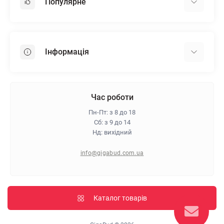
Популярне
Гіпсокартон
OSB
Інформація
Пінопласт
Пінополістирол
Доставка
Мінеральна вата
Оплата
Час роботи
Клей для плитки
Контакти
Пн-Пт: з 8 до 18
Гарантія та повернення
Сб: з 9 до 14
Нд: вихідний
Про магазин
Політика конфіденційності
info@gigabud.com.ua
Відгуки
Блог
Карта сайту
Каталог товарів
Виробники