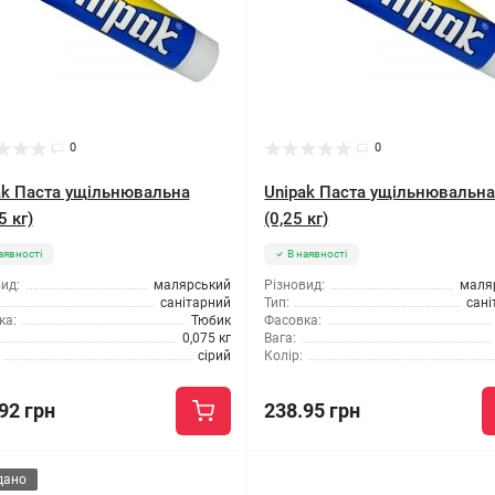
0
0
ak Паста ущільнювальна
Unipak Паста ущільнювальн
5 кг)
(0,25 кг)
аявності
В наявності
ид:
малярський
Різновид:
маля
санітарний
Тип:
сані
ка:
Тюбик
Фасовка:
0,075 кг
Вага:
сірий
Колір:
92 грн
238.95 грн
дано