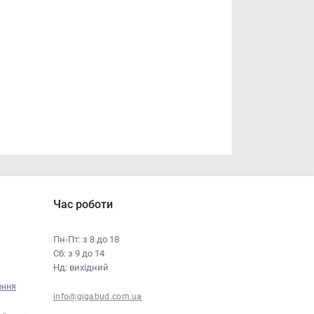
Час роботи
Пн-Пт: з 8 до 18
Сб: з 9 до 14
Нд: вихідний
ення
info@gigabud.com.ua