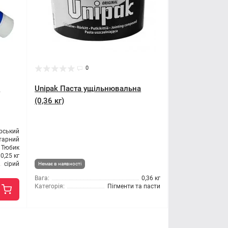
0
а
Unipak Паста ущільнювальна
(0,36 кг)
рський
тарний
Тюбик
0,25 кг
сірий
Немає в наявності
Вага:
0,36 кг
Категорія:
Пігменти та пасти