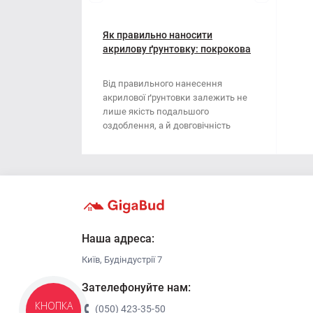
Мотузки
Віник
Наждачний папір
Як правильно наносити
Викрутка
акрилову ґрунтовку: покрокова
інструкція
Сітка абразивна
Граблі
Від правильного нанесення
акрилової ґрунтовки залежить не
Стрічка
Губки для шліфування
лише якість подальшого
оздоблення, а й довговічність
Хрестики для плитки
Зубило
поверхні. Ця стаття..
Кельма
Кліщі
Ключі
Наша адреса:
Київ, Будіндустрії 7
Коронки
Зателефонуйте нам:
Лопата
(050) 423-35-50
КНОПКА