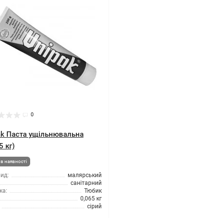
0
ak Паста ущільнювальна
5 кг)
в наявності
ид:
малярський
санітарний
ка:
Тюбик
0,065 кг
сірий