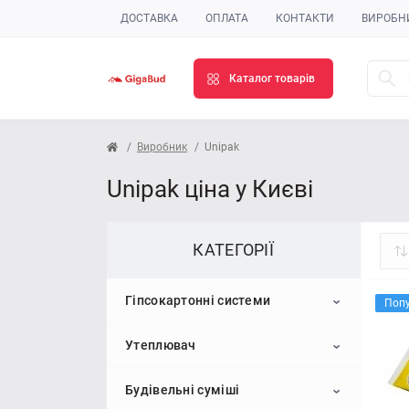
ДОСТАВКА
ОПЛАТА
КОНТАКТИ
ВИРОБН
Каталог товарів
Виробник
Unipak
Unipak ціна у Києві
КАТЕГОРІЇ
Гіпсокартонні системи
Поп
Утеплювач
Гіпсокартон
Будівельні суміші
Профіль для гіпсокартону
Пінопласт
Стельовий гіпсокартон