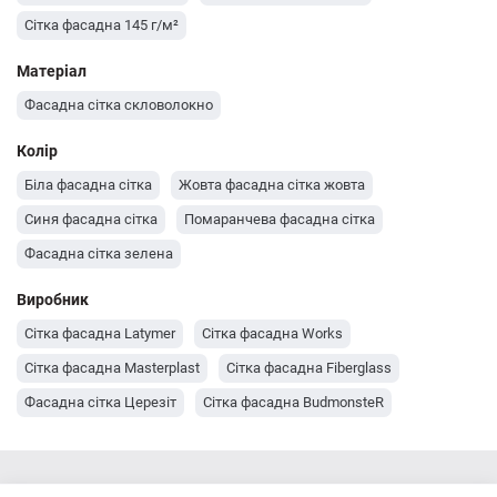
Сітка фасадна 145 г/м²
Матеріал
Фасадна сітка скловолокно
Колір
Біла фасадна сітка
Жовта фасадна сітка жовта
Синя фасадна сітка
Помаранчева фасадна сітка
Фасадна сітка зелена
Виробник
Сітка фасадна Latymer
Сітка фасадна Works
Сітка фасадна Masterplast
Сітка фасадна Fiberglass
Фасадна сітка Церезіт
Сітка фасадна BudmonsteR