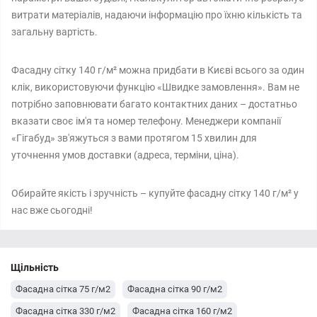
витрати матеріалів, надаючи інформацію про їхню кількість та
загальну вартість.
Фасадну сітку 140 г/м² можна придбати в Києві всього за один
клік, використовуючи функцію «Швидке замовлення». Вам не
потрібно заповнювати багато контактних даних – достатньо
вказати своє ім'я та номер телефону. Менеджери компанії
«Гігабуд» зв'яжуться з вами протягом 15 хвилин для
уточнення умов доставки (адреса, терміни, ціна).
Обирайте якість і зручність – купуйте фасадну сітку 140 г/м² у
нас вже сьогодні!
Щільність
Фасадна сітка 75 г/м2
Фасадна сітка 90 г/м2
Фасадна сітка 330 г/м2
Фасадна сітка 160 г/м2