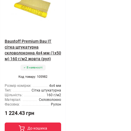
Baustoff Premium Bau IT
сітка штукатурна
скловолоконна 4x4 мм (1x50
м) 160 г/м2 жовта (рул)
В наявності
Код товару: 105982
Розмір комірки:
4x4 мм
Тип:
Сітка штукатурна
Щільність:
160 г/м2
Матеріал:
Скловолокно
Фасовка:
Рулон
1 224.43 грн
До кошика