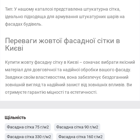
Тип: У нашому каталозі представлена штукатурна сітка,
ідеально підходяща для армування штукатурних шарів на
фасадах будівель.
Переваги жовтої фасадної сітки в
Києві
Купити жовту фасадну сітку в Києві – означає вибрати якісний
матеріал для довговічної та надійної обробки вашого фасаду.
Завдяки своїм властивостям, вона забезпечує бездоганний
зовнішній вигляд та надійний захист від зовнішніх впливів. Ви
отримуєте гарантію міцності та естетичності.
Щільність
Фасадна сітка 75 г/м2
Фасадна сітка 90 г/м2
Фасадна сітка 330 г/м2
Фасадна сітка 160 г/м2