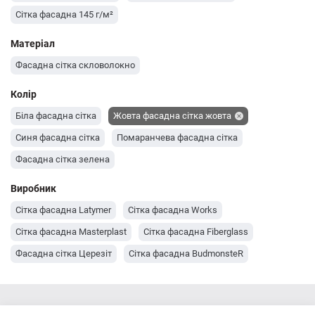
Сітка фасадна 145 г/м²
Матеріал
Фасадна сітка скловолокно
Колір
Біла фасадна сітка
Жовта фасадна сітка жовта
Синя фасадна сітка
Помаранчева фасадна сітка
Фасадна сітка зелена
Виробник
Сітка фасадна Latymer
Сітка фасадна Works
Сітка фасадна Masterplast
Сітка фасадна Fiberglass
Фасадна сітка Церезіт
Сітка фасадна BudmonsteR