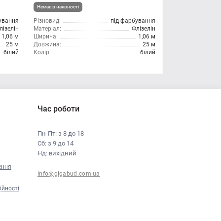
Немає в наявності
ування
Різновид:
під фарбування
лізелін
Матеріал:
Флізелін
1,06 м
Ширина:
1,06 м
25 м
Довжина:
25 м
білий
Колір:
білий
Час роботи
Пн-Пт: з 8 до 18
Сб: з 9 до 14
Нд: вихідний
ення
info@gigabud.com.ua
ійності