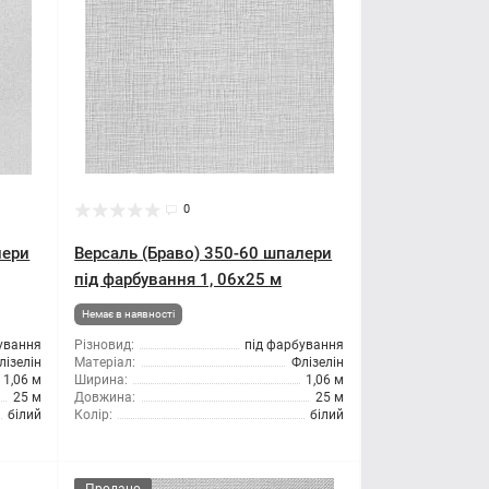
0
лери
Версаль (Браво) 350-60 шпалери
під фарбування 1, 06x25 м
Немає в наявності
ування
Різновид:
під фарбування
лізелін
Матеріал:
Флізелін
1,06 м
Ширина:
1,06 м
25 м
Довжина:
25 м
білий
Колір:
білий