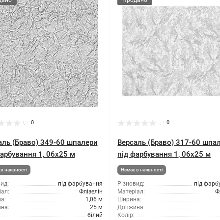
дано
Продано
0
0
аль (Браво) 349-60 шпалери
Версаль (Браво) 317-60 шпа
фарбування 1, 06x25 м
під фарбування 1, 06x25 м
в наявності
Немає в наявності
ид:
під фарбування
Різновид:
під фарб
ал:
Флізелін
Матеріал:
Ф
а:
1,06 м
Ширина:
на:
25 м
Довжина:
білий
Колір: