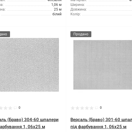
ал:
Флізелін
Матеріал:
Ф
а:
1,06 м
Ширина:
на:
25 м
Довжина:
білий
Колір:
дано
Продано
0
0
аль (Браво) 304-60 шпалери
Версаль (Браво) 301-60 шпа
фарбування 1, 06x25 м
під фарбування 1, 06x25 м