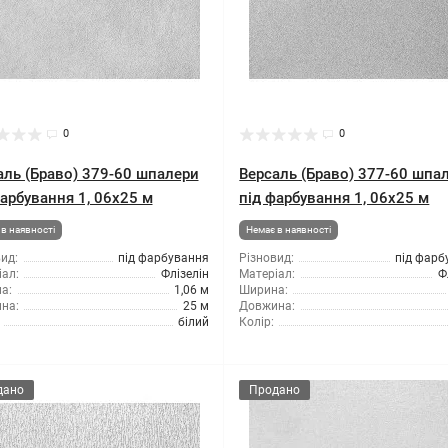
0
0
аль (Браво) 379-60 шпалери
Версаль (Браво) 377-60 шпа
фарбування 1, 06x25 м
під фарбування 1, 06x25 м
в наявності
Немає в наявності
ид:
під фарбування
Різновид:
під фарб
ал:
Флізелін
Матеріал:
Ф
а:
1,06 м
Ширина:
на:
25 м
Довжина:
білий
Колір:
дано
Продано