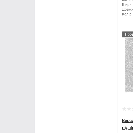
Матері
Ширин
Довжи
Мітла
Колір:
Молоток
Про
Монтажні пістолети
Ніж і леза
Напилки
Ножиці по металу
Обценьки
Пили і ножівки
Верс
Плоскогубці
під 