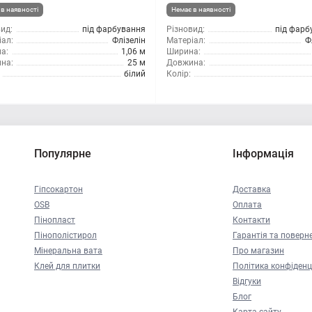
в наявності
Немає в наявності
ид:
під фарбування
Різновид:
під фарб
ал:
Флізелін
Матеріал:
Ф
а:
1,06 м
Ширина:
на:
25 м
Довжина:
білий
Колір:
Популярне
Інформація
Гіпсокартон
Доставка
OSB
Оплата
Пінопласт
Контакти
Пінополістирол
Гарантія та поверн
Мінеральна вата
Про магазин
Клей для плитки
Політика конфіденц
Відгуки
Блог