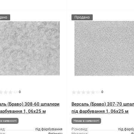
дано
Продано
0
0
аль (Браво) 308-60 шпалери
Версаль (Браво) 307-70 шпа
фарбування 1, 06x25 м
під фарбування 1, 06x25 м
в наявності
Немає в наявності
ид:
під фарбування
Різновид:
під фарб