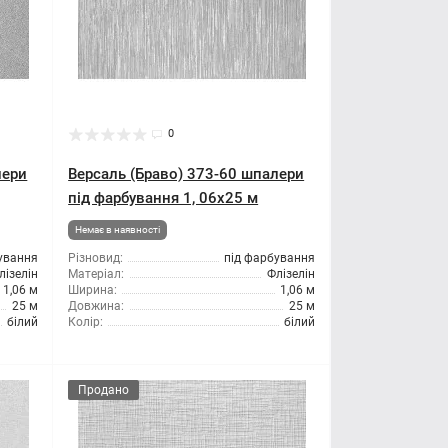
0
лери
Версаль (Браво) 373-60 шпалери
під фарбування 1, 06x25 м
Немає в наявності
ування
Різновид:
під фарбування
лізелін
Матеріал:
Флізелін
1,06 м
Ширина:
1,06 м
25 м
Довжина:
25 м
білий
Колір:
білий
Продано