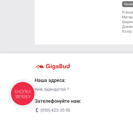
Немає 
Правило будівельне
Різнов
Матері
Рубанок
Ширин
Довжи
Колір:
Секатори
Сокира
Стамеска
Струбцина
Наша адреса:
Київ, Будіндустрії 7
Терка будівельна
Зателефонуйте нам:
Шпатель
(050) 423-35-50
Щітка по металу