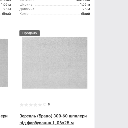
лізелін
Матеріал:
Флізелін
1,06 м
Ширина:
1,06 м
25 м
Довжина:
25 м
білий
Колір:
білий
Продано
0
лери
Версаль (Браво) 300-60 шпалери
під фарбування 1, 06x25 м