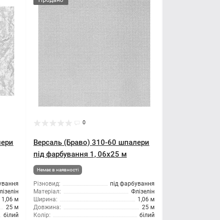
Продано
0
лери
Версаль (Браво) 310-60 шпалери
під фарбування 1, 06x25 м
Немає в наявності
ування
Різновид:
під фарбування
лізелін
Матеріал:
Флізелін
1,06 м
Ширина:
1,06 м
25 м
Довжина:
25 м
білий
Колір:
білий