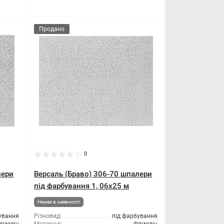
Продано
0
лери
Версаль (Браво) 306-70 шпалери
під фарбування 1, 06x25 м
Немає в наявності
ування
Різновид:
під фарбування