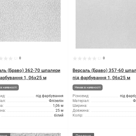
0
0
аль (Браво) 362-70 шпалери
Версаль (Браво) 357-60 шпа
фарбування 1, 06x25 м
під фарбування 1, 06x25 м
в наявності
Немає в наявності
ид:
під фарбування
Різновид:
під фарб
ал:
Флізелін
Матеріал:
Ф
а:
1,06 м
Ширина:
на:
25 м
Довжина:
білий
Колір: