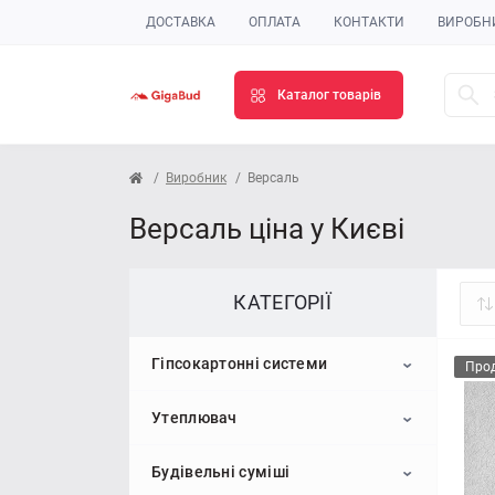
ДОСТАВКА
ОПЛАТА
КОНТАКТИ
ВИРОБН
Каталог товарів
Виробник
Версаль
Версаль ціна у Києві
КАТЕГОРІЇ
Гіпсокартонні системи
Про
Утеплювач
Гіпсокартон
Будівельні суміші
Профіль для гіпсокартону
Пінопласт
Стельовий гіпсокартон