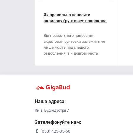
Мотузки
Віник
Наждачний папір
Як правильно наносити
Викрутка
акрилову ґрунтовку: покрокова
інструкція
Сітка абразивна
Граблі
Від правильного нанесення
акрилової ґрунтовки залежить не
Стрічка
Губки для шліфування
лише якість подальшого
оздоблення, а й довговічність
Хрестики для плитки
Зубило
поверхні. Ця стаття..
Кельма
Кліщі
Ключі
Наша адреса:
Київ, Будіндустрії 7
Коронки
Зателефонуйте нам:
Лопата
(050) 423-35-50