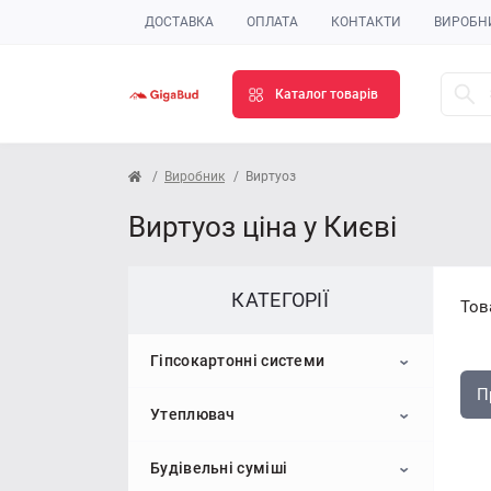
ДОСТАВКА
ОПЛАТА
КОНТАКТИ
ВИРОБН
Каталог товарів
Виробник
Виртуоз
Виртуоз ціна у Києві
КАТЕГОРІЇ
Тов
Гіпсокартонні системи
П
Утеплювач
Гіпсокартон
Будівельні суміші
Профіль для гіпсокартону
Пінопласт
Стельовий гіпсокартон