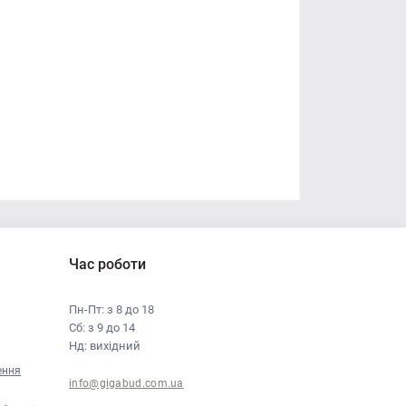
Час роботи
Пн-Пт: з 8 до 18
Сб: з 9 до 14
Нд: вихідний
ення
info@gigabud.com.ua