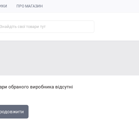
ИКИ
ПРО МАГАЗИН
ари обраного виробника відсутні
родовжити