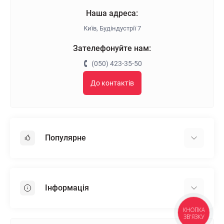
Наша адреса:
Київ, Будіндустрії 7
Зателефонуйте нам:
(050) 423-35-50
До контактів
Популярне
Гіпсокартон
OSB
Інформація
Пінопласт
Пінополістирол
КНОПКА
Доставка
ЗВ'ЯЗКУ
Мінеральна вата