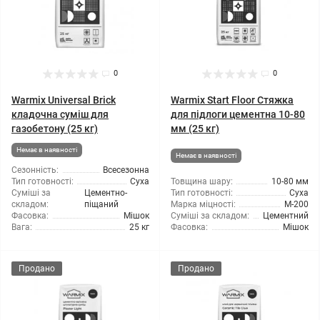
0
0
Warmix Universal Brick
Warmix Start Floor Стяжка
кладочна суміш для
для підлоги цементна 10-80
газобетону (25 кг)
мм (25 кг)
Немає в наявності
Немає в наявності
Сезонність:
Всесезонна
Тип готовності:
Суха
Товщина шару:
10-80 мм
Суміші за
Цементно-
Тип готовності:
Суха
складом:
піщаний
Марка міцності:
М-200
Фасовка:
Мішок
Суміші за складом:
Цементний
Вага:
25 кг
Фасовка:
Мішок
Продано
Продано