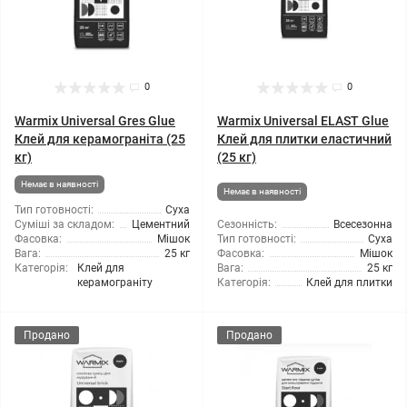
0
0
Warmix Universal Gres Glue
Warmix Universal ELAST Glue
Клей для керамограніта (25
Клей для плитки еластичний
кг)
(25 кг)
Немає в наявності
Немає в наявності
Тип готовності:
Суха
Суміші за складом:
Цементний
Сезонність:
Всесезонна
Фасовка:
Мішок
Тип готовності:
Суха
Вага:
25 кг
Фасовка:
Мішок
Категорія:
Клей для
Вага:
25 кг
керамограніту
Категорія:
Клей для плитки
Продано
Продано