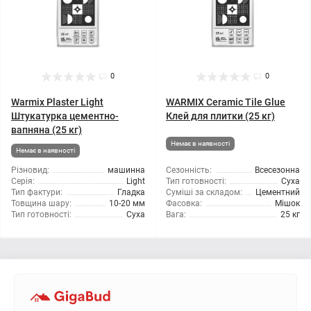
0
0
Warmix Plaster Light
WARMIX Ceramic Tile Glue
Штукатурка цементно-
Клей для плитки (25 кг)
вапняна (25 кг)
Немає в наявності
Немає в наявності
Різновид:
машинна
Сезонність:
Всесезонна
Серія:
Light
Тип готовності:
Суха
Тип фактури:
Гладка
Суміші за складом:
Цементний
Товщина шару:
10-20 мм
Фасовка:
Мішок
Тип готовності:
Суха
Вага:
25 кг