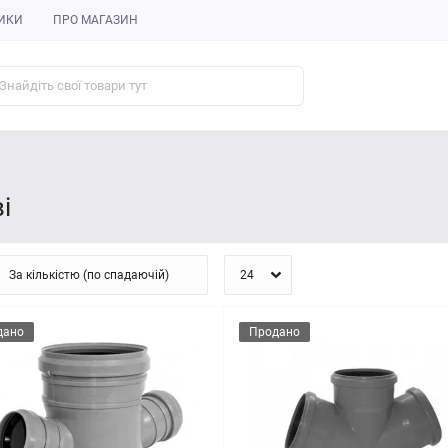
ИКИ
ПРО МАГАЗИН
і
дано
Продано