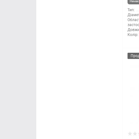
Немає 
Тип:
Мітла
Діамет
Облас
засто
Молоток
Довжи
Колір:
Монтажні пістолети
Ніж і леза
Про
Напилки
Ножиці по металу
Обценьки
Пили і ножівки
Плоскогубці