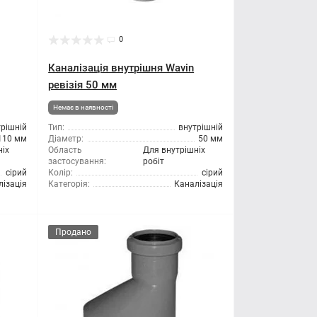
0
Каналізація внутрішня Wavin
ревізія 50 мм
Немає в наявності
трішній
Тип:
внутрішній
110 мм
Діаметр:
50 мм
ніх
Область
Для внутрішніх
застосування:
робіт
сірий
Колір:
сірий
лізація
Категорія:
Каналізація
Продано