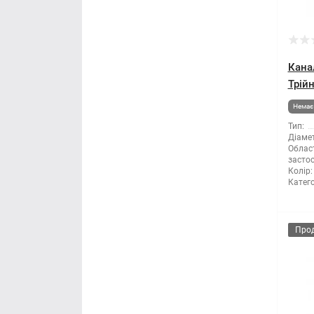
Кана
Трій
Немає 
Тип:
Діамет
Облас
засто
Колір:
Катего
Про