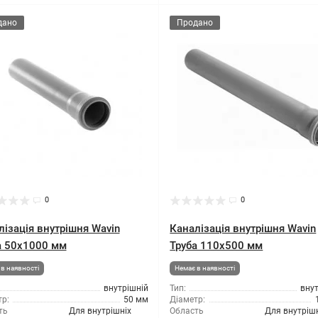
дано
Продано
0
0
лізація внутрішня Wavin
Каналізація внутрішня Wavin
а 50x1000 мм
Труба 110x500 мм
в наявності
Немає в наявності
внутрішній
Тип:
вну
р:
50 мм
Діаметр:
ть
Для внутрішніх
Область
Для внутріш