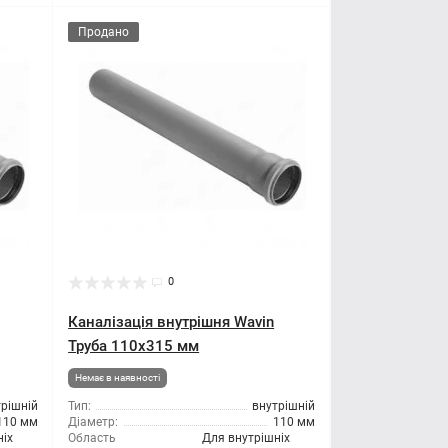
Продано
0
Каналізація внутрішня Wavin
Труба 110x315 мм
Немає в наявності
трішній
Тип:
внутрішній
110 мм
Діаметр:
110 мм
ніх
Область
Для внутрішніх