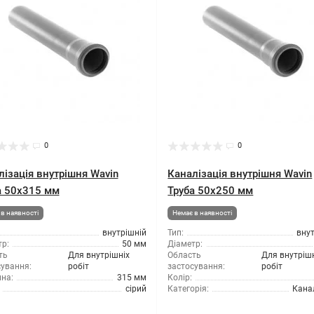
0
0
лізація внутрішня Wavin
Каналізація внутрішня Wavin
а 50x315 мм
Труба 50x250 мм
в наявності
Немає в наявності
внутрішній
Тип:
вну
р:
50 мм
Діаметр:
ть
Для внутрішніх
Область
Для внутріш
сування:
робіт
застосування:
робіт
на:
315 мм
Колір:
сірий
Категорія:
Кана