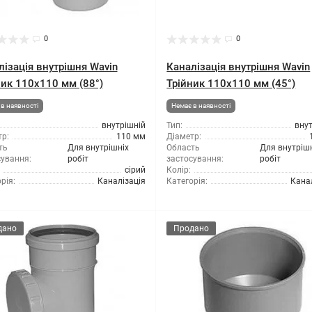
0
0
лізація внутрішня Wavin
Каналізація внутрішня Wavin
ник 110x110 мм (88°)
Трійник 110x110 мм (45°)
в наявності
Немає в наявності
внутрішній
Тип:
вну
р:
110 мм
Діаметр:
ть
Для внутрішніх
Область
Для внутріш
сування:
робіт
застосування:
робіт
сірий
Колір:
рія:
Каналізація
Категорія:
Кана
дано
Продано