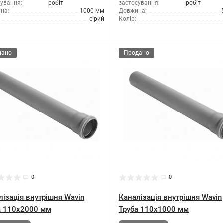
сування:
робіт
застосування:
робіт
на:
1000 мм
Довжина:
сірий
Колір:
дано
Продано
0
0
лізація внутрішня Wavin
Каналізація внутрішня Wavin
а 110x2000 мм
Труба 110x1000 мм