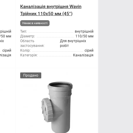
Каналізація внутрішня Wavin
Трійник 110x50 мм (45°)
Немає в наявності
трішній
Тип:
внутрішній
/50 мм
Діаметр:
110/50 мм
ніх
Область
Для внутрішніх
застосування:
робіт
сірий
Колір:
сірий
лізація
Категорія:
Каналізація
Продано