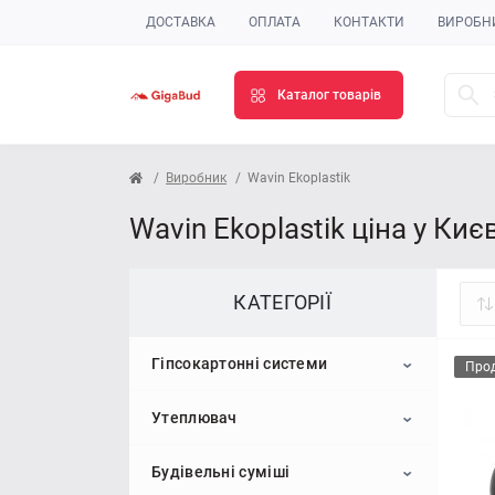
ДОСТАВКА
ОПЛАТА
КОНТАКТИ
ВИРОБН
Каталог товарів
Виробник
Wavin Ekoplastik
Wavin Ekoplastik ціна у Києв
КАТЕГОРІЇ
Гіпсокартонні системи
Про
Утеплювач
Гіпсокартон
Будівельні суміші
Профіль для гіпсокартону
Пінопласт
Стельовий гіпсокартон