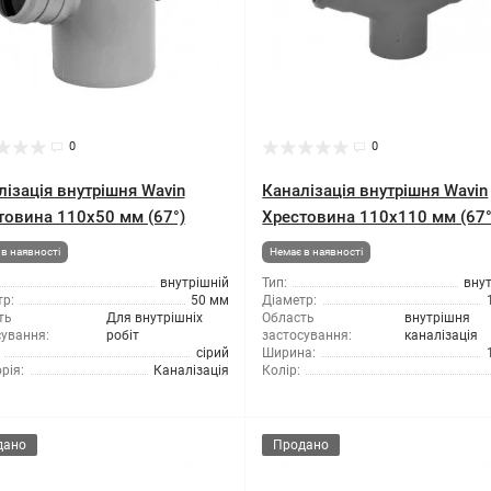
0
0
лізація внутрішня Wavin
Каналізація внутрішня Wavin
товина 110x50 мм (67°)
Хрестовина 110x110 мм (67°
в наявності
Немає в наявності
внутрішній
Тип:
вну
р:
50 мм
Діаметр:
ть
Для внутрішніх
Область
внутрішня
сування:
робіт
застосування:
каналізація
сірий
Ширина:
рія:
Каналізація
Колір:
дано
Продано