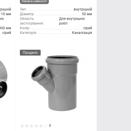
Немає в наявності
трішній
Тип:
внутрішній
110 мм
Діаметр:
50 мм
ніх
Область
Для внутрішніх
застосування:
робіт
000 мм
Колір:
сірий
сірий
Категорія:
Каналізація
Продано
0