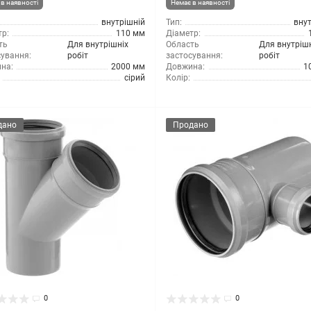
в наявності
Немає в наявності
внутрішній
Тип:
вну
р:
110 мм
Діаметр:
ть
Для внутрішніх
Область
Для внутріш
сування:
робіт
застосування:
робіт
на:
2000 мм
Довжина:
1
сірий
Колір:
дано
Продано
0
0