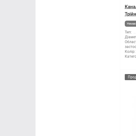
Правило будівельне
Кана
Трій
Рубанок
Немає 
Тип:
Секатори
Діамет
Облас
засто
Сокира
Колір:
Катего
Стамеска
Про
Струбцина
Терка будівельна
Шпатель
Щітка по металу