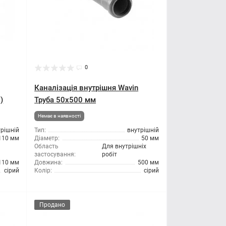
0
Каналізація внутрішня Wavin
)
Труба 50x500 мм
Немає в наявності
трішній
Тип:
внутрішній
110 мм
Діаметр:
50 мм
Область
Для внутрішніх
застосування:
робіт
110 мм
Довжина:
500 мм
сірий
Колір:
сірий
Продано