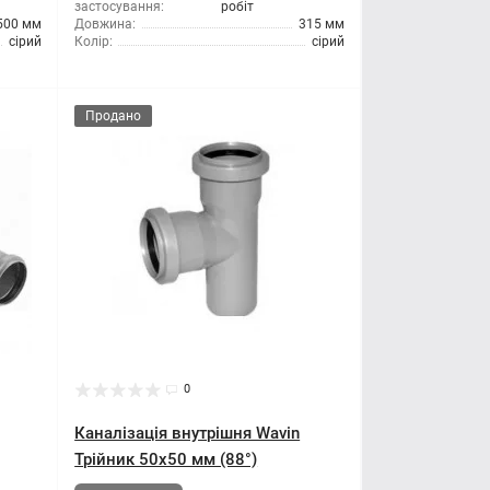
застосування:
робіт
500 мм
Довжина:
315 мм
сірий
Колір:
сірий
Продано
0
Каналізація внутрішня Wavin
Трійник 50x50 мм (88°)