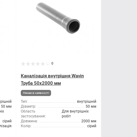
0
Каналізація внутрішня Wavin
Труба 50x2000 мм
Немає в наявності
трішній
Тип:
внутрішній
50 мм
Діаметр:
50 мм
ніх
Область
Для внутрішніх
застосування:
робіт
сірий
Довжина:
2000 мм
лізація
Колір:
сірий