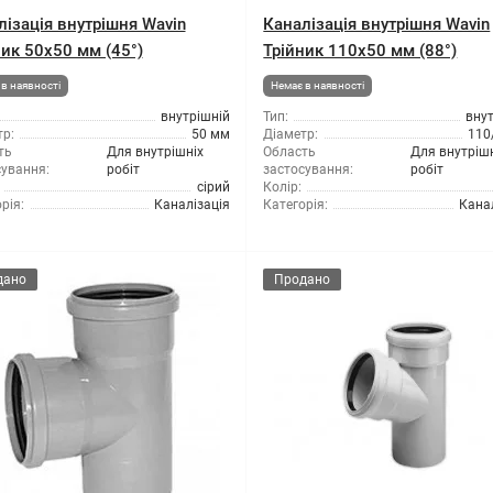
лізація внутрішня Wavin
Каналізація внутрішня Wavin
ник 50x50 мм (45°)
Трійник 110x50 мм (88°)
в наявності
Немає в наявності
внутрішній
Тип:
вну
р:
50 мм
Діаметр:
110
ть
Для внутрішніх
Область
Для внутріш
сування:
робіт
застосування:
робіт
сірий
Колір:
рія:
Каналізація
Категорія:
Кана
дано
Продано