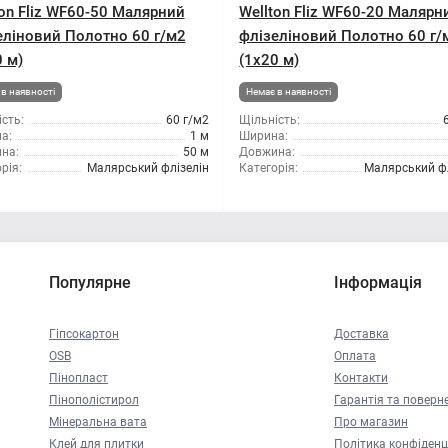
ton Fliz WF60-50 Малярний
Wellton Fliz WF60-20 Малярн
еліновий Полотно 60 г/м2
флізеліновий Полотно 60 г/
 м)
(1x20 м)
в наявності
Немає в наявності
сть:
60 г/м2
Щільність:
а:
1 м
Ширина:
на:
50 м
Довжина:
рія:
Малярський флізелін
Категорія:
Малярський фл
Популярне
Інформація
Гіпсокартон
Доставка
OSB
Оплата
Пінопласт
Контакти
Пінополістирол
Гарантія та поверн
Мінеральна вата
Про магазин
Клей для плитки
Політика конфіденц