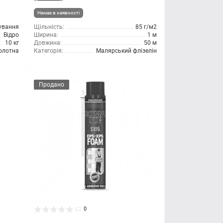
Немає в наявності
сування
Щільність:
85 г/м2
Відро
Ширина:
1 м
10 кг
Довжина:
50 м
олотна
Категорія:
Малярський флізелін
Продано
0