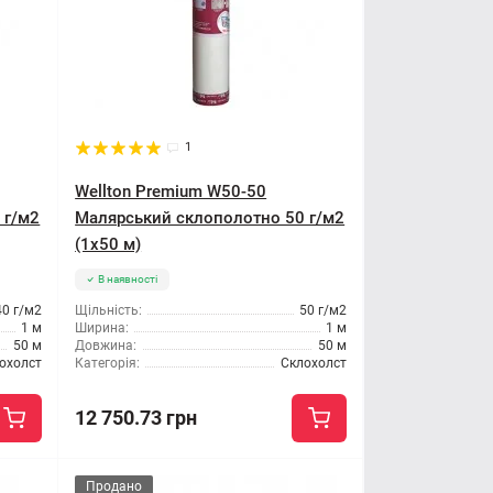
1
Wellton Premium W50-50
 г/м2
Малярський склополотно 50 г/м2
(1x50 м)
В наявності
40 г/м2
Щільність:
50 г/м2
1 м
Ширина:
1 м
50 м
Довжина:
50 м
охолст
Категорія:
Склохолст
12 750.73 грн
Продано