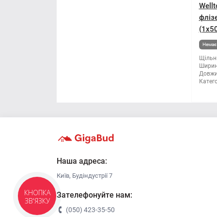
Well
Мітла
фліз
(1x50
Молоток
Немає 
Щільні
Монтажні пістолети
Ширин
Довжи
Катего
Ніж і леза
Напилки
Ножиці по металу
Обценьки
Наша адреса:
Київ, Будіндустрії 7
Пили і ножівки
Зателефонуйте нам:
КНОПКА
ЗВ'ЯЗКУ
Плоскогубці
(050) 423-35-50