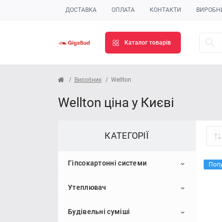
ДОСТАВКА
ОПЛАТА
КОНТАКТИ
ВИРОБН
Каталог товарів
Виробник
Wellton
Wellton ціна у Києві
КАТЕГОРІЇ
Гіпсокартонні системи
Поп
Утеплювач
Гіпсокартон
Будівельні суміші
Профіль для гіпсокартону
Пінопласт
Стельовий гіпсокартон