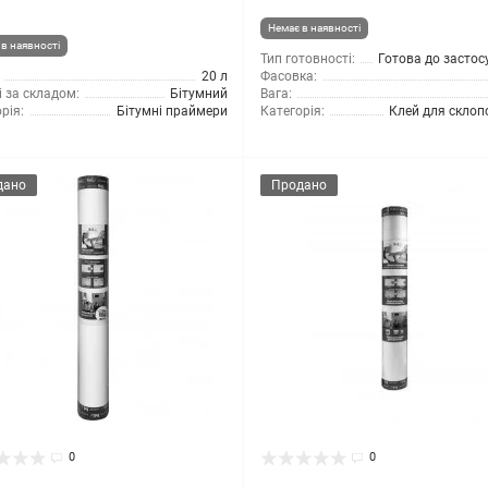
Немає в наявності
в наявності
Тип готовності:
Готова до засто
20 л
Фасовка:
 за складом:
Бітумний
Вага:
рія:
Бітумні праймери
Категорія:
Клей для склоп
дано
Продано
0
0