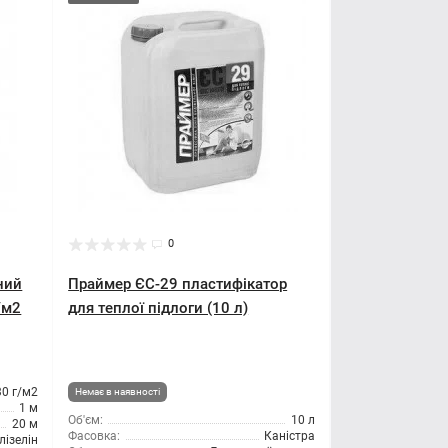
0
ний
Праймер ЄС-29 пластифікатор
/м2
для теплої підлоги (10 л)
30 г/м2
Немає в наявності
1 м
Об'єм:
10 л
20 м
Фасовка:
Каністра
ізелін