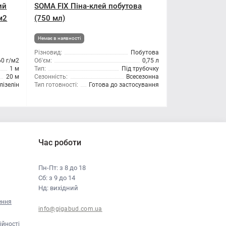
ий
SOMA FIX Піна-клей побутова
м2
(750 мл)
Немає в наявності
Різновид:
Побутова
60 г/м2
Об'єм:
0,75 л
1 м
Тип:
Під трубочку
20 м
Сезонність:
Всесезонна
ізелін
Тип готовності:
Готова до застосування
Час роботи
Пн-Пт: з 8 до 18
Сб: з 9 до 14
Нд: вихідний
ення
info@gigabud.com.ua
ійності