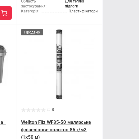
Область
Для теплої
застосування:
підлоги
Категорія:
Пластифікатори
Продано
0
а і
Wellton Fliz WF85-50 малярське
флізелінове полотно 85 г/м2
(1x50 м)