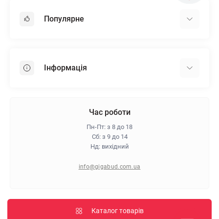
Популярне
Гіпсокартон
OSB
Інформація
Пінопласт
Пінополістирол
Доставка
Мінеральна вата
Оплата
Час роботи
Клей для плитки
Контакти
Пн-Пт: з 8 до 18
Гарантія та повернення
Сб: з 9 до 14
Нд: вихідний
Про магазин
Політика конфіденційності
info@gigabud.com.ua
Відгуки
Блог
Карта сайту
Каталог товарів
Виробники