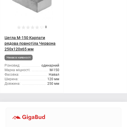
0
Цегла М-150 Карпати
рядова повнотіла Червона
250х120х65 мм
Немає в наявності
Різновид:
одинарний
Марка міцності:
М-150
Фасовка:
Навал
Ширина:
120 мм
Довжина:
250 мм