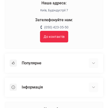
Наша адреса:
Київ, Будіндустрії 7
Зателефонуйте нам:
(050) 423-35-50
До контактів
Популярне
Гіпсокартон
OSB
Інформація
Пінопласт
Пінополістирол
Доставка
Мінеральна вата
Оплата