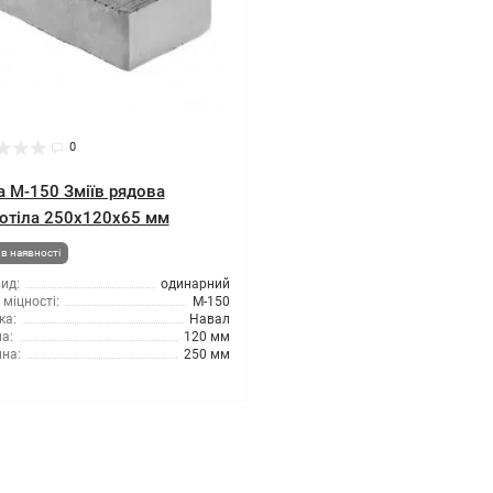
0
а М-150 Зміїв рядова
отіла 250х120х65 мм
в наявності
ид:
одинарний
міцності:
М-150
ка:
Навал
а:
120 мм
на:
250 мм