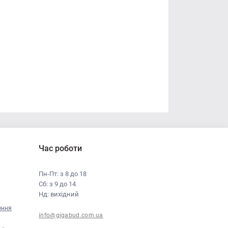
Час роботи
Пн-Пт: з 8 до 18
Сб: з 9 до 14
Нд: вихідний
ення
info@gigabud.com.ua