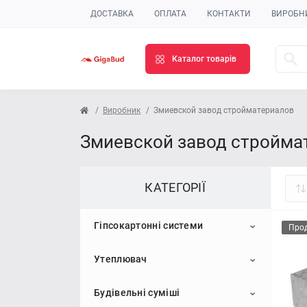
ДОСТАВКА
ОПЛАТА
КОНТАКТИ
ВИРОБН
Каталог товарів
Виробник
Змиевской завод стройматериалов
Змиевской завод строймат
КАТЕГОРІЇ
Гіпсокартонні системи
Про
Утеплювач
Гіпсокартон
Будівельні суміші
Профіль для гіпсокартону
Пінопласт
Стельовий гіпсокартон