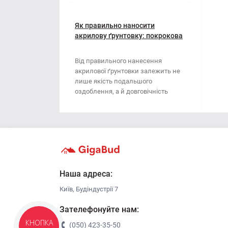
Мотузки
Віник
Наждачний папір
Як правильно наносити
Викрутка
акрилову ґрунтовку: покрокова
інструкція
Сітка абразивна
Граблі
Від правильного нанесення
акрилової ґрунтовки залежить не
Стрічка
Губки для шліфування
лише якість подальшого
оздоблення, а й довговічність
Хрестики для плитки
Зубило
поверхні. Ця стаття..
Кельма
Кліщі
Ключі
Наша адреса:
Київ, Будіндустрії 7
Коронки
Зателефонуйте нам:
Лопата
КНОПКА
(050) 423-35-50