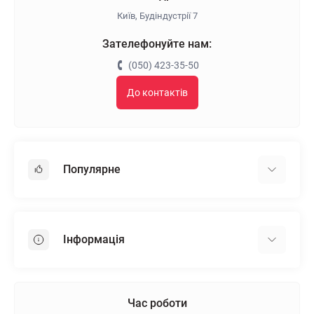
Київ, Будіндустрії 7
Зателефонуйте нам:
(050) 423-35-50
До контактів
Популярне
Гіпсокартон
OSB
Інформація
Пінопласт
Пінополістирол
Доставка
Мінеральна вата
Оплата
Час роботи
Клей для плитки