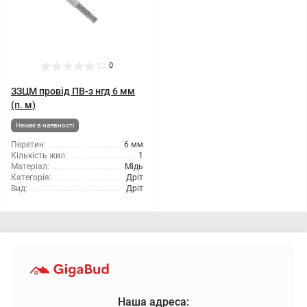
0
ЗЗЦМ провід ПВ-з нгд 6 мм
(п. м)
Немає в наявності
Перетин:
6 мм
Кількість жил:
1
Матеріал:
Мідь
Категорія:
Дріт
Вид:
Дріт
Наша адреса: