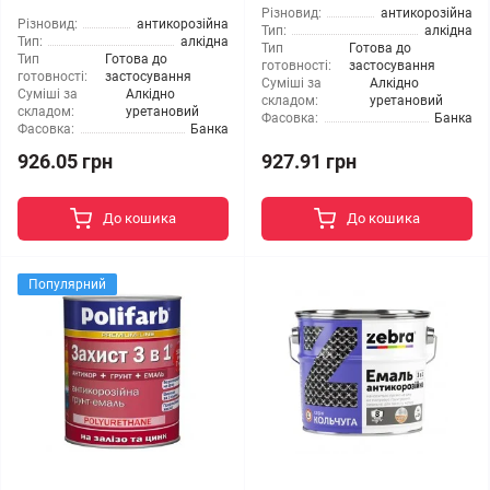
Різновид:
антикорозійна
Різновид:
антикорозійна
Тип:
алкідна
Тип:
алкідна
Тип
Готова до
Тип
Готова до
готовності:
застосування
готовності:
застосування
Суміші за
Алкідно
Суміші за
Алкідно
складом:
уретановий
складом:
уретановий
Фасовка:
Банка
Фасовка:
Банка
926.05 грн
927.91 грн
До кошика
До кошика
Популярний