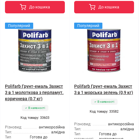
До кошика
До кошика
Популярний
Популярний
Polifarb Грунт-емаль Захист
Polifarb Грунт-емаль Захист
3 в 1 молоткова з перламут.
3 в 1 морська зелень (0,9 кг)
коричнева (0,7 кг)
В наявності
В наявності
Код товару: 33582
Код товару: 33603
Різновид:
антикорозійна
Різновид:
антикорозійна
Тип:
алкідна
Тип:
алкідна
Тип
Готова до
Тип
Готова до