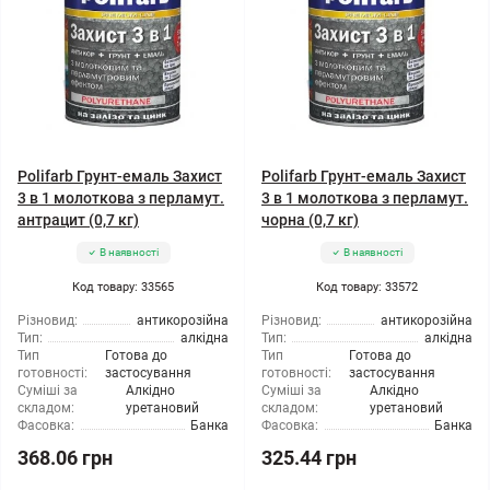
Polifarb Грунт-емаль Захист
Polifarb Грунт-емаль Захист
3 в 1 молоткова з перламут.
3 в 1 молоткова з перламут.
антрацит (0,7 кг)
чорна (0,7 кг)
В наявності
В наявності
Код товару: 33565
Код товару: 33572
Різновид:
антикорозійна
Різновид:
антикорозійна
Тип:
алкідна
Тип:
алкідна
Тип
Готова до
Тип
Готова до
готовності:
застосування
готовності:
застосування
Суміші за
Алкідно
Суміші за
Алкідно
складом:
уретановий
складом:
уретановий
Фасовка:
Банка
Фасовка:
Банка
368.06 грн
325.44 грн