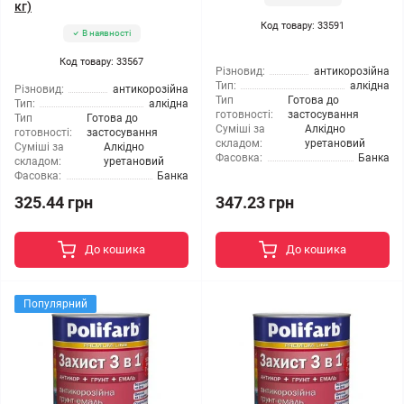
кг)
Код товару: 33591
В наявності
Код товару: 33567
Різновид:
антикорозійна
Тип:
алкідна
Різновид:
антикорозійна
Тип
Готова до
Тип:
алкідна
готовності:
застосування
Тип
Готова до
Суміші за
Алкідно
готовності:
застосування
складом:
уретановий
Суміші за
Алкідно
Фасовка:
Банка
складом:
уретановий
Фасовка:
Банка
325.44 грн
347.23 грн
До кошика
До кошика
Популярний