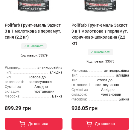
Polifarb Грунт-емаль Захист
Polifarb Грунт-емаль Захист
3 в 1 молоткова з перламут.
3 в 1 молоткова з перламут.
синя (2,2 кг)
коричнево-шоколадна (2,2
кг)
В наявності
В наявності
Код товару: 33579
Код товару: 33575
Різновид:
антикорозійна
Різновид:
антикорозійна
Тип:
алкідна
Тип:
алкідна
Тип
Готова до
Тип
Готова до
готовності:
застосування
готовності:
застосування
Суміші за
Алкідно
Суміші за
Алкідно
складом:
уретановий
складом:
уретановий
Фасовка:
Банка
Фасовка:
Банка
899.29 грн
926.05 грн
До кошика
До кошика