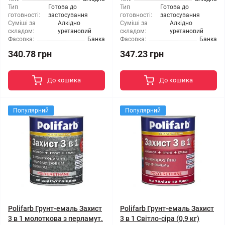
Тип
Готова до
Тип
Готова до
готовності:
застосування
готовності:
застосування
Суміші за
Алкідно
Суміші за
Алкідно
складом:
уретановий
складом:
уретановий
Фасовка:
Банка
Фасовка:
Банка
340.78 грн
347.23 грн
До кошика
До кошика
Популярний
Популярний
Polifarb Грунт-емаль Захист
Polifarb Грунт-емаль Захист
3 в 1 молоткова з перламут.
3 в 1 Світло-сіра (0,9 кг)