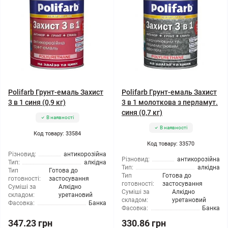
Polifarb Грунт-емаль Захист
Polifarb Грунт-емаль Захист
3 в 1 синя (0,9 кг)
3 в 1 молоткова з перламут.
синя (0,7 кг)
В наявності
В наявності
Код товару: 33584
Код товару: 33570
Різновид:
антикорозійна
Різновид:
антикорозійна
Тип:
алкідна
Тип:
алкідна
Тип
Готова до
Тип
Готова до
готовності:
застосування
готовності:
застосування
Суміші за
Алкідно
Суміші за
Алкідно
складом:
уретановий
складом:
уретановий
Фасовка:
Банка
Фасовка:
Банка
347.23 грн
330.86 грн