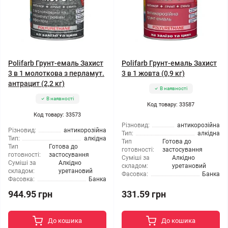
Polifarb Грунт-емаль Захист
Polifarb Грунт-емаль Захист
3 в 1 молоткова з перламут.
3 в 1 жовта (0,9 кг)
антрацит (2,2 кг)
В наявності
В наявності
Код товару: 33587
Код товару: 33573
Різновид:
антикорозійна
Різновид:
антикорозійна
Тип:
алкідна
Тип:
алкідна
Тип
Готова до
Тип
Готова до
готовності:
застосування
готовності:
застосування
Суміші за
Алкідно
Суміші за
Алкідно
складом:
уретановий
складом:
уретановий
Фасовка:
Банка
Фасовка:
Банка
944.95 грн
331.59 грн
До кошика
До кошика