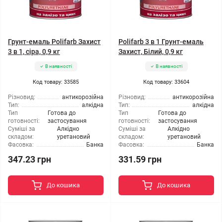
Грунт-емаль Polifarb Захист
Polifarb 3 в 1 Грунт-емаль
3 в 1, сіра, 0,9 кг
Захист, Білий, 0,9 кг
В наявності
В наявності
Код товару: 33585
Код товару: 33604
Різновид:
антикорозійна
Різновид:
антикорозійна
Тип:
алкідна
Тип:
алкідна
Тип
Готова до
Тип
Готова до
готовності:
застосування
готовності:
застосування
Суміші за
Алкідно
Суміші за
Алкідно
складом:
уретановий
складом:
уретановий
Фасовка:
Банка
Фасовка:
Банка
347.23 грн
331.59 грн
До кошика
До кошика