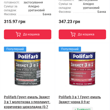
готовності:
застосування
готовності:
застосування
Суміші за
Алкідно
Суміші за
Алкідно
складом:
уретановий
складом:
уретановий
Фасовка:
Банка
Фасовка:
Банка
315.97 грн
347.23 грн
До кошика
До кошика
Популярний
Популярний
Polifarb Грунт-емаль Захист
Polifarb 3 в 1 Грунт-емаль
3 в 1 молоткова з перламут.
Захист чорна 0,9 кг
коричнево-шоколадна (0,7
В наявності