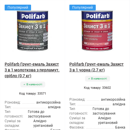
Популярний
Популярний
Polifarb Грунт-емаль Захист
Polifarb Грунт-емаль Захист
3 в 1 молоткова з перламут.
3 в 1 чорна (2,7 кг)
срібло (0,7 кг)
В наявності
В наявності
Код товару: 33602
Код товару: 33571
Різновид:
антикорозійна
Різновид:
антикорозійна
Тип:
алкідна
Тип:
алкідна
Тип
Готова до
Тип
Готова до
готовності:
застосування
готовності:
застосування
Суміші за
Алкідно
Суміші за
Алкідно
складом:
уретановий
складом:
уретановий
Фасовка:
Банка