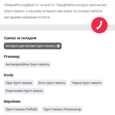
Обирайте надійність та якість! Придбайте алкідно-уретанову
ґрунт-емаль у нашому інтернет-магазині та скористайтеся
вигідними умовами оплати.
Суміші за складом
Алкідно-уретанова ґрунт-емаль
Різновид
Антикорозійна ґрунт-емаль
Колір
Сіра ґрунт-емаль
Біла ґрунт-емаль
Чорна ґрунт-емаль
Коричнева ґрунт-емаль
Виробник
Грунт-емаль Polifarb
Грунт-емаль Поликолор