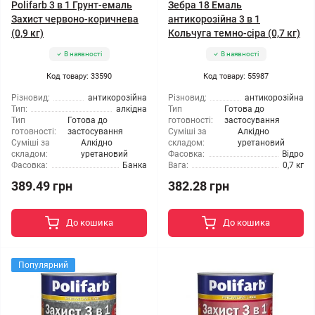
Polifarb 3 в 1 Грунт-емаль
Зебра 18 Емаль
Захист червоно-коричнева
антикорозійна 3 в 1
(0,9 кг)
Кольчуга темно-сіра (0,7 кг)
В наявності
В наявності
Код товару: 33590
Код товару: 55987
Різновид:
антикорозійна
Різновид:
антикорозійна
Тип:
алкідна
Тип
Готова до
Тип
Готова до
готовності:
застосування
готовності:
застосування
Суміші за
Алкідно
Суміші за
Алкідно
складом:
уретановий
складом:
уретановий
Фасовка:
Відро
Фасовка:
Банка
Вага:
0,7 кг
389.49 грн
382.28 грн
До кошика
До кошика
Популярний