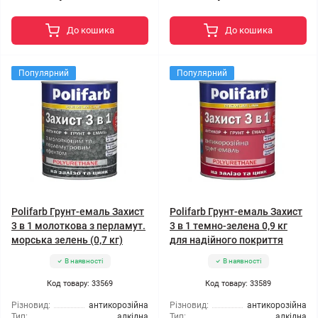
До кошика
До кошика
Популярний
Популярний
Polifarb Грунт-емаль Захист
Polifarb Грунт-емаль Захист
3 в 1 молоткова з перламут.
3 в 1 темно-зелена 0,9 кг
морська зелень (0,7 кг)
для надійного покриття
В наявності
В наявності
Код товару: 33569
Код товару: 33589
Різновид:
антикорозійна
Різновид:
антикорозійна
Тип:
алкідна
Тип:
алкідна