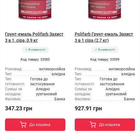
Грунт-емаль Polifarb Захист
Polifarb Грунт-емаль Захист
3 в 1, сіра, 0,9 кг
3 в 1 сіра (2,7 кг)
В наявності
В наявності
Код товару: 33585
Код товару: 33599
Різновид:
антикорозійна
Різновид:
антикорозійна
Тип:
алкідна
Тип:
алкідна
Тип
Готова до
Тип
Готова до
готовності:
застосування
готовності:
застосування
Суміші за
Алкідно
Суміші за
Алкідно
складом:
уретановий
складом:
уретановий
Фасовка:
Банка
Фасовка:
Банка
347.23 грн
927.91 грн
До кошика
До кошика