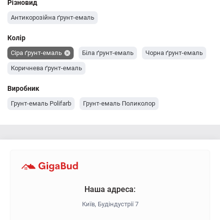
Різновид
Антикорозійна ґрунт-емаль
Колір
Сіра ґрунт-емаль
Біла ґрунт-емаль
Чорна ґрунт-емаль
Коричнева ґрунт-емаль
Виробник
Грунт-емаль Polifarb
Грунт-емаль Поликолор
Наша адреса:
Київ, Будіндустрії 7