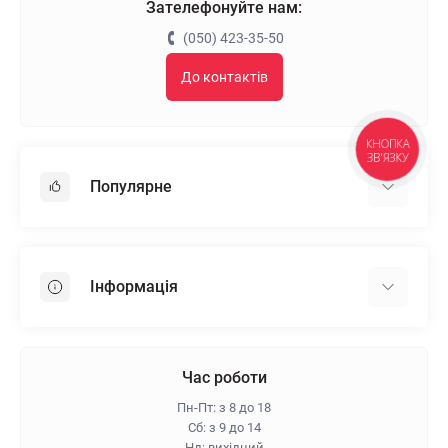
Зателефонуйте нам:
(050) 423-35-50
До контактів
КНОПКА
ЗВ'ЯЗКУ
Популярне
Гіпсокартон
OSB
Інформація
Пінопласт
Пінополістирол
Доставка
Мінеральна вата
Оплата
Час роботи
Клей для плитки
Контакти
Пн-Пт: з 8 до 18
Гарантія та повернення
Сб: з 9 до 14
Нд: вихідний