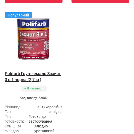
Популярний
Polifarb Грунт-емаль Захист
3 в 1 чорна (2,7 кг)
В наявності
Код товару: 33602
Різновид:
антикорозійна
Тип:
алкідна
Тип
Готова до
готовності:
застосування
Суміші за
Алкідно
складом:
уретановий