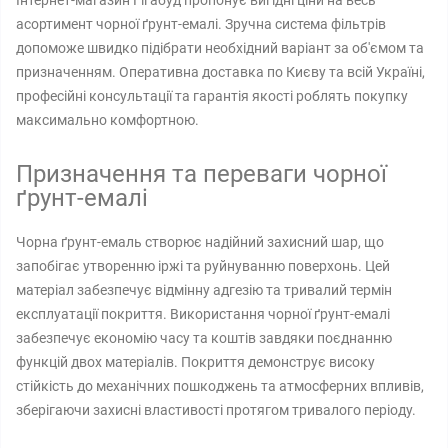
Інтернет-магазин Гігабуд пропонує вигідні ціни на весь
асортимент чорної ґрунт-емалі. Зручна система фільтрів
допоможе швидко підібрати необхідний варіант за об'ємом та
призначенням. Оперативна доставка по Києву та всій Україні,
професійні консультації та гарантія якості роблять покупку
максимально комфортною.
Призначення та переваги чорної
ґрунт-емалі
Чорна ґрунт-емаль створює надійний захисний шар, що
запобігає утворенню іржі та руйнуванню поверхонь. Цей
матеріал забезпечує відмінну адгезію та тривалий термін
експлуатації покриття. Використання чорної ґрунт-емалі
забезпечує економію часу та коштів завдяки поєднанню
функцій двох матеріалів. Покриття демонструє високу
стійкість до механічних пошкоджень та атмосферних впливів,
зберігаючи захисні властивості протягом тривалого періоду.