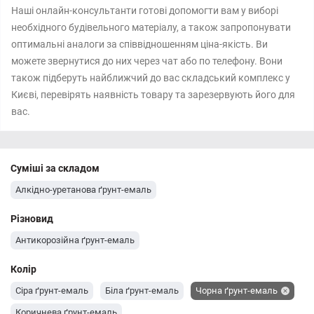
Наші онлайн-консультанти готові допомогти вам у виборі
необхідного будівельного матеріалу, а також запропонувати
оптимальні аналоги за співвідношенням ціна-якість. Ви
можете звернутися до них через чат або по телефону. Вони
також підберуть найближчий до вас складський комплекс у
Києві, перевірять наявність товару та зарезервують його для
вас.
Суміші за складом
Алкідно-уретанова ґрунт-емаль
Різновид
Антикорозійна ґрунт-емаль
Колір
Сіра ґрунт-емаль
Біла ґрунт-емаль
Чорна ґрунт-емаль
Коричнева ґрунт-емаль