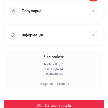
Популярне
Гіпсокартон
OSB
Інформація
Пінопласт
Пінополістирол
Доставка
Мінеральна вата
Оплата
Час роботи
Клей для плитки
Контакти
Пн-Пт: з 8 до 18
Гарантія та повернення
Сб: з 9 до 14
Нд: вихідний
Про магазин
Політика конфіденційності
info@gigabud.com.ua
Відгуки
Блог
Карта сайту
Каталог товарів