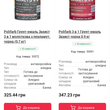
Polifarb Грунт-емаль Захист
Polifarb 3 в 1 Грунт-емаль
3 в 1 молоткова з перламут.
Захист чорна 0,9 кг
чорна (0,7 кг)
В наявності
В наявності
Код товару: 33591
Код товару: 33572
Різновид:
антикорозійна
Різновид:
антикорозійна
Тип:
алкідна
Тип:
алкідна
Тип
Готова до
Тип
Готова до
готовності:
застосування
готовності:
застосування
Суміші за
Алкідно
Суміші за
Алкідно
складом:
уретановий
складом:
уретановий
Фасовка:
Банка
Фасовка:
Банка
325.44 грн
347.23 грн
До кошика
До кошика