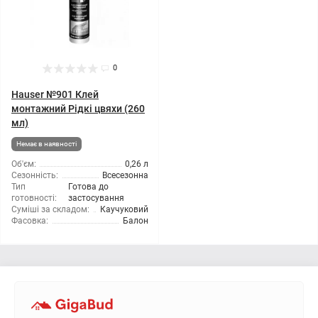
0
Hauser №901 Клей
монтажний Рідкі цвяхи (260
мл)
Немає в наявності
Об'єм:
0,26 л
Сезонність:
Всесезонна
Тип
Готова до
готовності:
застосування
Суміші за складом:
Каучуковий
Фасовка:
Балон