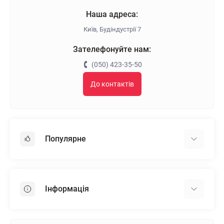
Наша адреса:
Київ, Будіндустрії 7
Зателефонуйте нам:
(050) 423-35-50
До контактів
Популярне
Гіпсокартон
OSB
Інформація
Пінопласт
Пінополістирол
Доставка
Мінеральна вата