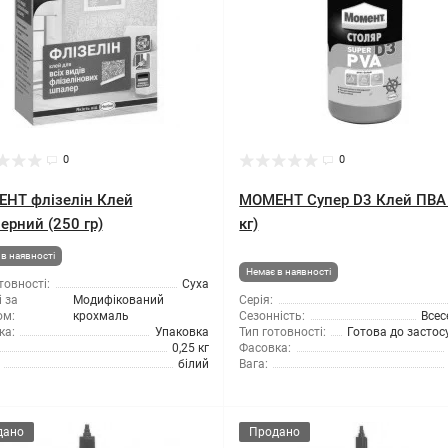
0
0
НТ флізелін Клей
МОМЕНТ Супер D3 Клей ПВА 
ерний (250 гр)
кг)
в наявності
Немає в наявності
товності:
Суха
 за
Модифікований
Серія:
ом:
крохмаль
Сезонність:
Всес
ка:
Упаковка
Тип готовності:
Готова до засто
0,25 кг
Фасовка:
білий
Вага:
дано
Продано