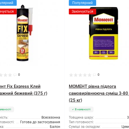
улярний
Популярний
нчується
Закінчується
0
0
нт Fix Express Клей
МОМЕНТ рівна підлога
ажний бежевий (375 г)
самовирівнююча суміш 3-80
(25 кг)
аявності
В наявності
ість:
Всесезонна
Товщина шару:
3
товності:
Готова до застосування
Тип готовності:
ка:
Балон
Суміші за складом:
Цем