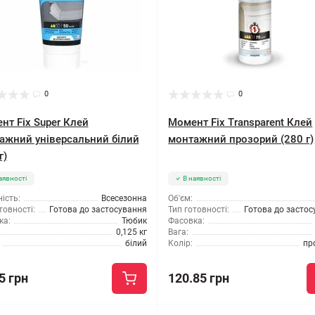
0
0
нт Fix Super Клей
Момент Fix Transparent Клей
ажний універсальний білий
монтажний прозорий (280 г)
г)
аявності
В наявності
ість:
Всесезонна
Об'єм:
товності:
Готова до застосування
Тип готовності:
Готова до засто
ка:
Тюбик
Фасовка:
0,125 кг
Вага:
білий
Колір:
пр
5 грн
120.85 грн