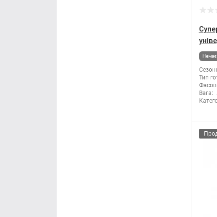
Мітла
Супе
Молоток
унів
Немає 
Монтажні пістолети
Сезонн
Тип го
Фасов
Ніж і леза
Вага:
Катего
Напилки
Ножиці по металу
Про
Обценьки
Пили і ножівки
Плоскогубці