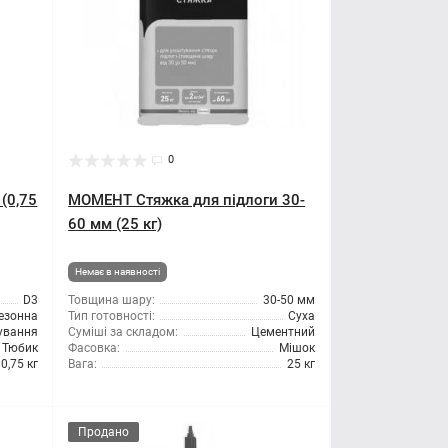
0
(0,75
МОМЕНТ Стяжка для підлоги 30-
60 мм (25 кг)
Немає в наявності
D3
Товщина шару:
30-50 мм
езонна
Тип готовності:
Суха
сування
Суміші за складом:
Цементний
Тюбик
Фасовка:
Мішок
0,75 кг
Вага:
25 кг
Продано