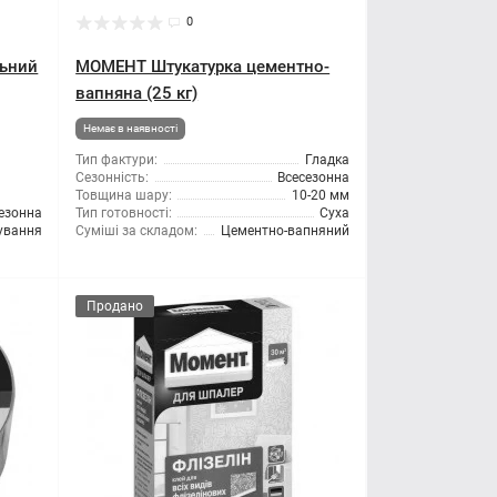
0
льний
МОМЕНТ Штукатурка цементно-
вапняна (25 кг)
Немає в наявності
Тип фактури:
Гладка
Сезонність:
Всесезонна
Товщина шару:
10-20 мм
езонна
Тип готовності:
Суха
сування
Суміші за складом:
Цементно-вапняний
Продано