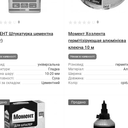
0
0
НТ Штукатурка цементна
Момент Хозлента
г)
гермітізірующая алюмінієва
клеюча 10 м
в наявності
Немає в наявності
ид:
універсальна
Різновид:
гермет
ктури:
Гладка
Матеріал:
Ал
на шару:
10-20 мм
Ширина:
товності:
Суха
Довжина:
 за складом:
Цементний
Колір:
срі
дано
Продано