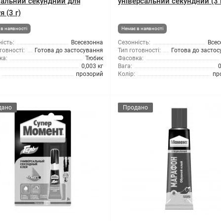
іальний секундний для
універсальний секундний (3 
я (3 г)
в наявності
Немає в наявності
ість:
Всесезонна
Сезонність:
Всес
товності:
Готова до застосування
Тип готовності:
Готова до засто
ка:
Тюбик
Фасовка:
0,003 кг
Вага:
0
прозорий
Колір:
пр
дано
Продано