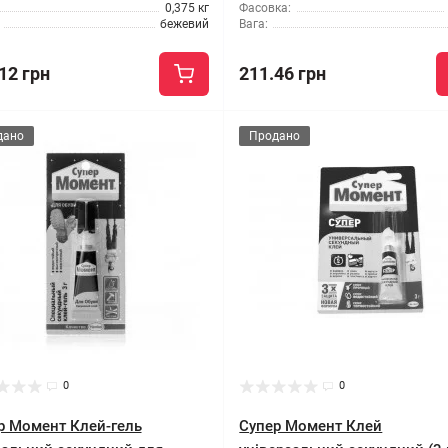
0,375 кг
Фасовка:
бежевий
Вага:
12 грн
211.46 грн
дано
Продано
0
0
р Момент Клей-гель
Супер Момент Клей