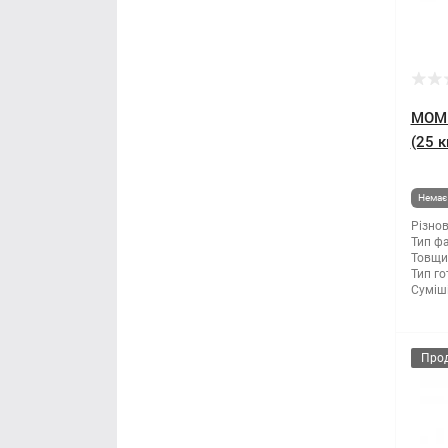
Правило будівельне
Рубанок
Секатори
МОМЕ
(25 к
Сокира
Немає 
Стамеска
Різнов
Тип фа
Струбцина
Товщи
Тип го
Суміші
Терка будівельна
Шпатель
Про
Щітка по металу