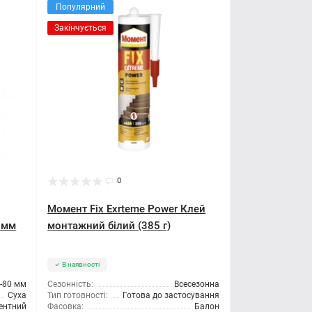
Популярний
Закінчується
0
Момент Fix Exrteme Power Клей
 мм
монтажний білий (385 г)
В наявності
-80 мм
Сезонність:
Всесезонна
Суха
Тип готовності:
Готова до застосування
ентний
Фасовка:
Балон