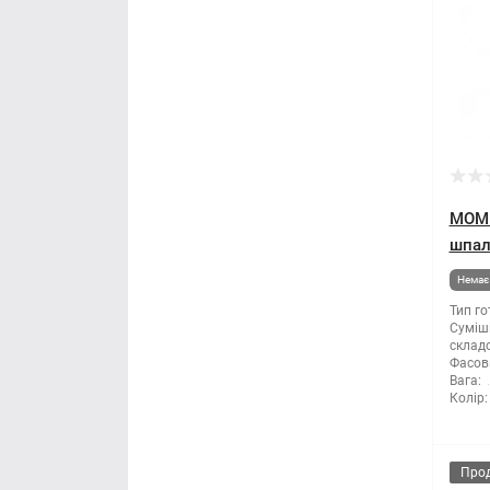
МОМЕ
шпал
Немає 
Тип го
Суміші
склад
Фасов
Вага:
Колір:
Про