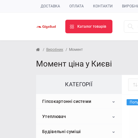
ДОСТАВКА
ОПЛАТА
КОНТАКТИ
ВИРОБН
Каталог товарів
Виробник
Момент
Момент ціна у Києві
КАТЕГОРІЇ
Гіпсокартонні системи
Поп
Утеплювач
Гіпсокартон
Будівельні суміші
Профіль для гіпсокартону
Пінопласт
Стельовий гіпсокартон