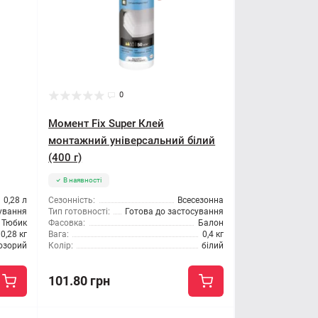
0
Момент Fix Super Клей
монтажний універсальний білий
(400 г)
В наявності
0,28 л
Сезонність:
Всесезонна
сування
Тип готовності:
Готова до застосування
Тюбик
Фасовка:
Балон
0,28 кг
Вага:
0,4 кг
озорий
Колір:
білий
101.80 грн