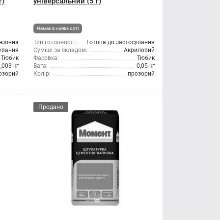
г)
універсальний (5 г)
Немає в наявності
езонна
Тип готовності:
Готова до застосування
сування
Суміші за складом:
Акриловий
Тюбик
Фасовка:
Тюбик
,003 кг
Вага:
0,05 кг
озорий
Колір:
прозорий
Продано