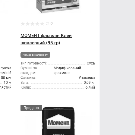
0
МОМЕНТ флізелін Клей
шпалерний (95 гр)
Немає в наявності
Тип готовності:
Суха
изуюча
Суміші за
Модифікований
юміній
складом:
крохмаль
50 мм
Фасовка:
Упаковка
10 м
Вага:
0,09 кг
блястий
Колір:
білий
Продано