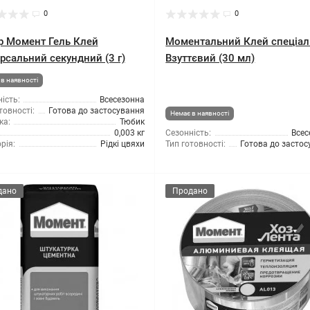
0
0
р Момент Гель Клей
Моментальний Клей спеціа
ерсальний секундний (3 г)
Взуттєвий (30 мл)
в наявності
ість:
Всесезонна
товності:
Готова до застосування
Немає в наявності
ка:
Тюбик
0,003 кг
Сезонність:
Всес
рія:
Рідкі цвяхи
Тип готовності:
Готова до засто
дано
Продано