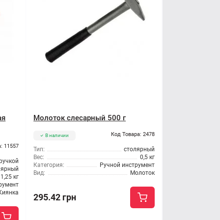
ая
Молоток слесарный 500 г
Код Товара: 2478
В наличии
: 11557
Тип:
столярный
Вес:
0,5 кг
 ручкой
Категория:
Ручной инструмент
лярный
Вид:
Молоток
1,25 кг
румент
Киянка
295.42 грн