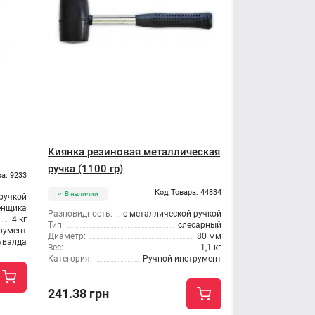
Киянка резиновая металлическая
ручка (1100 гр)
а: 9233
Код Товара: 44834
В наличии
 ручкой
енщика
Разновидность:
с металлической ручкой
4 кг
Тип:
слесарный
румент
Диаметр:
80 мм
увалда
Вес:
1,1 кг
Категория:
Ручной инструмент
241.38 грн