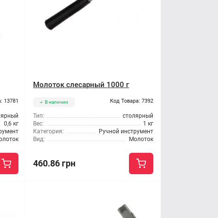
Молоток слесарный 1000 г
: 13781
Код Товара: 7392
В наличии
лярный
Тип:
столярный
0,6 кг
Вес:
1 кг
румент
Категория:
Ручной инструмент
олоток
Вид:
Молоток
460.86 грн