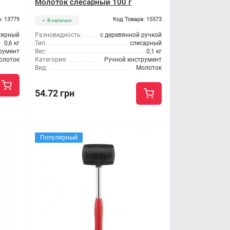
Молоток слесарный 100 г
: 13779
Код Товара: 15573
В наличии
лярный
Разновидность:
с деревянной ручкой
0,6 кг
Тип:
слесарный
румент
Вес:
0,1 кг
олоток
Категория:
Ручной инструмент
Вид:
Молоток
54.72 грн
Популярный