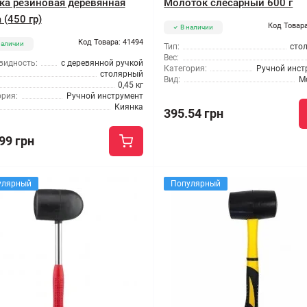
ка резиновая деревянная
Молоток слесарный 600 г
 (450 гр)
Код Товара
В наличии
Код Товара: 41494
наличии
Тип:
сто
Вес:
видность:
с деревянной ручкой
Категория:
Ручной инст
столярный
Вид:
М
0,45 кг
ория:
Ручной инструмент
Киянка
395.54 грн
99 грн
улярный
Популярный