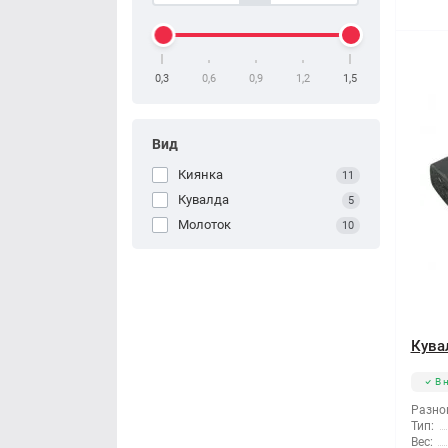
0,3
0,6
0,9
1,2
1,5
Вид
Киянка
11
Кувалда
5
Молоток
10
Кувал
В 
Разно
Тип:
Вес: