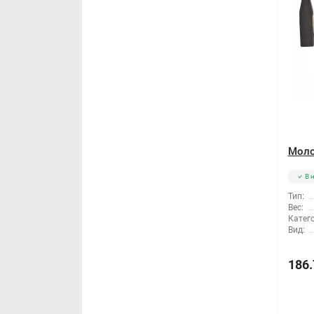
Моло
В 
Тип:
Вес:
Катег
Вид:
186.