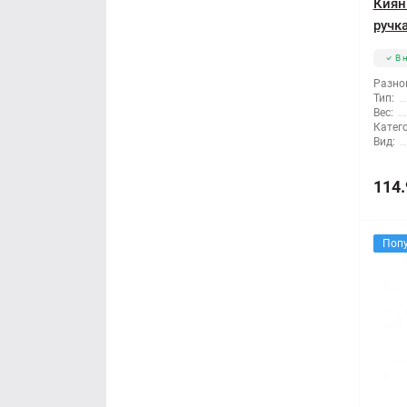
Киян
ручка
В 
Разно
Тип:
Вес:
Катег
Вид:
114.
Поп