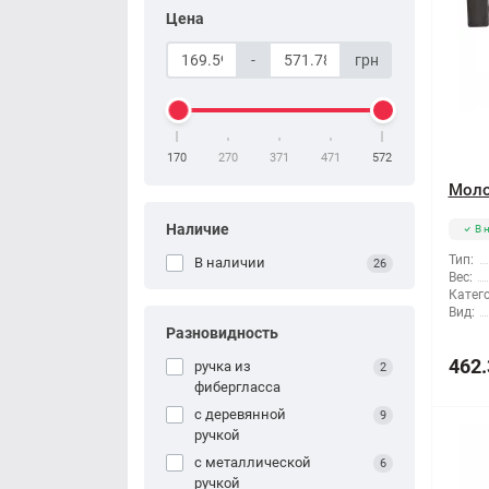
Цена
-
грн
170
270
371
471
572
Моло
Наличие
В 
Тип:
В наличии
26
Вес:
Катег
Вид:
Разновидность
462.
ручка из
2
фибергласса
с деревянной
9
ручкой
с металлической
6
ручкой