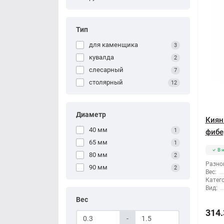
Тип
для каменщика
3
кувалда
2
слесарный
7
столярный
12
Диаметр
Киян
40 мм
1
фибе
65 мм
1
В 
80 мм
2
Разно
90 мм
2
Вес:
Катег
Вид:
Вес
314.
-