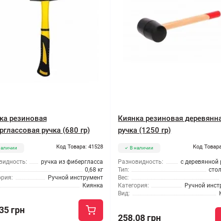
ка резиновая
Киянка резиновая деревянн
рглассовая ручка (680 гр)
ручка (1250 гр)
Код Товара: 41528
Код Товара
наличии
В наличии
видность:
ручка из фибергласса
Разновидность:
с деревянной
0,68 кг
Тип:
сто
ория:
Ручной инструмент
Вес:
Киянка
Категория:
Ручной инст
Вид:
35 грн
258.08 грн