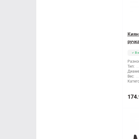
Киян
ручка
В 
Разно
Тип:
Диаме
Вес:
Катег
174.