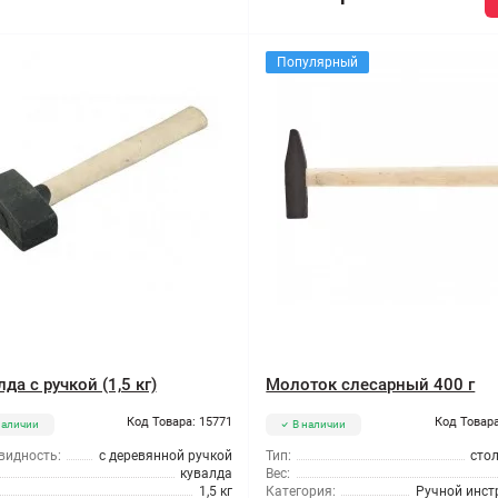
Популярный
да с ручкой (1,5 кг)
Молоток слесарный 400 г
Код Товара: 15771
Код Товара
наличии
В наличии
видность:
с деревянной ручкой
Тип:
сто
кувалда
Вес:
1,5 кг
Категория:
Ручной инст