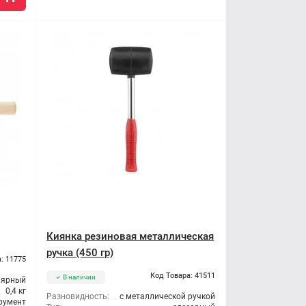
Киянка резиновая металлическая
ручка (450 гр)
: 11775
Код Товара: 41511
В наличии
лярный
0,4 кг
Разновидность:
с металлической ручкой
румент