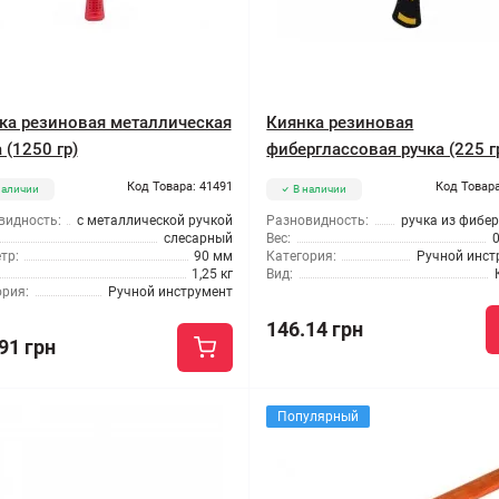
ка резиновая металлическая
Киянка резиновая
 (1250 гр)
фиберглассовая ручка (225 г
Код Товара: 41491
Код Товара
наличии
В наличии
видность:
с металлической ручкой
Разновидность:
ручка из фибе
слесарный
Вес:
0
тр:
90 мм
Категория:
Ручной инст
1,25 кг
Вид:
ория:
Ручной инструмент
146.14 грн
91 грн
Популярный