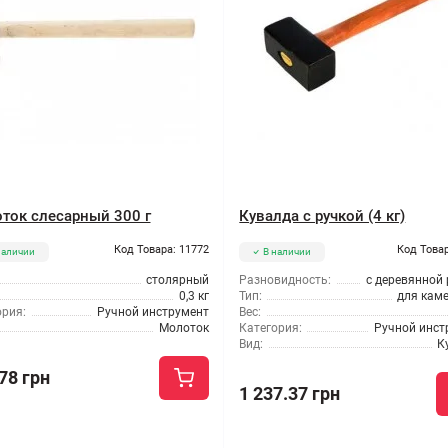
ток слесарный 300 г
Кувалда с ручкой (4 кг)
Код Товара: 11772
Код Товар
наличии
В наличии
столярный
Разновидность:
с деревянной
0,3 кг
Тип:
для кам
ория:
Ручной инструмент
Вес:
Молоток
Категория:
Ручной инст
Вид:
К
78 грн
1 237.37 грн