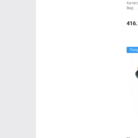
Катег
Вид:
416.
Поп