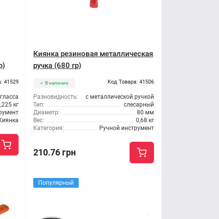
Киянка резиновая металлическая
р)
ручка (680 гр)
: 41529
Код Товара: 41506
В наличии
ргласса
Разновидность:
с металлической ручкой
,225 кг
Тип:
слесарный
румент
Диаметр:
80 мм
Киянка
Вес:
0,68 кг
Категория:
Ручной инструмент
210.76 грн
Популярный