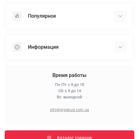
Популярное
Гипсокартон
OSB
Информация
Пенопласт
Пенополистирол
Доставка
Минеральная вата
Оплата
Время работы
Клей для плитки
Контакты
Пн-Пт: с 8 до 18
Гарантия и возврат
Сб: с 9 до 14
Вс: выходной
Про магазин
Политика конфиденциальности
info@gigabud.com.ua
Отзывы
Блог
Карта сайта
Каталог товаров