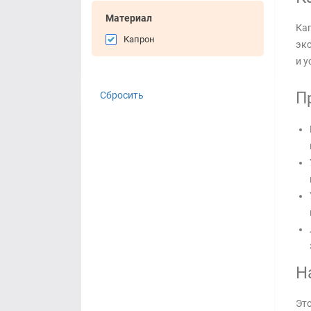
Материал
Кап
Капрон
экс
и у
П
Сбросить
Н
Это