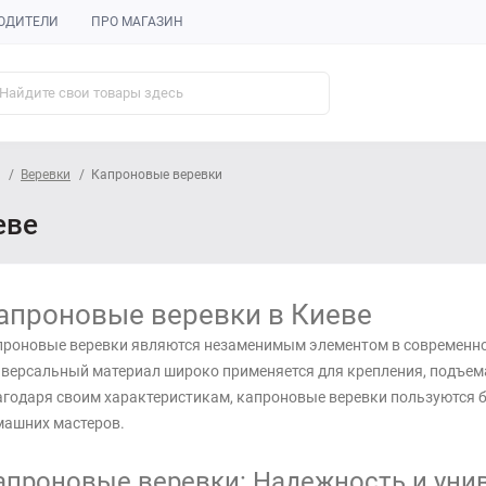
ОДИТЕЛИ
ПРО МАГАЗИН
Веревки
Капроновые веревки
еве
апроновые веревки в Киеве
роновые веревки являются незаменимым элементом в современном
версальный материал широко применяется для крепления, подъема
годаря своим характеристикам, капроновые веревки пользуются 
машних мастеров.
апроновые веревки: Надежность и уни