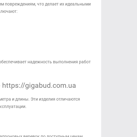
им повреждениям, что делает их идеальными
ключают:
 обеспечивает надежность выполнения работ
https://gigabud.com.ua
етра и длины. Эти изделия отличаются
ксплуатации.
капроновых веревок по доступным ценам.