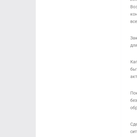
Во
кон
все
Зак
для
Кап
быт
акт
Пок
без
об
Сде
сит