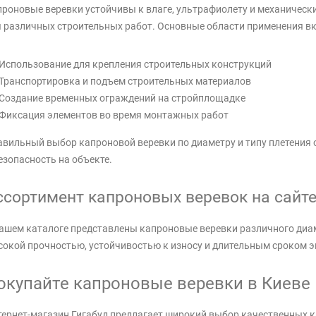
роновые веревки устойчивы к влаге, ультрафиолету и механическ
 различных строительных работ. Основные области применения в
Использование для крепления строительных конструкций
Транспортировка и подъем строительных материалов
Создание временных ограждений на стройплощадке
Фиксация элементов во время монтажных работ
вильный выбор капроновой веревки по диаметру и типу плетения
езопасность на объекте.
ссортимент капроновых веревок на сайте 
ашем каталоге представлены капроновые веревки различного диам
окой прочностью, устойчивостью к износу и длительным сроком э
окупайте капроновые веревки в Киеве
ернет-магазин Гигабуд предлагает широкий выбор качественных 