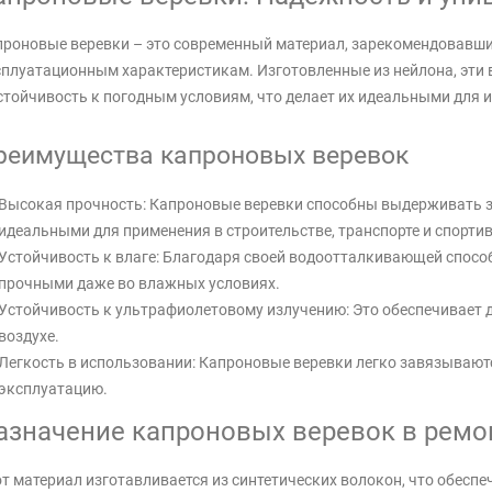
роновые веревки – это современный материал, зарекомендовавши
плуатационным характеристикам. Изготовленные из нейлона, эти в
стойчивость к погодным условиям, что делает их идеальными для 
реимущества капроновых веревок
Высокая прочность: Капроновые веревки способны выдерживать зн
идеальными для применения в строительстве, транспорте и спорти
Устойчивость к влаге: Благодаря своей водоотталкивающей спосо
прочными даже во влажных условиях.
Устойчивость к ультрафиолетовому излучению: Это обеспечивает 
воздухе.
Легкость в использовании: Капроновые веревки легко завязываютс
эксплуатацию.
азначение капроновых веревок в ремон
т материал изготавливается из синтетических волокон, что обеспе