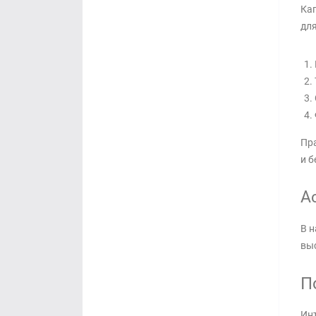
Кап
для
Пра
и б
А
В н
выс
П
Инт