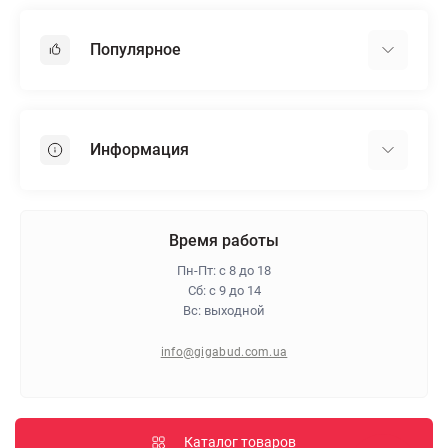
Популярное
Гипсокартон
OSB
Информация
Пенопласт
Пенополистирол
Доставка
Минеральная вата
Оплата
Время работы
Клей для плитки
Контакты
Пн-Пт: с 8 до 18
Гарантия и возврат
Сб: с 9 до 14
Вс: выходной
Про магазин
Политика конфиденциальности
info@gigabud.com.ua
Отзывы
Блог
Карта сайта
Каталог товаров