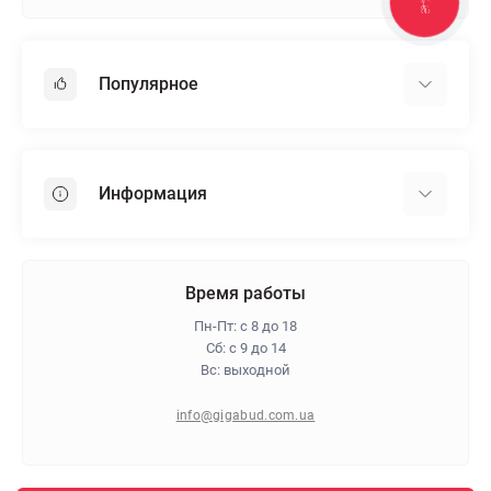
КНОПКА
ЗВ'ЯЗКУ
Популярное
Гипсокартон
OSB
Информация
Пенопласт
Пенополистирол
Доставка
Минеральная вата
Оплата
Время работы
Клей для плитки
Контакты
Пн-Пт: с 8 до 18
Гарантия и возврат
Сб: с 9 до 14
Вс: выходной
Про магазин
Политика конфиденциальности
info@gigabud.com.ua
Отзывы
Блог