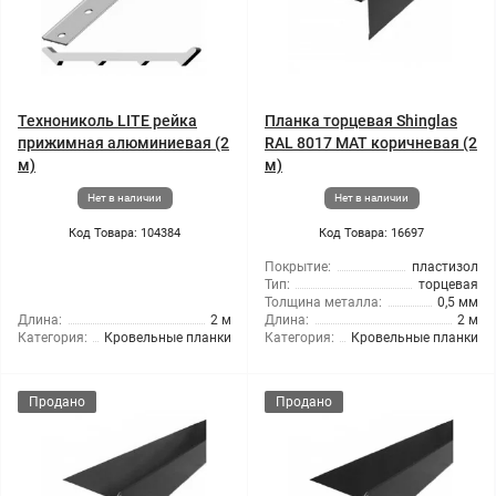
Технониколь LITE рейка
Планка торцевая Shinglas
прижимная алюминиевая (2
RAL 8017 МАТ коричневая (2
м)
м)
Нет в наличии
Нет в наличии
Код Товара: 104384
Код Товара: 16697
Покрытие:
пластизол
Тип:
торцевая
Толщина металла:
0,5 мм
Длина:
2 м
Длина:
2 м
Категория:
Кровельные планки
Категория:
Кровельные планки
Продано
Продано