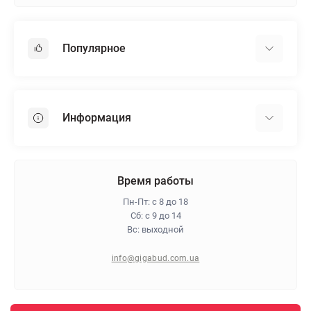
Популярное
Гипсокартон
OSB
Информация
Пенопласт
Пенополистирол
Доставка
Минеральная вата
Оплата
Время работы
Клей для плитки
Контакты
Пн-Пт: с 8 до 18
Гарантия и возврат
Сб: с 9 до 14
Вс: выходной
Про магазин
Политика конфиденциальности
info@gigabud.com.ua
Отзывы
Блог
Карта сайта