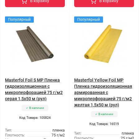
В корзину
В корзину
Популярный
Популярный
Masterfol Foil S MP Пленка
Masterfol Yellow Foil MP
гидроизоляционная с
Пленка гидроизоляционная
микроперфорацией 75 г/м2
армированная с
серая 1,5x50 м (рул)
микроперфорацией 75 г/м2
желтая 1,5x50 м (рул)
В наличии
В наличии
Код Товара: 105824
Код Товара: 16519
Тип:
пленка
Тип:
пленка
Плотность:
75 г/м2
Плотность:
75 г/м2