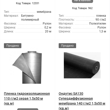
Нет в наличии
Код Товара: 12331
Код Товара: 962
Тип:
мембрана
Материал:
Битумно-
Тип:
пленка
полимерный
Плотность:
90 г/м2
Фасовка:
Рулон
Материал:
Полиэтилен
Ширина:
0,2 м
Фасовка:
Рулон
Длина:
20 м
Ширина:
1,5 м
Продано
Продано
Пленка гидроизоляционная
Ондутис SA130
110 г/м2 серая 1,5x50 м
Супердиффузионная
(кв.м)
мембрана 140 г/м2 1,5x50 м
(кв.м)