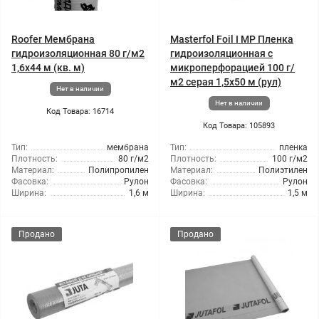
Roofer Мембрана
Masterfol Foil I MP Пленка
гидроизоляционная 80 г/м2
гидроизоляционная с
1,6x44 м (кв. м)
микроперфорацией 100 г/
м2 серая 1,5x50 м (рул)
Нет в наличии
Нет в наличии
Код Товара: 16714
Код Товара: 105893
Тип:
мембрана
Тип:
пленка
Плотность:
80 г/м2
Плотность:
100 г/м2
Материал:
Полипропилен
Материал:
Полиэтилен
Фасовка:
Рулон
Фасовка:
Рулон
Ширина:
1,6 м
Ширина:
1,5 м
Продано
Продано