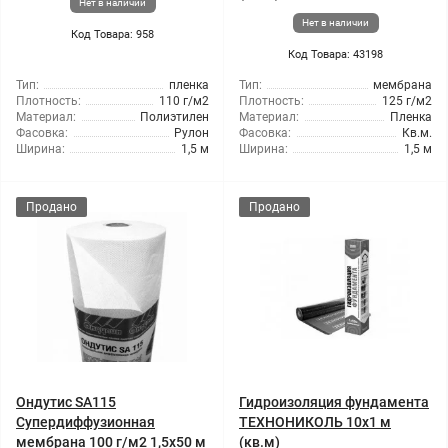
Нет в наличии
Нет в наличии
Код Товара: 958
Код Товара: 43198
Тип:
пленка
Тип:
мембрана
Плотность:
110 г/м2
Плотность:
125 г/м2
Материал:
Полиэтилен
Материал:
Пленка
Фасовка:
Рулон
Фасовка:
Кв.м.
Ширина:
1,5 м
Ширина:
1,5 м
Продано
Продано
Ондутис SA115
Гидроизоляция фундамента
Супердиффузионная
ТЕХНОНИКОЛЬ 10x1 м
мембрана 100 г/м2 1,5x50 м
(кв.м)