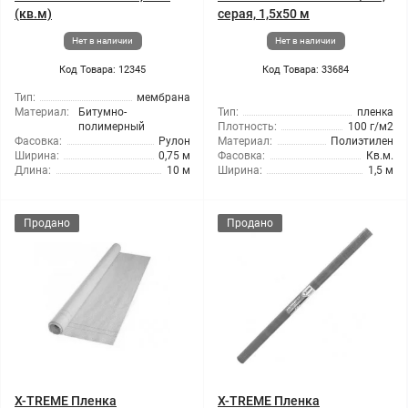
(кв.м)
серая, 1,5x50 м
Нет в наличии
Нет в наличии
Код Товара: 12345
Код Товара: 33684
Тип:
мембрана
Материал:
Битумно-
Тип:
пленка
полимерный
Плотность:
100 г/м2
Фасовка:
Рулон
Материал:
Полиэтилен
Ширина:
0,75 м
Фасовка:
Кв.м.
Длина:
10 м
Ширина:
1,5 м
Продано
Продано
X-TREME Пленка
X-TREME Пленка