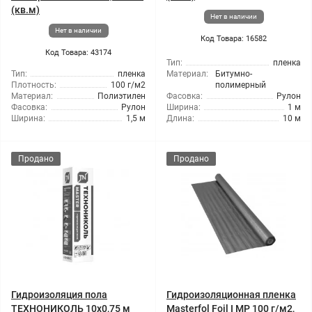
(кв.м)
Нет в наличии
Нет в наличии
Код Товара: 16582
Код Товара: 43174
Тип:
пленка
Тип:
пленка
Материал:
Битумно-
Плотность:
100 г/м2
полимерный
Материал:
Полиэтилен
Фасовка:
Рулон
Фасовка:
Рулон
Ширина:
1 м
Ширина:
1,5 м
Длина:
10 м
Продано
Продано
Гидроизоляция пола
Гидроизоляционная пленка
ТЕХНОНИКОЛЬ 10x0,75 м
Masterfol Foil I MP 100 г/м2,