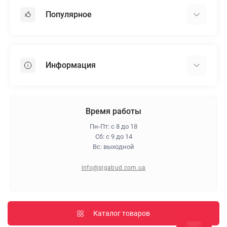
Популярное
Гипсокартон
OSB
Информация
Пенопласт
Пенополистирол
Доставка
Минеральная вата
Оплата
Время работы
Клей для плитки
Контакты
Пн-Пт: с 8 до 18
Гарантия и возврат
Сб: с 9 до 14
Вс: выходной
Про магазин
Политика конфиденциальности
info@gigabud.com.ua
Отзывы
Блог
Карта сайта
Каталог товаров
Производители