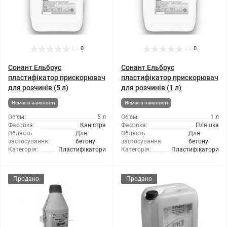
0
0
Сонант Ельбрус
Сонант Ельбрус
пластифікатор прискорювач
пластифікатор прискорювач
для розчинів (5 л)
для розчинів (1 л)
Немає в наявності
Немає в наявності
Об'єм:
5 л
Об'єм:
1 л
Фасовка:
Каністра
Фасовка:
Пляшка
Область
Для
Область
Для
застосування:
бетону
застосування:
бетону
Категорія:
Пластифікатори
Категорія:
Пластифікатори
Продано
Продано