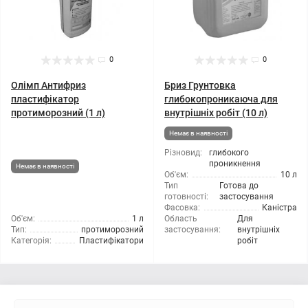
0
0
Олімп Антифриз
Бриз Грунтовка
пластифікатор
глибокопроникаюча для
протиморозний (1 л)
внутрішніх робіт (10 л)
Немає в наявності
Різновид:
глибокого
проникнення
Немає в наявності
Об'єм:
10 л
Тип
Готова до
готовності:
застосування
Фасовка:
Каністра
Об'єм:
1 л
Область
Для
Тип:
протиморозний
застосування:
внутрішніх
Категорія:
Пластифікатори
робіт