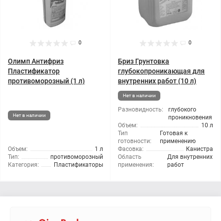
0
0
Олимп Антифриз
Бриз Грунтовка
Пластификатор
глубокопроникающая для
противоморозный (1 л)
внутренних работ (10 л)
Нет в наличии
Разновидность:
глубокого
Нет в наличии
проникновения
Объем:
10 л
Тип
Готовая к
готовности:
применению
Объем:
1 л
Фасовка:
Канистра
Тип:
противоморозный
Область
Для внутренних
Категория:
Пластификаторы
применения:
работ