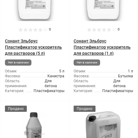
0
0
Сонант Эльбрус
Сонант Эльбрус
Пластификатор ускоритель
Пластификатор ускоритель
для растворов (5 л)
для растворов (1 л)
Нет в наличии
Нет в наличии
Объем:
5 л
Объем:
1 л
Фасовка:
Канистра
Фасовка:
Бутылка
Область
Для
Область
Для
применения:
бетона
применения:
бетона
Категория:
Пластификаторы
Категория:
Пластификаторы
Продано
Продано