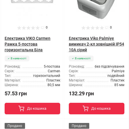
0
0
Електрика VIKO Carmen
Електрика Viko Palmiye
Рамка 5-постова
вимикач 2-кл зовнішній IP54
горизонтальна Біла
10А сірий
В наявності
В наявності
Різновид:
5-постова
Різновид:
без підсвічування
Серія:
Carmen
Серія:
Palmiye
Тип:
горизонтальний
Тип:
подвійний
Матеріал:
Пластик
Матеріал:
Пластик
Ширина:
80,5 мм
Ширина:
85 мм
57.53 грн
132.29 грн
До кошика
До кошика
Продано
Продано