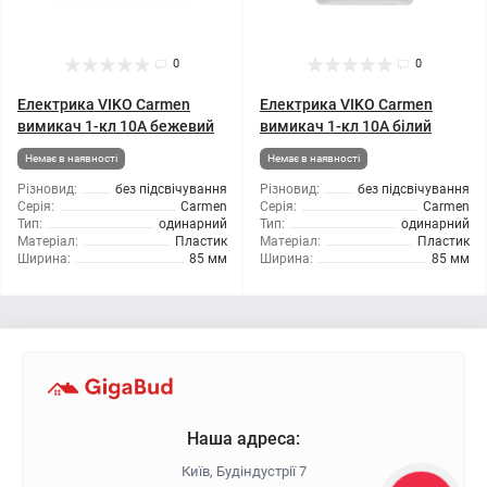
0
0
Електрика VIKO Carmen
Електрика VIKO Carmen
вимикач 1-кл 10А бежевий
вимикач 1-кл 10А білий
Немає в наявності
Немає в наявності
Різновид:
без підсвічування
Різновид:
без підсвічування
Серія:
Carmen
Серія:
Carmen
Тип:
одинарний
Тип:
одинарний
Матеріал:
Пластик
Матеріал:
Пластик
Ширина:
85 мм
Ширина:
85 мм
Наша адреса:
Київ, Будіндустрії 7