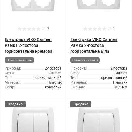
0
0
Електрика VIKO Carmen
Електрика VIKO Carmen
Рамка 2-постова
Рамка 2-постова
горизонтальна кремова
горизонтальна Біла
Немає в наявності
Немає в наявності
Різновид:
2-постова
Різновид:
2-постова
Серія:
Carmen
Серія:
Carmen
Тип:
горизонтальний
Тип:
горизонтальний
Матеріал:
Пластик
Матеріал:
Пластик
Колір:
кремовий
Ширина:
80,5 мм
Продано
Продано