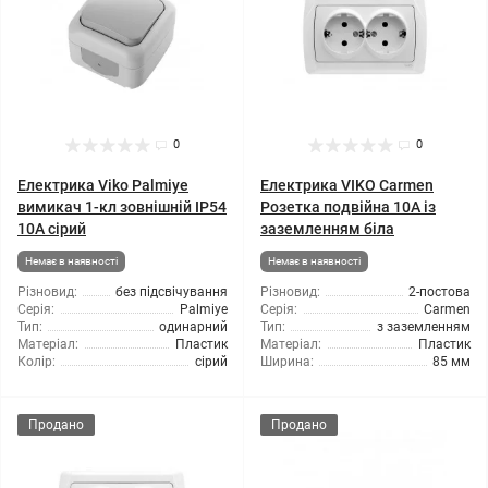
0
0
Електрика Viko Palmiye
Електрика VIKO Carmen
вимикач 1-кл зовнішній IP54
Розетка подвійна 10А із
10А сірий
заземленням біла
Немає в наявності
Немає в наявності
Різновид:
без підсвічування
Різновид:
2-постова
Серія:
Palmiye
Серія:
Carmen
Тип:
одинарний
Тип:
з заземленням
Матеріал:
Пластик
Матеріал:
Пластик
Колір:
сірий
Ширина:
85 мм
Продано
Продано