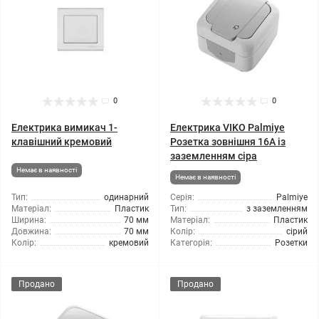
0
0
Електрика вимикач 1-
Електрика VIKO Palmiye
клавішний кремовий
Розетка зовнішня 16А із
заземленням сіра
Немає в наявності
Немає в наявності
Тип:
одинарний
Серія:
Palmiye
Матеріал:
Пластик
Тип:
з заземленням
Ширина:
70 мм
Матеріал:
Пластик
Довжина:
70 мм
Колір:
сірий
Колір:
кремовий
Категорія:
Розетки
Продано
Продано