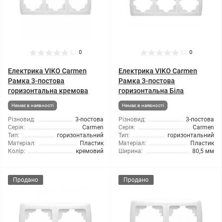
0
0
Електрика VIKO Carmen
Електрика VIKO Carmen
Рамка 3-постова
Рамка 3-постова
горизонтальна кремова
горизонтальна Біла
Немає в наявності
Немає в наявності
Різновид:
3-постова
Різновид:
3-постова
Серія:
Carmen
Серія:
Carmen
Тип:
горизонтальний
Тип:
горизонтальний
Матеріал:
Пластик
Матеріал:
Пластик
Колір:
кремовий
Ширина:
80,5 мм
Продано
Продано