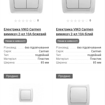
0
0
Електрика VIKO Carmen
Електрика VIKO Carmen
вимикач 2-кл 10А бежевий
вимикач 2-кл 10А білий
Немає в наявності
Немає в наявності
Різновид:
без підсвічування
Різновид:
без підсвічування
Серія:
Carmen
Серія:
Carmen
Тип:
подвійний
Тип:
подвійний
Матеріал:
Пластик
Матеріал:
Пластик
Ширина:
85 мм
Ширина:
85 мм
Продано
Продано