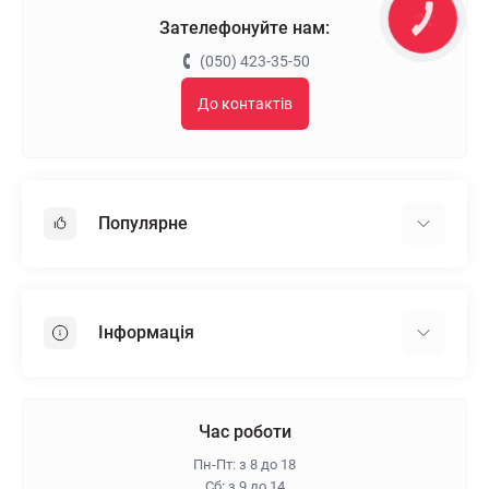
КНОПКА
Зателефонуйте нам:
ЗВ'ЯЗКУ
(050) 423-35-50
До контактів
Популярне
Гіпсокартон
OSB
Інформація
Пінопласт
Пінополістирол
Доставка
Мінеральна вата
Оплата
Час роботи
Клей для плитки
Контакти
Пн-Пт: з 8 до 18
Гарантія та повернення
Сб: з 9 до 14