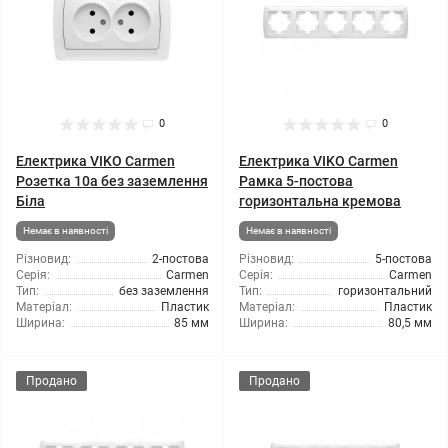
0
0
Електрика VIKO Carmen
Електрика VIKO Carmen
Розетка 10а без заземлення
Рамка 5-постова
Біла
горизонтальна кремова
Немає в наявності
Немає в наявності
Різновид:
2-постова
Різновид:
5-постова
Серія:
Carmen
Серія:
Carmen
Тип:
без заземлення
Тип:
горизонтальний
Матеріал:
Пластик
Матеріал:
Пластик
Ширина:
85 мм
Ширина:
80,5 мм
Продано
Продано