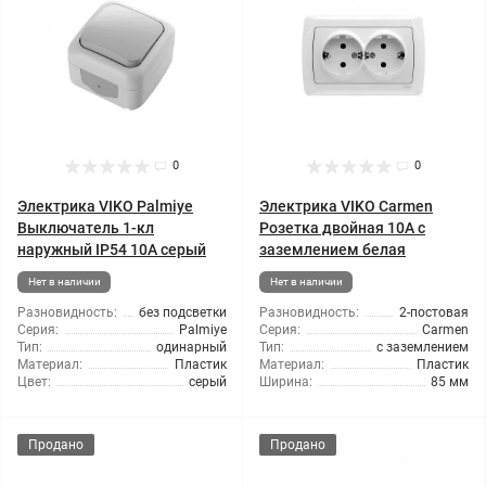
0
0
Электрика VIKO Palmiye
Электрика VIKO Carmen
Выключатель 1-кл
Розетка двойная 10А с
наружный IP54 10А серый
заземлением белая
Нет в наличии
Нет в наличии
Разновидность:
без подсветки
Разновидность:
2-постовая
Серия:
Palmiye
Серия:
Carmen
Тип:
одинарный
Тип:
с заземлением
Материал:
Пластик
Материал:
Пластик
Цвет:
серый
Ширина:
85 мм
Продано
Продано