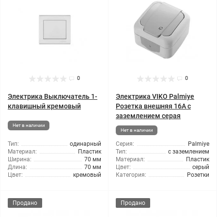
0
0
Электрика Выключатель 1-
Электрика VIKO Palmiye
клавишный кремовый
Розетка внешняя 16А с
заземлением серая
Нет в наличии
Нет в наличии
Тип:
одинарный
Серия:
Palmiye
Материал:
Пластик
Тип:
с заземлением
Ширина:
70 мм
Материал:
Пластик
Длина:
70 мм
Цвет:
серый
Цвет:
кремовый
Категория:
Розетки
Продано
Продано