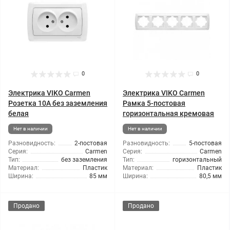
0
0
Электрика VIKO Carmen
Электрика VIKO Carmen
Розетка 10А без заземления
Рамка 5-постовая
белая
горизонтальная кремовая
Нет в наличии
Нет в наличии
Разновидность:
2-постовая
Разновидность:
5-постовая
Серия:
Carmen
Серия:
Carmen
Тип:
без заземления
Тип:
горизонтальный
Материал:
Пластик
Материал:
Пластик
Ширина:
85 мм
Ширина:
80,5 мм
Продано
Продано