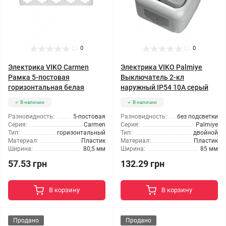
0
0
Электрика VIKO Carmen
Электрика VIKO Palmiye
Рамка 5-постовая
Выключатель 2-кл
горизонтальная белая
наружный IP54 10А серый
В наличии
В наличии
Разновидность:
5-постовая
Разновидность:
без подсветки
Серия:
Carmen
Серия:
Palmiye
Тип:
горизонтальный
Тип:
двойной
Материал:
Пластик
Материал:
Пластик
Ширина:
80,5 мм
Ширина:
85 мм
57.53 грн
132.29 грн
В корзину
В корзину
Продано
Продано