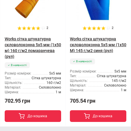
2
2
Works сітка штукатурна
Works сітка штукатурна
скловолоконна 5x5 мм (1x50
скловолоконна 5x5 мм (1x50
м) 160 г/м2 помаранчева
М) 145 г/м2 синя (рул)
(рул)
В наявності
В наявності
Розмір комірки:
5x5 мм
Розмір комірки:
5x5 мм
Тип:
Сітка штукатурна
Тип:
Сітка штукатурна
Щільність:
145 г/м2
Щільність:
160 г/м2
Матеріал:
Скловолокно
Матеріал:
Скловолокно
Ширина:
1 м
Ширина:
1 м
705.54 грн
702.95 грн
До кошика
До кошика